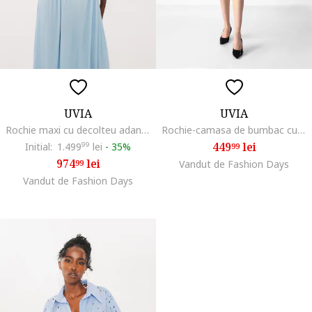
UVIA
UVIA
Rochie maxi cu decolteu adanc in V, Albastru deschis
Rochie-camasa de bumbac cu decupaje, Albastru
449
lei
Initial:
1.499
99
lei
-
35%
99
974
lei
99
Vandut de Fashion Days
Vandut de Fashion Days