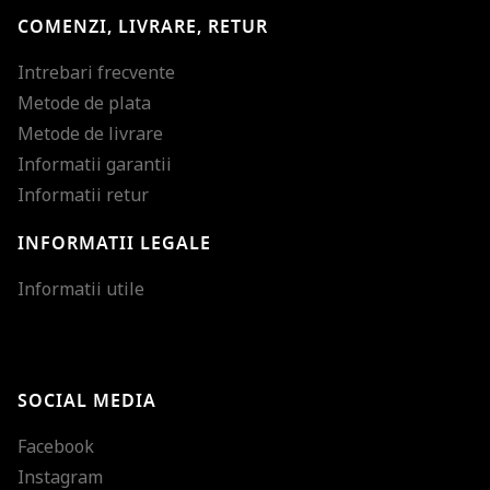
COMENZI, LIVRARE, RETUR
Intrebari frecvente
Metode de plata
Metode de livrare
Informatii garantii
Informatii retur
INFORMATII LEGALE
Mareste dimensiunea
Informatii utile
Micsoreaza dimensiu
Mareste spatierea tex
SOCIAL MEDIA
Micsoreaza spatierea
Facebook
Mareste inaltimea ra
Instagram
Micsoreaza inaltimea