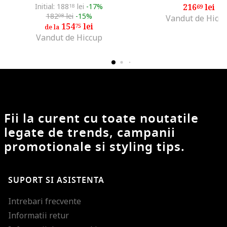
Initial: 188
lei
-17%
216
lei
18
69
182
lei
-15%
08
Vandut de Hicc
154
lei
75
de la
Vandut de Hiccup
Fii la curent cu toate noutatile
legate de trends, campanii
promotionale si styling tips.
SUPORT SI ASISTENTA
Intrebari frecvente
Informatii retur