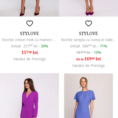
STYLOVE
STYLOVE
Rochie creion midi cu maneci 3/4,, Albastru
Rochie simpla cu curea in talie, Albastru
Initial:
257
98
lei
-
39%
Initial:
586
84
lei
-
71%
157
lei
187
lei
-
10%
08
78
169
lei
Vandut de Prestige
00
de la
Vandut de Prestige