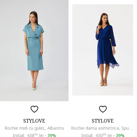
STYLOVE
STYLOVE
Rochie midi cu guler,, Albastru
Rochie dama asimetrica, Spumados, albastru de floarea de colt, XXL
Initial:
438
00
lei
-
39%
Initial:
430
99
lei
-
39%