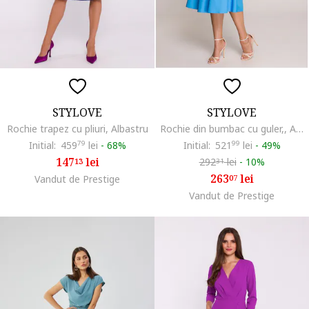
STYLOVE
STYLOVE
Rochie trapez cu pliuri, Albastru
Rochie din bumbac cu guler,, Albastru
Initial:
459
79
lei
-
68%
Initial:
521
99
lei
-
49%
147
lei
292
lei
-
10%
13
31
263
lei
Vandut de Prestige
07
Vandut de Prestige