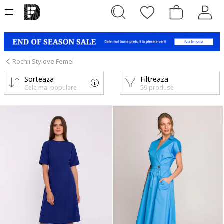
Rochii Stylove Femei
Sorteaza
Filtreaza
Cele mai populare
59 produse