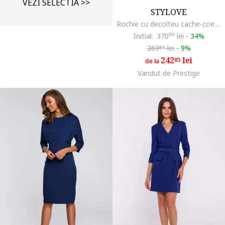
VEZI SELECTIA >>
STYLOVE
Rochie cu decolteu cache-coeur si curea in talie,, Albastru
Initial:
370
99
lei
-
34%
269
lei
-
9%
81
242
lei
83
de la
Vandut de Prestige