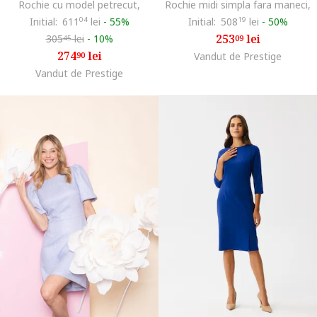
Rochie cu model petrecut,
Rochie midi simpla fara maneci,
Initial:
611
04
lei
-
55%
Initial:
508
19
lei
-
50%
253
lei
305
lei
-
10%
09
45
274
lei
90
Vandut de Prestige
Vandut de Prestige