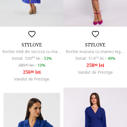
STYLOVE
STYLOVE
Rochie midi din viscoza cu mansete legate,, Albastru
Rochie evazata cu maneci legate, Albastru royal
Initial:
550
99
lei
-
53%
Initial:
514
24
lei
-
49%
258
lei
285
lei
-
10%
90
41
256
lei
86
Vandut de Prestige
Vandut de Prestige