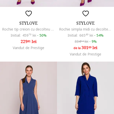
STYLOVE
STYLOVE
Rochie tip creion cu decolteu asimetric, Albastru royal
Rochie simpla midi cu decolteu in V, Albastru
Initial:
459
79
lei
-
50%
Initial:
665
49
lei
-
54%
229
lei
334
lei
-
9%
81
54
301
lei
Vandut de Prestige
09
de la
Vandut de Prestige