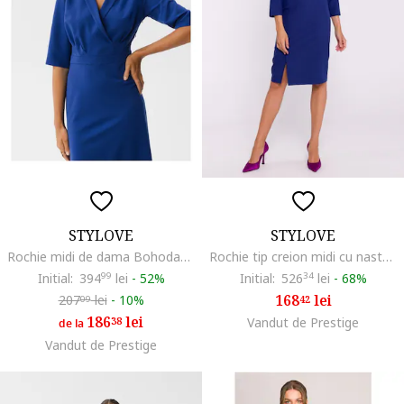
STYLOVE
STYLOVE
Rochie midi de dama Bohodawc S348 albastru floarea-porumbului, Albastru inchis
Rochie tip creion midi cu nasturi decorativi, Albastru,
Initial:
394
99
lei
-
52%
Initial:
526
34
lei
-
68%
168
lei
207
lei
-
10%
42
09
186
lei
38
Vandut de Prestige
de la
Vandut de Prestige