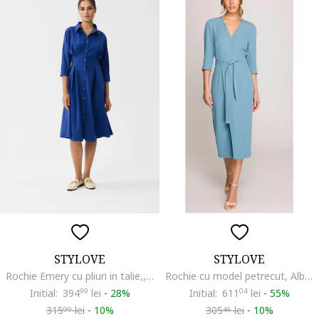
STYLOVE
STYLOVE
Rochie Emery cu pliuri in talie,, Albastru
Rochie cu model petrecut, Albastru-
Initial:
394
99
lei
-
28%
Initial:
611
04
lei
-
55%
315
lei
-
10%
305
lei
-
10%
99
45