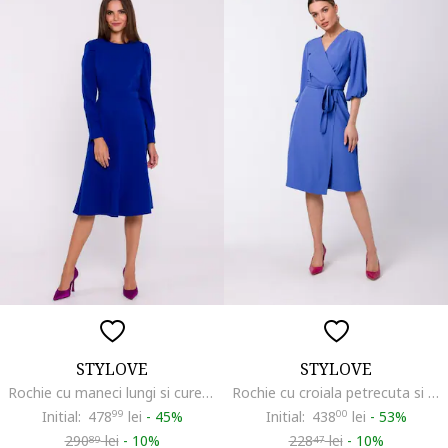
STYLOVE
STYLOVE
Rochie cu maneci lungi si curea in talie,
Rochie cu croiala petrecuta si cordon in talie,, Albastru
Initial:
478
99
lei
-
45%
Initial:
438
00
lei
-
53%
290
lei
-
10%
228
lei
-
10%
89
47