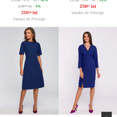
258
lei
278
lei
-
9%
87
40
250
lei
56
Vandut de Prestige
Vandut de Prestige