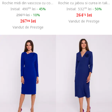
Rochie midi din vascoza cu cordon in talie,, Albastru
Rochie cu jabou si curea in talie,, Albastru
Initial:
490
99
lei
-
45%
Initial:
532
39
lei
-
50%
264
lei
296
lei
-
10%
71
72
267
lei
04
Vandut de Prestige
Vandut de Prestige