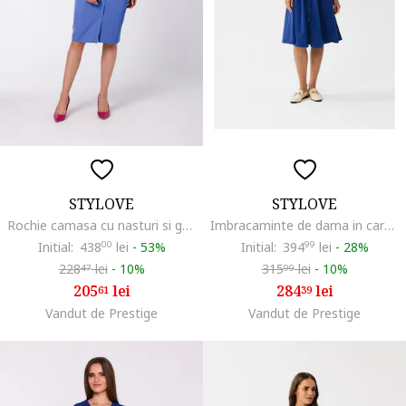
STYLOVE
STYLOVE
Rochie camasa cu nasturi si guler,, Albastru
Imbracaminte de dama in carouri Camedes S351 albastru albastrele, Albastru inchis
Initial:
438
00
lei
-
53%
Initial:
394
99
lei
-
28%
228
lei
-
10%
315
lei
-
10%
47
99
205
lei
284
lei
61
39
Vandut de Prestige
Vandut de Prestige