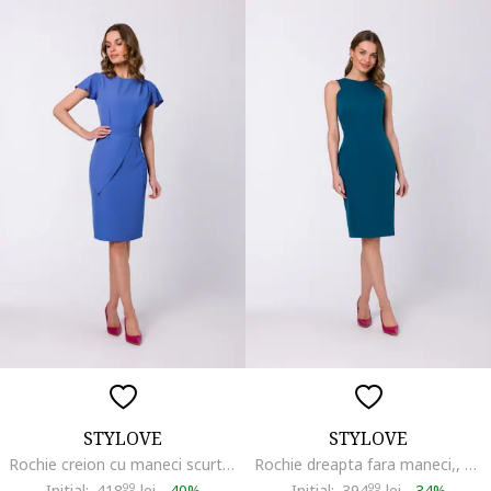
STYLOVE
STYLOVE
Rochie creion cu maneci scurte,, Albastru
Rochie dreapta fara maneci,, Albastru
Initial:
418
99
lei
-
40%
Initial:
394
99
lei
-
34%