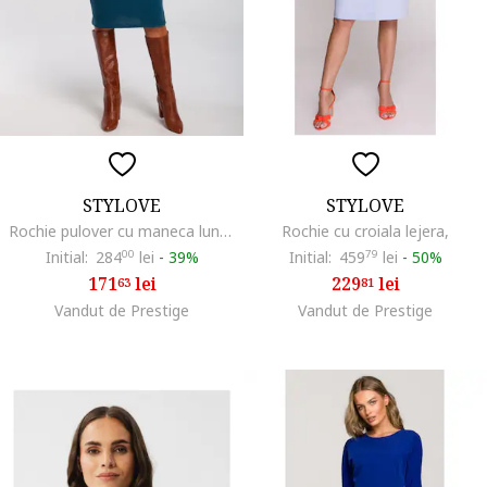
STYLOVE
STYLOVE
Rochie pulover cu maneca lunga,, Albastru petrol
Rochie cu croiala lejera,
Initial:
284
00
lei
-
39%
Initial:
459
79
lei
-
50%
171
lei
229
lei
63
81
Vandut de Prestige
Vandut de Prestige