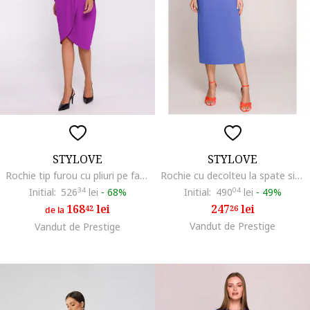
STYLOVE
STYLOVE
Rochie tip furou cu pliuri pe fata, Albastru lavanda
Rochie cu decolteu la spate si deschidere,
Initial:
526
34
lei
-
68%
Initial:
490
04
lei
-
49%
168
lei
247
lei
42
26
de la
Vandut de Prestige
Vandut de Prestige