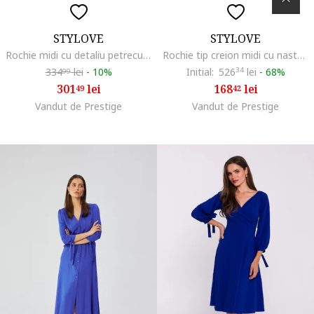
STYLOVE
STYLOVE
Rochie midi cu detaliu petrecut,, Albastru
Rochie tip creion midi cu nasturi decorativi, Albastru,
334
lei
-
10%
Initial:
526
34
lei
-
68%
99
301
lei
168
lei
49
42
Vandut de Prestige
Vandut de Prestige