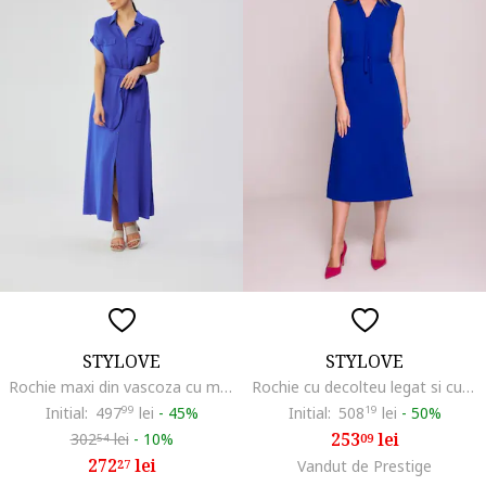
STYLOVE
STYLOVE
Rochie maxi din vascoza cu maneci scurte,, Albastru
Rochie cu decolteu legat si curea in talie,
Initial:
497
99
lei
-
45%
Initial:
508
19
lei
-
50%
253
lei
302
lei
-
10%
09
54
272
lei
27
Vandut de Prestige