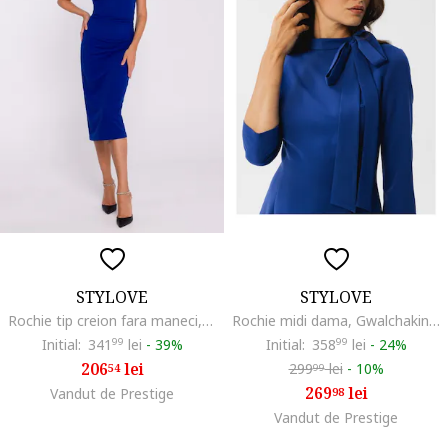
STYLOVE
STYLOVE
Rochie tip creion fara maneci, Albastru royal
Rochie midi dama, Gwalchakin, albastru de floarea de colt, Albastru inchis
Initial:
341
99
lei
-
39%
Initial:
358
99
lei
-
24%
206
lei
299
lei
-
10%
54
99
269
lei
Vandut de Prestige
98
Vandut de Prestige