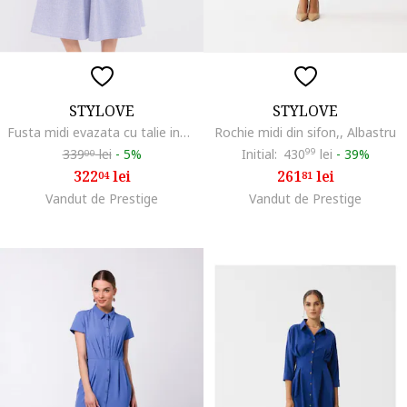
STYLOVE
STYLOVE
Fusta midi evazata cu talie inalta,, Albastru deschis
Rochie midi din sifon,, Albastru
339
lei
-
5%
Initial:
430
99
lei
-
39%
00
322
lei
261
lei
04
81
Vandut de Prestige
Vandut de Prestige