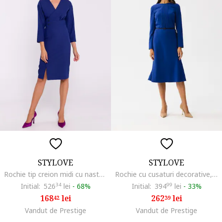
STYLOVE
STYLOVE
Rochie tip creion midi cu nasturi decorativi, Albastru,
Rochie cu cusaturi decorative,, Albastru
Initial:
526
34
lei
-
68%
Initial:
394
99
lei
-
33%
168
lei
262
lei
42
39
Vandut de Prestige
Vandut de Prestige