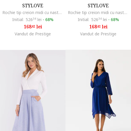
STYLOVE
STYLOVE
Rochie tip creion midi cu nasturi decorativi, Albastru,
Rochie tip creion midi cu nasturi decorativi, Albastru,
Initial:
526
34
lei
-
68%
Initial:
526
34
lei
-
68%
168
lei
168
lei
42
42
Vandut de Prestige
Vandut de Prestige