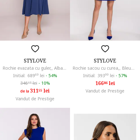
STYLOVE
STYLOVE
Rochie evazata cu guler,, Albastru
Rochie sacou cu curea,, Bleumarin
Initial:
689
69
lei
-
54%
Initial:
393
99
lei
-
57%
166
lei
346
lei
-
10%
86
17
311
lei
55
Vandut de Prestige
de la
Vandut de Prestige