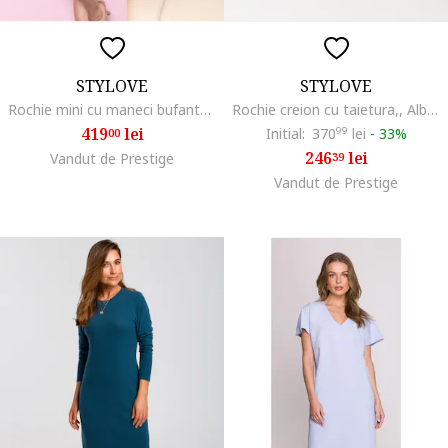
STYLOVE
STYLOVE
Rochie mini cu maneci bufante,, Albastru deschis
Rochie creion cu taietura,, Albastru
419
lei
Initial:
370
99
lei
-
33%
00
246
lei
Vandut de Prestige
39
Vandut de Prestige