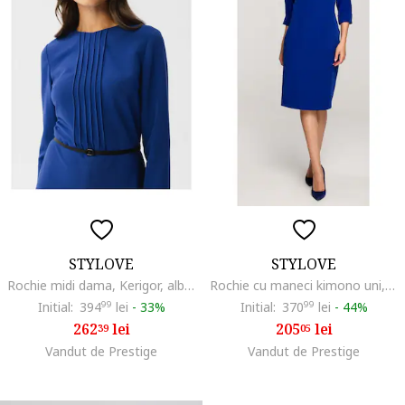
STYLOVE
STYLOVE
Rochie midi dama, Kerigor, albastru de floarea de colt, Albastru inchis
Rochie cu maneci kimono uni, Albastru inchis
Initial:
394
99
lei
-
33%
Initial:
370
99
lei
-
44%
262
lei
205
lei
39
05
Vandut de Prestige
Vandut de Prestige