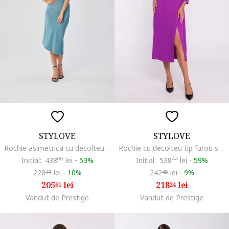
STYLOVE
STYLOVE
Rochie asimetrica cu decolteu in cascada,, Albastru
Rochie cu decolteu tip furou si slit jos, Albastru lavanda
Initial:
438
00
lei
-
53%
Initial:
538
44
lei
-
59%
228
lei
-
10%
242
lei
-
9%
47
48
205
lei
218
lei
61
24
Vandut de Prestige
Vandut de Prestige