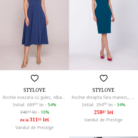
STYLOVE
STYLOVE
Rochie evazata cu guler,, Albastru
Rochie dreapta fara maneci,, Albastru
Initial:
689
69
lei
-
54%
Initial:
394
99
lei
-
34%
258
lei
346
lei
-
10%
87
17
311
lei
55
Vandut de Prestige
de la
Vandut de Prestige