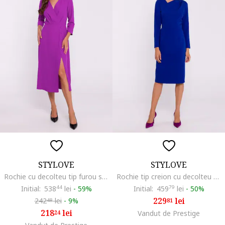
STYLOVE
STYLOVE
Rochie cu decolteu tip furou si slit jos, Albastru lavanda
Rochie tip creion cu decolteu asimetric, Albastru royal
Initial:
538
44
lei
-
59%
Initial:
459
79
lei
-
50%
229
lei
242
lei
-
9%
81
48
218
lei
24
Vandut de Prestige