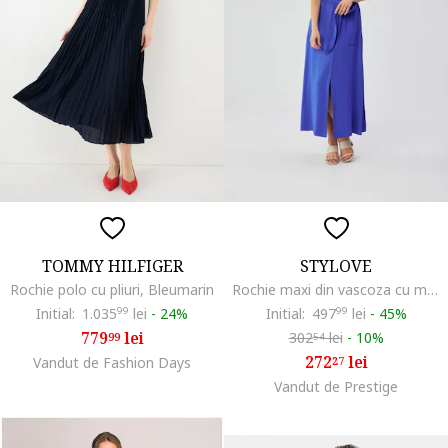
TOMMY HILFIGER
STYLOVE
Rochie polo cu pliuri, Bleumarin
Rochie maxi din vascoza cu maneci scurte,, Albastru
Initial:
1.035
99
lei
-
24%
Initial:
497
99
lei
-
45%
779
lei
302
lei
-
10%
99
54
272
lei
Vandut de Fashion Days
27
Vandut de Prestige