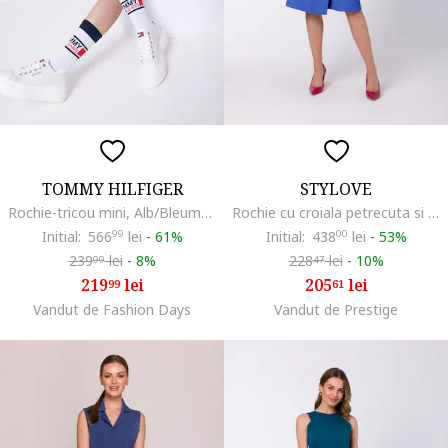
TOMMY HILFIGER
STYLOVE
Rochie-tricou mini, Alb/Bleumarin
Rochie cu croiala petrecuta si cordon in talie,, Albastru
Initial:
566
99
lei
-
61%
Initial:
438
00
lei
-
53%
239
lei
-
8%
228
lei
-
10%
99
47
219
lei
205
lei
99
61
Vandut de Fashion Days
Vandut de Prestige