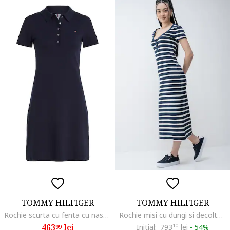
TOMMY HILFIGER
TOMMY HILFIGER
Rochie scurta cu fenta cu nasturi, Albastru ultramarin
Rochie misi cu dungi si decolteu rotund, Alb/Bleumarin
463
lei
Initial:
793
10
lei
-
54%
99