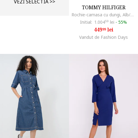
VEZI SELECTIA >>
TOMMY HILFIGER
Rochie-camasa cu dungi, Alb/Albastru deschis
Initial:
1.004
59
lei
-
55%
449
lei
99
Vandut de Fashion Days