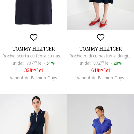
TOMMY HILFIGER
TOMMY HILFIGER
Rochie scurta cu fenta cu nasturi, Albastru ultramarin
Rochie midi cu nasturi si dungi, Bleumarin
Initial:
707
99
lei
-
51%
Initial:
872
99
lei
-
28%
339
lei
619
lei
99
99
Vandut de Fashion Days
Vandut de Fashion Days