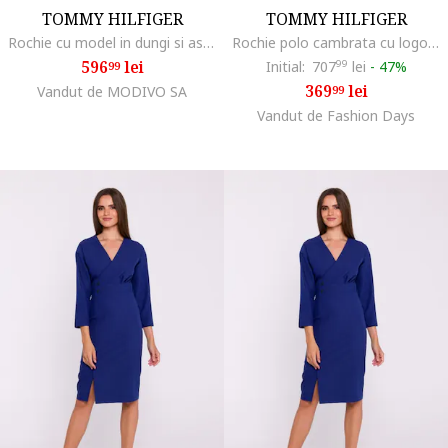
TOMMY HILFIGER
TOMMY HILFIGER
Rochie cu model in dungi si aspect plisat, Alb/Bleumarin
Rochie polo cambrata cu logo discret, Alb/Bleumarin
596
lei
Initial:
707
99
lei
-
47%
99
369
lei
Vandut de MODIVO SA
99
Vandut de Fashion Days