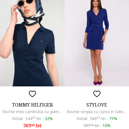
TOMMY HILFIGER
STYLOVE
Rochie mini cambrata cu guler polo, Albastru oceanic
Rochie simpla cu curea in talie, Albastru
Initial:
544
99
lei
-
32%
Initial:
586
84
lei
-
71%
369
lei
187
lei
-
10%
99
78