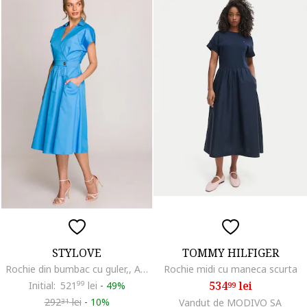
STYLOVE
TOMMY HILFIGER
Rochie din bumbac cu guler,, Albastru
Rochie midi cu maneca scurta
534
lei
Initial:
521
99
lei
-
49%
99
292
lei
-
10%
Vandut de MODIVO SA
31