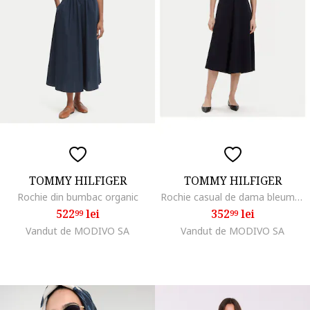
TOMMY HILFIGER
TOMMY HILFIGER
Rochie din bumbac organic
Rochie casual de dama bleumarin,
522
lei
352
lei
99
99
Vandut de MODIVO SA
Vandut de MODIVO SA