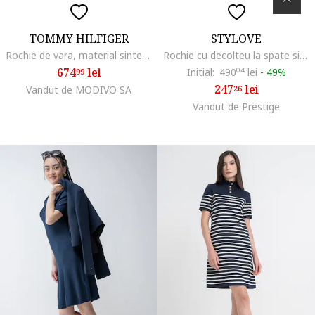
TOMMY HILFIGER
STYLOVE
Rochie de vara, material sintetic,
Rochie cu decolteu la spate si deschidere,
674
lei
Initial:
490
04
lei
-
49%
99
247
lei
Vandut de MODIVO SA
26
Vandut de Prestige