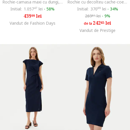
Rochie-camasa maxi cu dungi, Alb/Albastru
Rochie cu decolteu cache-coeur si curea in talie,, Albastru
Initial:
1.057
47
lei
-
58%
Initial:
370
99
lei
-
34%
439
lei
269
lei
-
9%
99
81
242
lei
Vandut de Fashion Days
83
de la
Vandut de Prestige