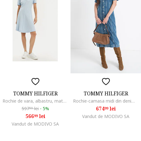
TOMMY HILFIGER
TOMMY HILFIGER
Rochie de vara, albastru, material sintetic,
Rochie-camasa midi din denim, Albastru deschis
674
lei
597
lei
-
5%
99
99
566
lei
99
Vandut de MODIVO SA
Vandut de MODIVO SA