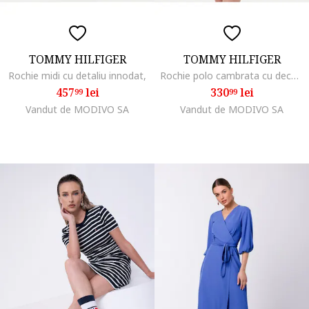
TOMMY HILFIGER
TOMMY HILFIGER
Rochie midi cu detaliu innodat,
Rochie polo cambrata cu decolteu in V
457
lei
330
lei
99
99
Vandut de MODIVO SA
Vandut de MODIVO SA