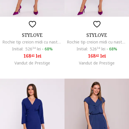
STYLOVE
STYLOVE
Rochie tip creion midi cu nasturi decorativi, Albastru,
Rochie tip creion midi cu nasturi decorativi, Albastru,
Initial:
526
34
lei
-
68%
Initial:
526
34
lei
-
68%
168
lei
168
lei
42
42
Vandut de Prestige
Vandut de Prestige