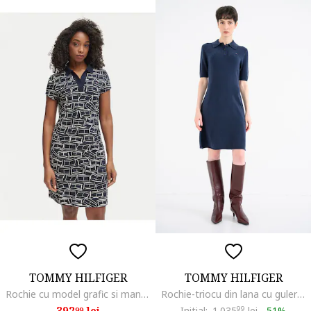
TOMMY HILFIGER
TOMMY HILFIGER
Rochie cu model grafic si maneci scurte
Rochie-triocu din lana cu guler polo, Bleumarin
392
lei
Initial:
1.035
99
lei
-
51%
99