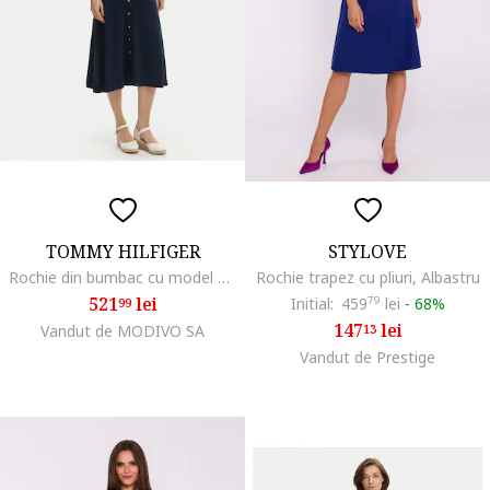
TOMMY HILFIGER
STYLOVE
Rochie din bumbac cu model uni
Rochie trapez cu pliuri, Albastru
521
lei
Initial:
459
79
lei
-
68%
99
147
lei
Vandut de MODIVO SA
13
Vandut de Prestige