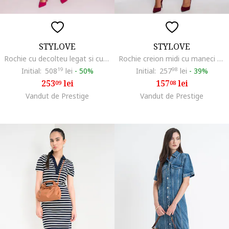
STYLOVE
STYLOVE
Rochie cu decolteu legat si curea in talie,
Rochie creion midi cu maneci 3/4,, Albastru
Initial:
508
19
lei
-
50%
Initial:
257
98
lei
-
39%
253
lei
157
lei
09
08
Vandut de Prestige
Vandut de Prestige