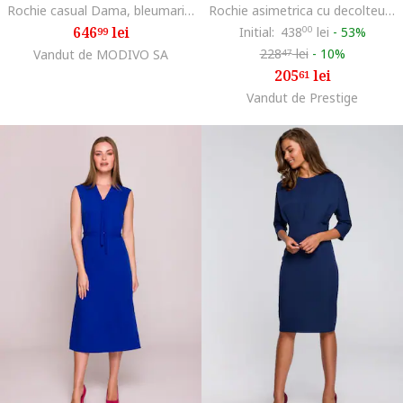
Rochie casual Dama, bleumarin, 100% poliester reciclat
Rochie asimetrica cu decolteu in cascada,, Albastru
646
lei
Initial:
438
00
lei
-
53%
99
228
lei
-
10%
Vandut de MODIVO SA
47
205
lei
61
Vandut de Prestige