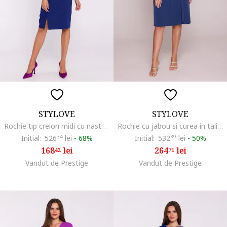
STYLOVE
STYLOVE
Rochie tip creion midi cu nasturi decorativi, Albastru,
Rochie cu jabou si curea in talie,, Albastru
Initial:
526
34
lei
-
68%
Initial:
532
39
lei
-
50%
168
lei
264
lei
42
71
Vandut de Prestige
Vandut de Prestige