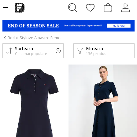
Rochii Stylove Albastre Femei
Sorteaza
Filtreaza
Cele mai populare
136 produse