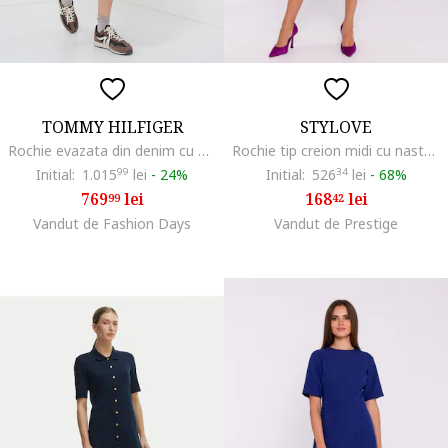
TOMMY HILFIGER
STYLOVE
Rochie evazata din denim cu nasturi, Albastru prafuit
Rochie tip creion midi cu nasturi decorativi, Albastru,
Initial:
1.015
99
lei
-
24%
Initial:
526
34
lei
-
68%
769
lei
168
lei
99
42
Vandut de Fashion Days
Vandut de Prestige