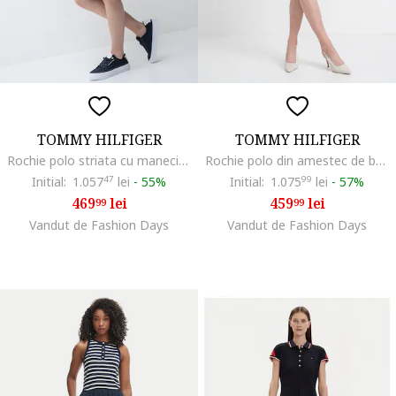
TOMMY HILFIGER
TOMMY HILFIGER
Rochie polo striata cu maneci scurte, Bleumarin
Rochie polo din amestec de bumbac organic cu dungi, Alb/Albastru inchis
Initial:
1.057
47
lei
-
55%
Initial:
1.075
99
lei
-
57%
469
lei
459
lei
99
99
Vandut de Fashion Days
Vandut de Fashion Days