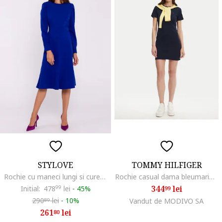
STYLOVE
TOMMY HILFIGER
Rochie cu maneci lungi si curea in talie,
Rochie casual dama bleumarin, material usor
344
lei
Initial:
478
99
lei
-
45%
99
290
lei
-
10%
Vandut de MODIVO SA
89
261
lei
80