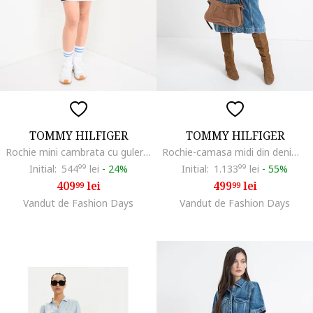
TOMMY HILFIGER
TOMMY HILFIGER
Rochie mini cambrata cu guler polo, Alb/Bleumarin
Rochie-camasa midi din denim, Albastru deschis
Initial:
544
99
lei
-
24%
Initial:
1.133
99
lei
-
55%
409
lei
499
lei
99
99
Vandut de Fashion Days
Vandut de Fashion Days