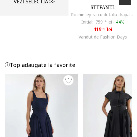
VEZI SELECTIA >>
STEFANEL
Rochie lejera cu detaliu drapat, Albastru prafuit
Initial:
759
54
lei
-
44%
419
lei
99
Vandut de Fashion Days
Top adaugate la favorite