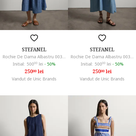
STEFANEL
STEFANEL
Rochie De Dama Albastru 003570975
Rochie De Dama Albastru 003570963
Initial:
500
00
lei
-
50%
Initial:
500
00
lei
-
50%
250
lei
250
lei
00
00
Vandut de Unic Brands
Vandut de Unic Brands