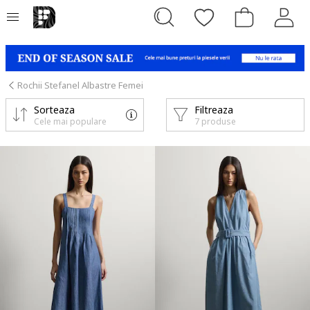
Rochii Stefanel Albastre Femei
Sorteaza
Filtreaza
Cele mai populare
7 produse