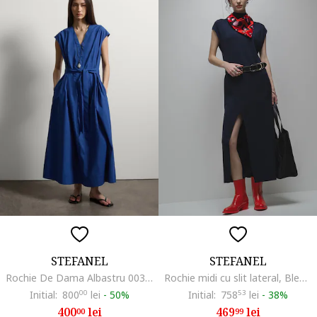
STEFANEL
STEFANEL
Rochie De Dama Albastru 003571137
Rochie midi cu slit lateral, Bleumarin
Initial:
800
00
lei
-
50%
Initial:
758
53
lei
-
38%
400
lei
469
lei
00
99