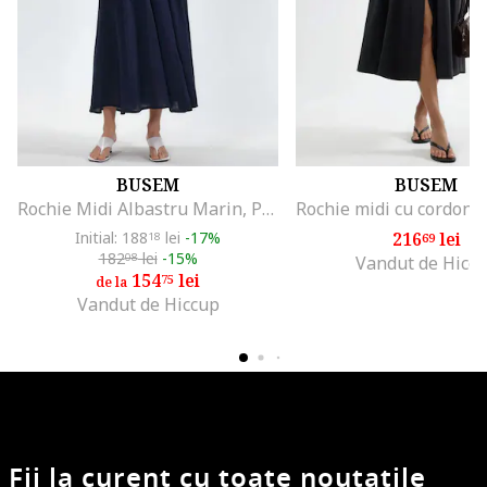
BUSEM
BUSEM
Rochie Midi Albastru Marin, Poliester, Fara Maneci, Decolteu Patrat
Initial: 188
lei
-17%
216
lei
18
69
182
lei
-15%
08
Vandut de Hicc
154
lei
75
de la
Vandut de Hiccup
Fii la curent cu toate noutatile