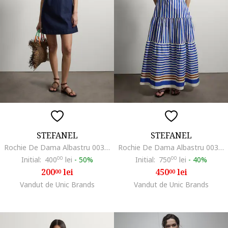
STEFANEL
STEFANEL
Rochie De Dama Albastru 003570995
Rochie De Dama Albastru 003571127
Initial:
400
00
lei
-
50%
Initial:
750
00
lei
-
40%
200
lei
450
lei
00
00
Vandut de Unic Brands
Vandut de Unic Brands