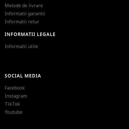
Metode de livrare
Informatii garantii
Informatii retur
INFORMATII LEGALE
Mareste dimensiunea
Informatii utile
Micsoreaza dimensiu
Mareste spatierea tex
SOCIAL MEDIA
Micsoreaza spatierea
Facebook
Mareste inaltimea ra
Instagram
Micsoreaza inaltimea
TikTok
Inverseaza culorile
Youtube
Nuante de gri