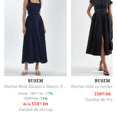
BUSEM
BUSEM
Rochie Midi Albastru Marin, Poliester, Fara Maneci, Decolteu Patrat
Initial: 188
lei
-17%
216
lei
18
69
182
lei
-15%
08
Vandut de Hicc
154
lei
75
de la
Vandut de Hiccup