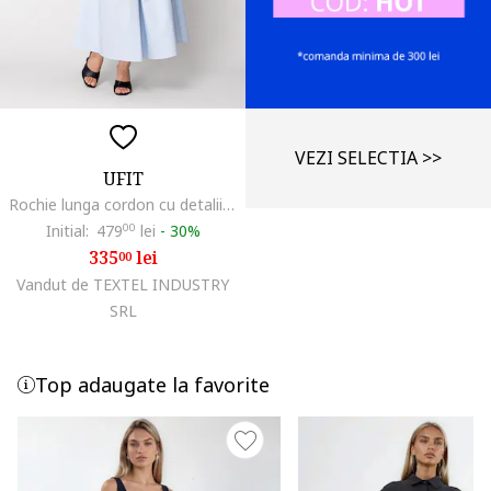
VEZI SELECTIA >>
UFIT
Rochie lunga cordon cu detalii ornamentale Light Blue 16339, Albastru deschis
Initial:
479
00
lei
-
30%
335
lei
00
Vandut de TEXTEL INDUSTRY
SRL
Top adaugate la favorite