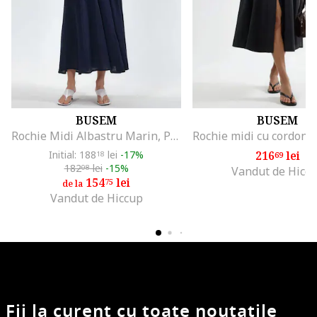
BUSEM
BUSEM
Rochie Midi Albastru Marin, Poliester, Fara Maneci, Decolteu Patrat
Initial: 188
lei
-17%
216
lei
18
69
182
lei
-15%
08
Vandut de Hicc
154
lei
75
de la
Vandut de Hiccup
Fii la curent cu toate noutatile