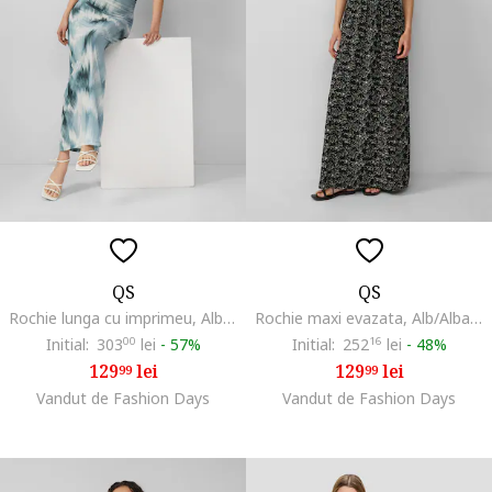
QS
QS
Rochie lunga cu imprimeu, Alb/Albastru
Rochie maxi evazata, Alb/Albastru ultramarin
Initial:
303
00
lei
-
57%
Initial:
252
16
lei
-
48%
129
lei
129
lei
99
99
Vandut de Fashion Days
Vandut de Fashion Days