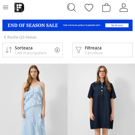
Rochii QS Femei
Sorteaza
Filtreaza
Cele mai populare
7 produse