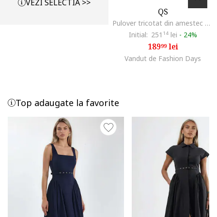
VEZI SELECTIA >>
QS
Pulover tricotat din amestec de bumbac cu guler inalt, Albastru ultramarin
Initial:
251
14
lei
-
24%
189
lei
99
Vandut de Fashion Days
Top adaugate la favorite