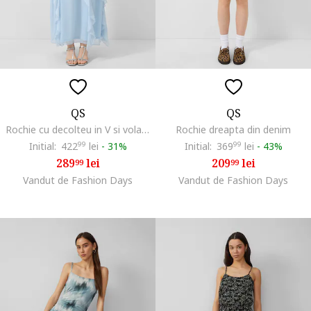
QS
QS
Rochie cu decolteu in V si volane, Albastru deschis
Rochie dreapta din denim
Initial:
422
99
lei
-
31%
Initial:
369
99
lei
-
43%
289
lei
209
lei
99
99
Vandut de Fashion Days
Vandut de Fashion Days