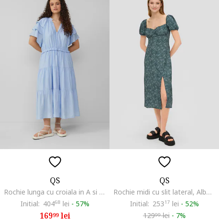
QS
QS
Rochie lunga cu croiala in A si volane, Albastru pastel
Rochie midi cu slit lateral, Albastru petrol
Initial:
404
68
lei
-
57%
Initial:
253
17
lei
-
52%
169
lei
129
lei
-
7%
99
99