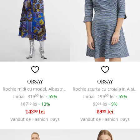
ORSAY
ORSAY
Rochie midi cu model, Albastru royal
Rochie scurta cu croiala in A si maneci 3/4, Alb/Albastru
Initial:
319
99
lei
-
55%
Initial:
199
99
lei
-
55%
167
lei
-
13%
99
lei
-
9%
19
98
143
lei
89
lei
99
99
Vandut de Fashion Days
Vandut de Fashion Days