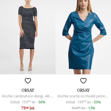
ORSAY
ORSAY
Rochie cambrata in dungi, Alb optic/Bleumarin
Rochie scurta cu model petrecut si decolteu in V, Albastru inchis
Initial:
159
99
lei
-
50%
Initial:
199
99
lei
-
55%
79
lei
104
lei
-
13%
98
49