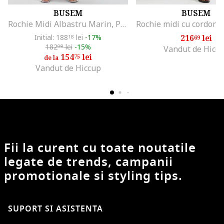
BUSEM
BUSEM
Rochie Midi Albastru Marin, Poliester, Fara Maneci, Decolteu Patrat
Initial: 188
lei
-17%
216
lei
18
69
182
lei
-15%
08
Vandut de Hicc
154
lei
75
de la
Vandut de Hiccup
Fii la curent cu toate noutatile
legate de trends, campanii
promotionale si styling tips.
SUPORT SI ASISTENTA