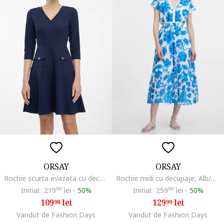
ORSAY
ORSAY
Rochie scurta evazata cu decolteu in V, Bleumarin
Rochie midi cu decupaje, Alb/Albastru royal
Initial:
219
99
lei
-
50%
Initial:
259
99
lei
-
50%
109
lei
129
lei
98
99
Vandut de Fashion Days
Vandut de Fashion Days