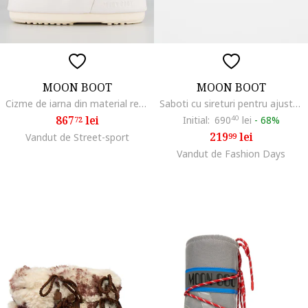
MOON BOOT
MOON BOOT
Cizme de iarna din material rezistent la apa Icon, Alb fildes
Saboti cu sireturi pentru ajustare, Crem
867
lei
Initial:
690
40
lei
-
68%
72
219
lei
Vandut de Street-sport
99
Vandut de Fashion Days