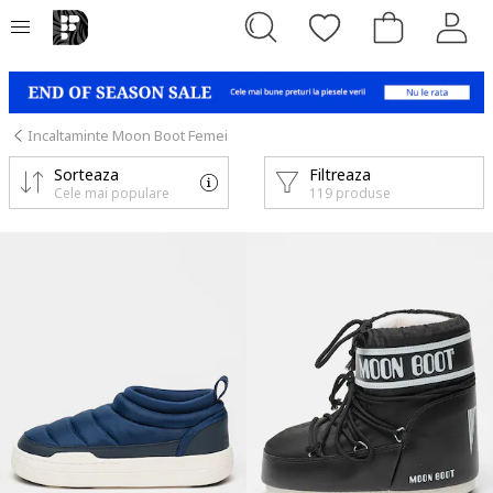
Incaltaminte Moon Boot Femei
Sorteaza
Filtreaza
Cele mai populare
119 produse