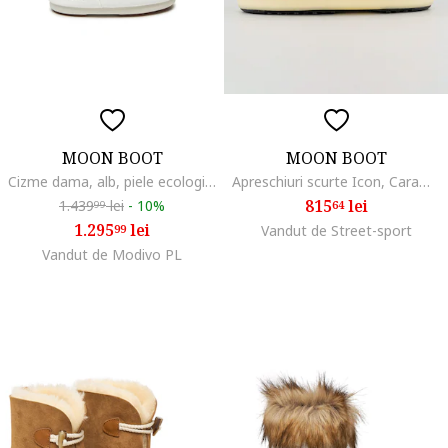
MOON BOOT
MOON BOOT
Cizme dama, alb, piele ecologica, Alb
Apreschiuri scurte Icon, Caramel
815
lei
1.439
lei
-
10%
64
99
1.295
lei
99
Vandut de Street-sport
Vandut de Modivo PL