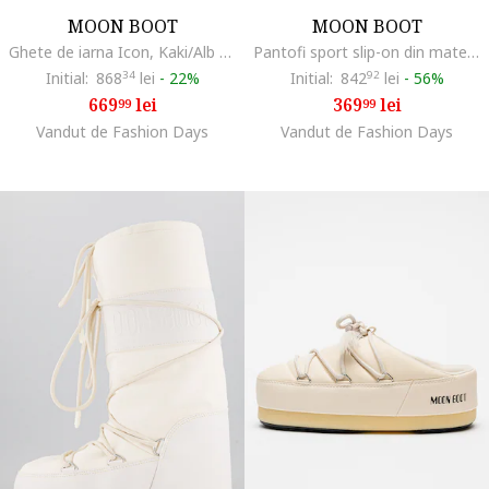
MOON BOOT
MOON BOOT
Ghete de iarna Icon, Kaki/Alb murdar
Pantofi sport slip-on din material rezistent la apa Park Icon, Roz
Initial:
868
34
lei
-
22%
Initial:
842
92
lei
-
56%
669
lei
369
lei
99
99
Vandut de Fashion Days
Vandut de Fashion Days