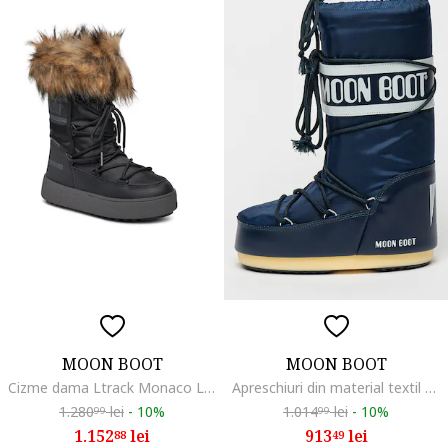
MOON BOOT
MOON BOOT
Cizme dama Ltrack Monaco Low Wp, sintetic, negru
Apreschiuri din material textil MB Icon, Gri/Bleumarin
1.280
lei
-
10%
1.014
lei
-
10%
99
99
1.152
lei
913
lei
88
49