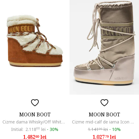
MOON BOOT
MOON BOOT
Cizme dama Whisky/Off White, piele naturala, maro/alb
Cizme mid-calf de iarna Icon Glance, Grej
Initial:
2.118
00
lei
-
30%
1.141
lei
-
10%
99
1.482
lei
1.027
lei
60
79