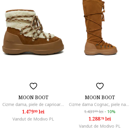
MOON BOOT
MOON BOOT
Cizme dama, piele de caprioara, impermeabile, maro, cu fermoar,
Cizme dama Cognac, piele naturala
1.479
lei
1.431
lei
-
10%
99
99
1.288
lei
Vandut de Modivo PL
79
Vandut de Modivo PL