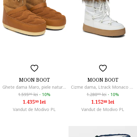
MOON BOOT
MOON BOOT
Ghete dama Maro, piele naturala, pentru zapada
Cizme dama, Ltrack Monaco Low, alb
1.595
lei
-
10%
1.280
lei
-
10%
99
99
1.435
lei
1.152
lei
99
88
Vandut de Modivo PL
Vandut de Modivo PL