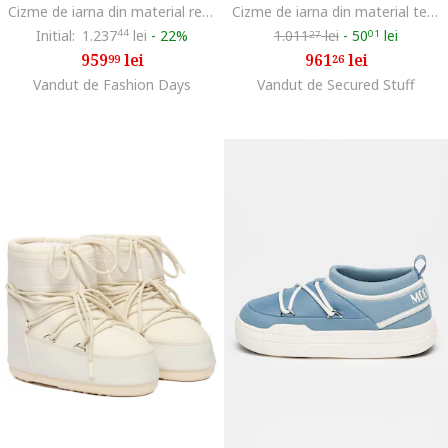
Cizme de iarna din material rezistent la apa Icon, Alb fildes
Cizme de iarna din material teddy Icon, Maro camel
Initial:
1.237
44
lei
-
22%
1.011
lei
-
50
lei
01
27
959
lei
961
lei
99
26
Vandut de Fashion Days
Vandut de Secured Stuff