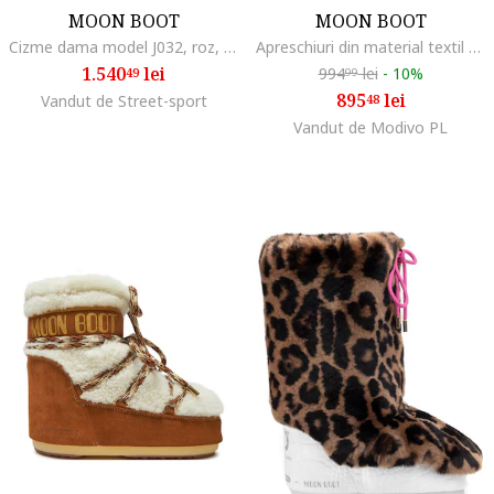
MOON BOOT
MOON BOOT
Cizme dama model J032, roz, textil
Apreschiuri din material textil MB Icon, Alb/Negru
1.540
lei
994
lei
-
10%
49
99
895
lei
Vandut de Street-sport
48
Vandut de Modivo PL