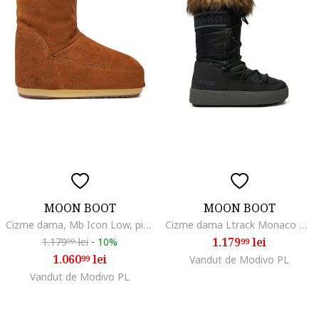
MOON BOOT
MOON BOOT
Cizme dama, Mb Icon Low, piele naturala, maro
Cizme dama Ltrack Monaco Wp 80D, negru, piele ecologica
1.179
lei
1.179
lei
-
10%
99
99
1.060
lei
99
Vandut de Modivo PL
Vandut de Modivo PL