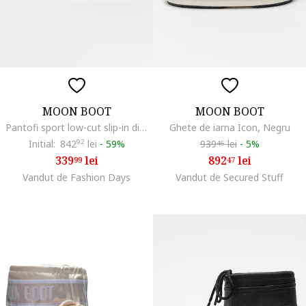
MOON BOOT
MOON BOOT
Pantofi sport low-cut slip-in din nylon Park, Bleumarin
Ghete de iarna Icon, Negru
Initial:
842
92
lei
-
59%
939
lei
-
5%
46
339
lei
892
lei
99
47
Vandut de Fashion Days
Vandut de Secured Stuff