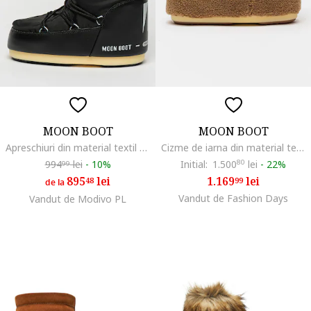
MOON BOOT
MOON BOOT
Apreschiuri din material textil MB Icon, Negru/Gri
Cizme de iarna din material teddy Icon, Maro camel
994
lei
-
10%
Initial:
1.500
80
lei
-
22%
99
895
lei
1.169
lei
48
99
de la
Vandut de Fashion Days
Vandut de Modivo PL