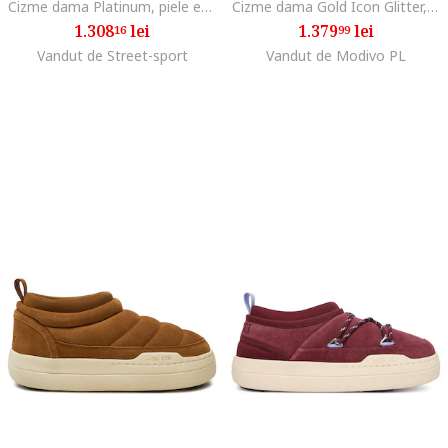
Cizme dama Platinum, piele ecologica, auriu,
Cizme dama Gold Icon Glitter, Auriu
1.308
lei
1.379
lei
16
99
Vandut de Street-sport
Vandut de Modivo PL