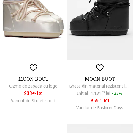
MOON BOOT
MOON BOOT
Cizme de zapada cu logo
Ghete din material rezistent la apa Icon, Negru
933
lei
Initial:
1.131
70
lei
-
23%
46
869
lei
Vandut de Street-sport
99
Vandut de Fashion Days