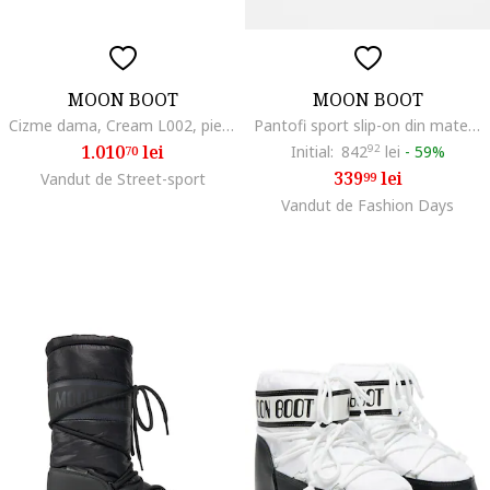
MOON BOOT
MOON BOOT
Cizme dama, Cream L002, piele ecologica, alb
Pantofi sport slip-on din material rezistent la apa Park Icon, Alb/Albastru prafuit
1.010
lei
Initial:
842
92
lei
-
59%
70
339
lei
Vandut de Street-sport
99
Vandut de Fashion Days