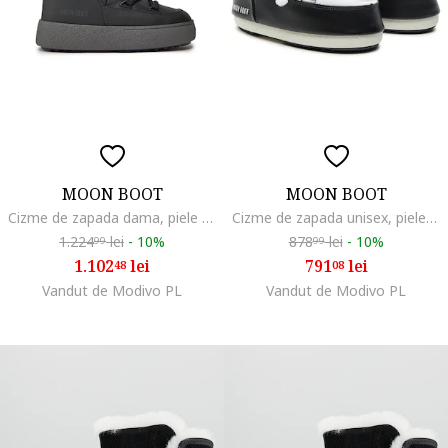
MOON BOOT
MOON BOOT
Cizme de zapada dama, piele ecologica, negru, design modern, protectie impotriva frigului,
Cizme de zapada unisex, piele ecologica, alb,
1.224
lei
-
10%
878
lei
-
10%
99
99
1.102
lei
791
lei
48
08
Vandut de Modivo PL
Vandut de Modivo PL