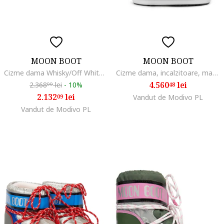
MOON BOOT
MOON BOOT
Cizme dama Whisky/Off White, piele naturala, maro/alb
Cizme dama, incalzitoare, maro, material textil,
4.560
lei
2.368
lei
-
10%
48
99
2.132
lei
09
Vandut de Modivo PL
Vandut de Modivo PL