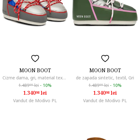
MOON BOOT
MOON BOOT
Cizme dama, gri, material textil,, Gri
de zapada sintetic, textil, Gri
1.489
lei
-
10%
1.489
lei
-
10%
99
99
1.340
lei
1.340
lei
98
98
Vandut de Modivo PL
Vandut de Modivo PL