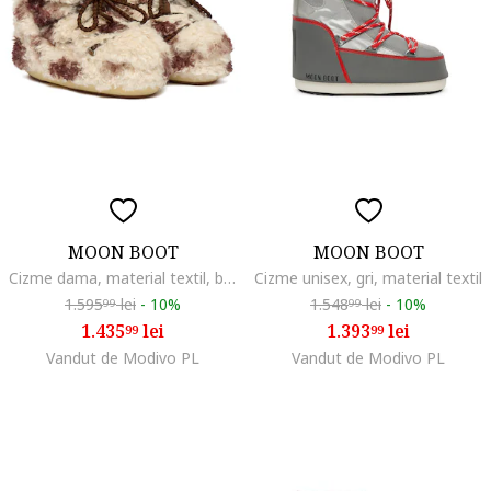
MOON BOOT
MOON BOOT
Cizme dama, material textil, bej, set de iarna
Cizme unisex, gri, material textil
1.595
lei
-
10%
1.548
lei
-
10%
99
99
1.435
lei
1.393
lei
99
99
Vandut de Modivo PL
Vandut de Modivo PL