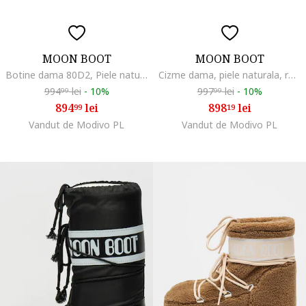
MOON BOOT
MOON BOOT
Botine dama 80D2, Piele naturala, Maro
Cizme dama, piele naturala, rosu, Rosu
994
lei
-
10%
997
lei
-
10%
99
99
894
lei
898
lei
99
19
Vandut de Modivo PL
Vandut de Modivo PL