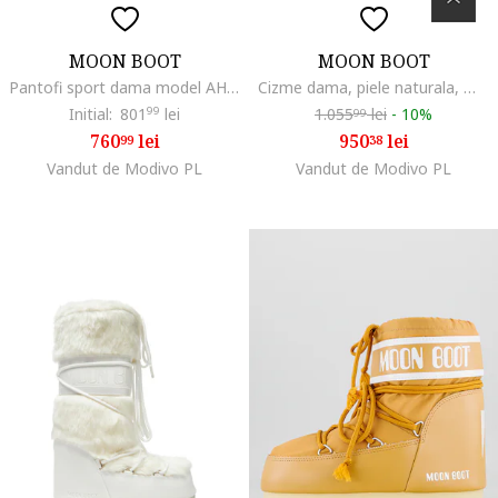
MOON BOOT
MOON BOOT
Pantofi sport dama model AH05, Off White/Taupe, piele naturala
Cizme dama, piele naturala, maro
Initial:
801
99
lei
1.055
lei
-
10%
99
760
lei
950
lei
99
38
Vandut de Modivo PL
Vandut de Modivo PL