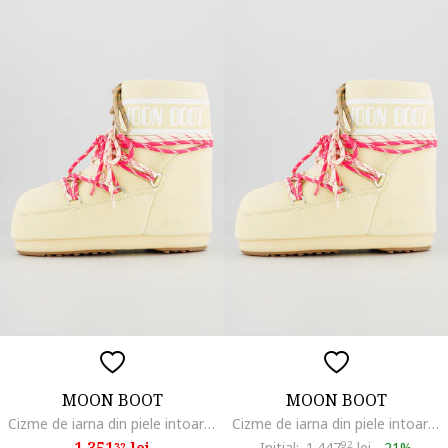
MOON BOOT
MOON BOOT
Cizme de iarna din piele intoarsa Icon, Alb/Kaki/Roz
Cizme de iarna din piele intoarsa Icon, Alb/Kaki/Roz
1.351
lei
Initial:
1.447
92
lei
-
21%
32