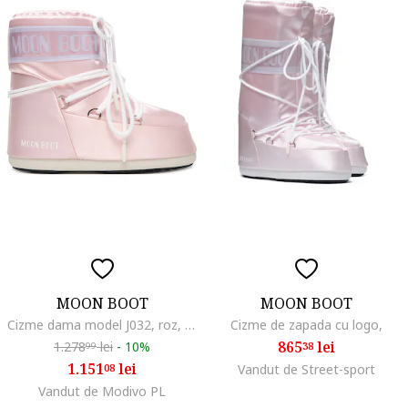
MOON BOOT
MOON BOOT
Cizme dama model J032, roz, textil
Cizme de zapada cu logo,
865
lei
1.278
lei
-
10%
38
99
1.151
lei
08
Vandut de Street-sport
Vandut de Modivo PL