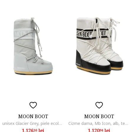
MOON BOOT
MOON BOOT
unisex Glacier Grey, piele ecologica, gri, Gri
Cizme dama, Mb Icon, alb, textil,
1.126
lei
1.120
lei
16
94