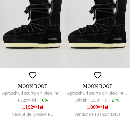
MOON BOOT
MOON BOOT
Apreschiuri scurte din piele intoarsa, Negru
Apreschiuri scurte din piele intoarsa, Negru
1.325
lei
-
10%
Initial:
1.289
30
lei
-
21%
99
1.192
lei
1.009
lei
99
99
Vandut de Modivo PL
Vandut de Fashion Days