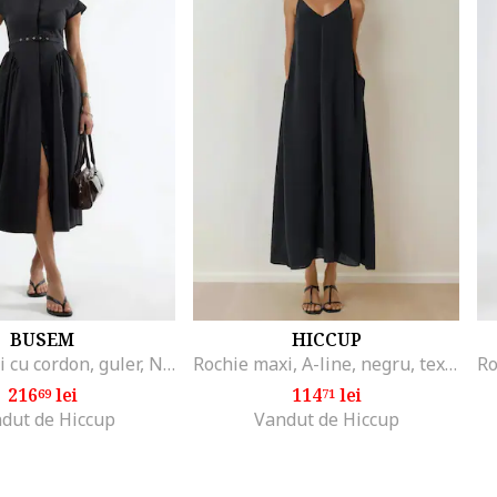
BUSEM
HICCUP
Rochie midi cu cordon, guler, Negru
Rochie maxi, A-line, negru, textil
216
lei
114
lei
69
71
dut de Hiccup
Vandut de Hiccup