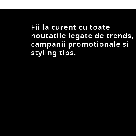
Grain de Malice
GreenPoint
GUESS
Fii la curent cu toate
GUESS BY MARCIANO
noutatile legate de trends,
GUESS JEANS
campanii promotionale si
Hailys
Hale Bob
styling tips.
Happiness İstanbul
Haveone
Heavy Tools
HELENE GALWAS
HERVE LEGER
Hey kyla
HiCCUP
Hudson
HUGO
ICHI