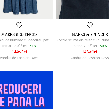
MARKS & SPENCER
MARKS & SPENCER
Rochie midi de bumbac cu decolteu patrat, Albastru inchis
Initial:
298
99
lei
-
51%
Initial:
298
99
lei
-
50%
144
lei
148
lei
99
99
Vandut de Fashion Days
Vandut de Fashion Days