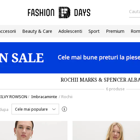
Cauta
accesorii
Beauty & Care
Adolescenti
Sport
Premium
Roma
ROCHII MARKS & SPENCER ALB
6 produse
SILVY ROWSON
/
Imbracaminte
/
Rochii
Cele mai populare
 dupa