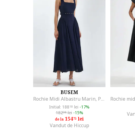
Felix Hardy
Figl
Fiorella Rubino
FOLD YOUR MIND
Fracomina
Fransa
French Connection
Fundango
G STAR RAW
G-STAR
GANNI
Gant
BUSEM
Rochie Midi Albastru Marin, Poliester, Fara Maneci, Decolteu Patrat
GAP
Gaudi
Initial: 188
lei
-17%
18
182
lei
-15%
08
Van
Gina Tricot
154
lei
75
de la
GIORGAL
Vandut de Hiccup
Giorgio di Mare