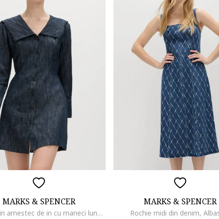
MARKS & SPENCER
MARKS & SPENCER
Rochie din amestec de in cu maneci lungi, Albastru inchis melange
Rochie midi din denim, Alba