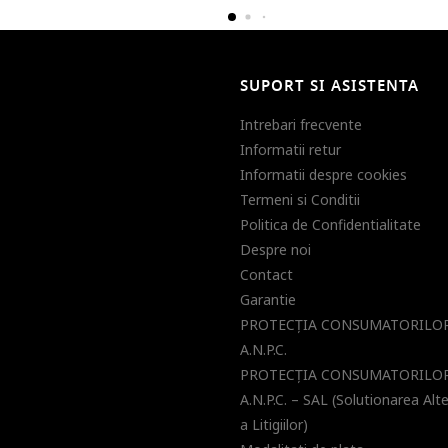
SUPORT SI ASISTENTA
Intrebari frecvente
Informatii retur
Informatii despre cookies
Termeni si Conditii
Politica de Confidentialitate
Despre noi
Contact
Garantie
PROTECŢIA CONSUMATORILOR
A.N.P.C.
PROTECŢIA CONSUMATORILOR
A.N.P.C. – SAL (Solutionarea Alt
a Litigiilor)