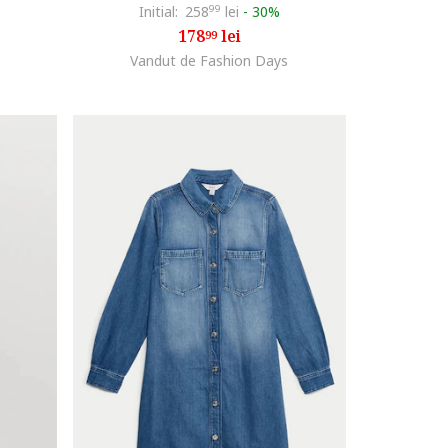
Initial:
258
99
lei
-
30%
178
lei
99
Vandut de Fashion Days