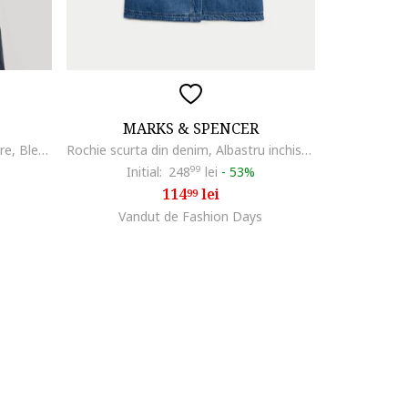
MARKS & SPENCER
Rochie scurta din reiat cu buzunare, Bleumarin
Rochie scurta din denim, Albastru inchis/Alb murdar
Initial:
248
99
lei
-
53%
114
lei
99
Vandut de Fashion Days