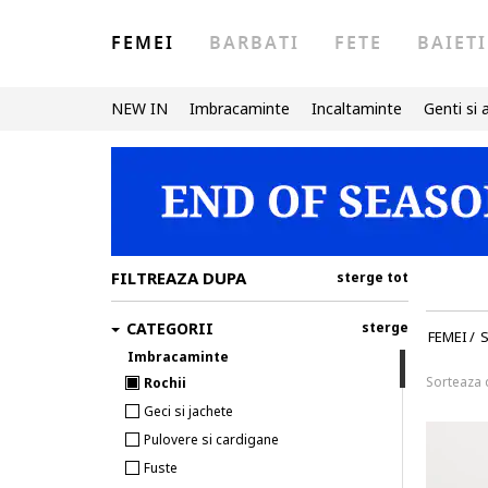
FEMEI
BARBATI
FETE
BAIETI
NEW IN
Imbracaminte
Incaltaminte
Genti si 
FILTREAZA DUPA
sterge tot
CATEGORII
sterge
FEMEI
/
Imbracaminte
Sorteaza
Rochii
Geci si jachete
Pulovere si cardigane
Fuste