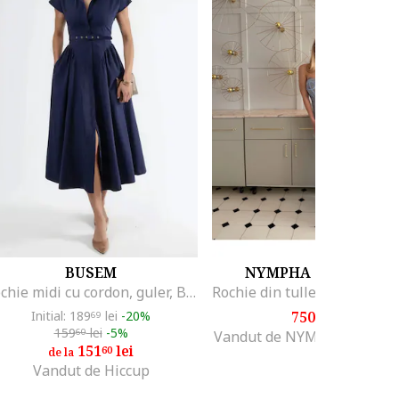
BUSEM
NYMPHA CLOTHING
Rochie midi cu cordon, guler, Bleumarin
Initial: 189
lei
-20%
750
lei
69
00
159
lei
-5%
60
Vandut de NYMPHA CLOT
151
lei
60
de la
Vandut de Hiccup