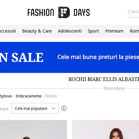
Cauta
accesorii
Beauty & Care
Adolescenti
Sport
Premium
Roma
ROCHII MARC ELLIS ALBAST
56 produse
tylove
/
Imbracaminte
/
Rochii
Cele mai populare
 dupa