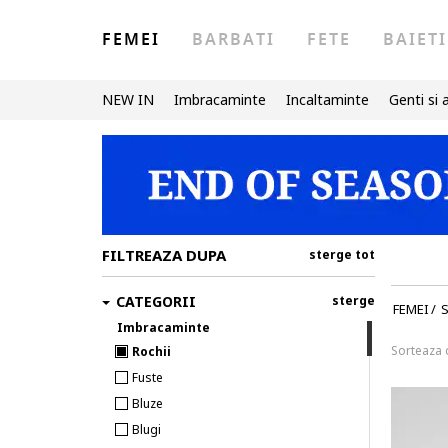
FEMEI
BARBATI
FETE
BAIETI
NEW IN
Imbracaminte
Incaltaminte
Genti si 
FILTREAZA DUPA
sterge tot
CATEGORII
sterge
FEMEI
/
S
Imbracaminte
Sorteaza
Rochii
Fuste
Bluze
Blugi