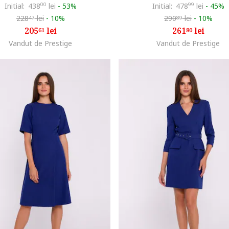
Initial:
438
00
lei
-
53%
Initial:
478
99
lei
-
45%
228
lei
-
10%
290
lei
-
10%
47
89
205
lei
261
lei
61
80
Vandut de Prestige
Vandut de Prestige