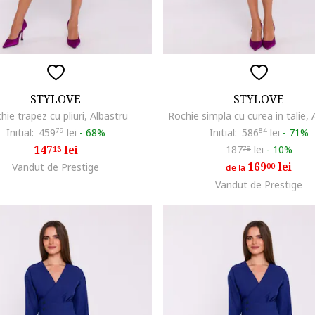
STYLOVE
STYLOVE
hie trapez cu pliuri, Albastru
Rochie simpla cu curea in talie, 
Initial:
459
79
lei
-
68%
Initial:
586
84
lei
-
71%
147
lei
187
lei
-
10%
13
78
169
lei
Vandut de Prestige
00
de la
Vandut de Prestige