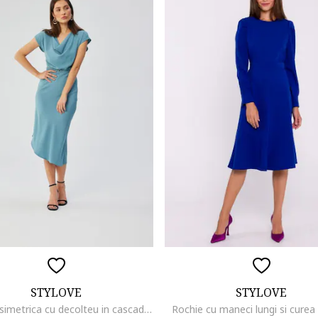
STYLOVE
STYLOVE
Rochie asimetrica cu decolteu in cascada,, Albastru
Rochie cu maneci lungi si curea i