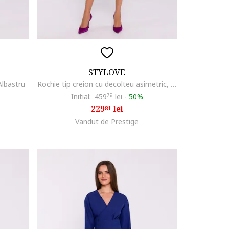
STYLOVE
Albastru
Rochie tip creion cu decolteu asimetric, Albastru royal
Initial:
459
79
lei
-
50%
229
lei
81
Vandut de Prestige