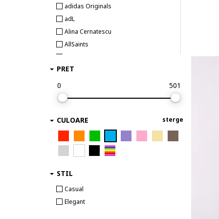
adidas Originals
adL
Alina Cernatescu
AllSaints
Alpine Pro
PRET
ambar studio
Anekke
0
501
AnTanTe Design
ANTICA SARTORIA
CULOARE
sterge
ARMANI EXCHANGE
ARTIGLI
AVENUE No.29
awama
Babylon
STIL
Barbour
Casual
BARDOT
Elegant
BAROCCA