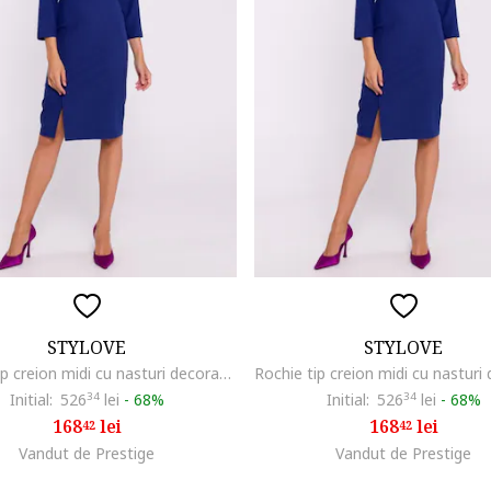
STYLOVE
STYLOVE
Rochie tip creion midi cu nasturi decorativi, Albastru,
Initial:
526
34
lei
-
68%
Initial:
526
34
lei
-
68%
168
lei
168
lei
42
42
Vandut de Prestige
Vandut de Prestige