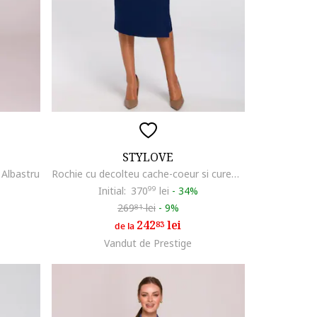
STYLOVE
, Albastru
Rochie cu decolteu cache-coeur si curea in talie,, Albastru
Initial:
370
99
lei
-
34%
269
lei
-
9%
81
242
lei
83
de la
Vandut de Prestige