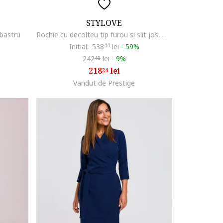
STYLOVE
lbastru
Rochie cu decolteu tip furou si slit jos, Albastru lavanda
Initial:
538
44
lei
-
59%
242
lei
-
9%
48
218
lei
24
Vandut de Prestige