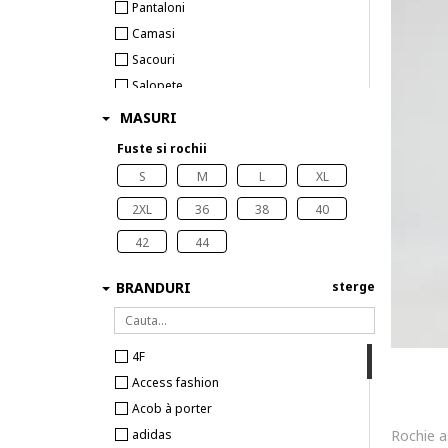
Pantaloni
Camasi
Sacouri
Salopete
MASURI
Fuste si rochii
S
M
L
XL
2XL
36
38
40
42
44
BRANDURI
sterge
4F
Access fashion
Acob à porter
adidas