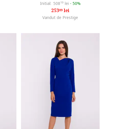
Initial:
508
19
lei
-
50%
253
lei
09
Vandut de Prestige