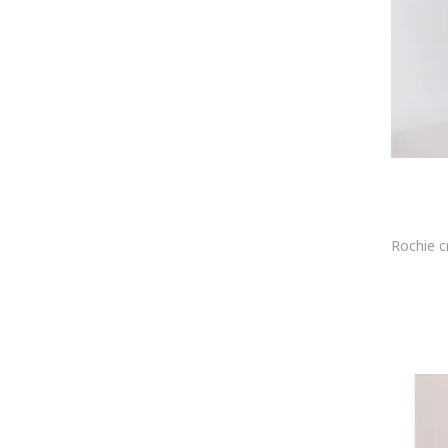
ICHI
ICONIQUE
Ilona Andreoiu
Imperial
Infinite You
InfiniteYou
INNES Atelier
Ipekyol
IZABELA MANDOIU
JdY
JIMMY KEY
Jimmy Sanders
JJXX
Joop
JOOP! Jeans
JOSEPH RIBKOFF
Juicy Couture