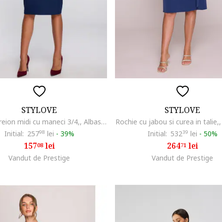
STYLOVE
STYLOVE
Rochie creion midi cu maneci 3/4,, Albastru
Rochie cu jabou si curea in talie,
Initial:
257
98
lei
-
39%
Initial:
532
39
lei
-
50%
157
lei
264
lei
08
71
Vandut de Prestige
Vandut de Prestige