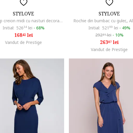
STYLOVE
STYLOVE
Rochie tip creion midi cu nasturi decorativi, Albastru,
Rochie din bumbac cu guler,, A
Initial:
526
34
lei
-
68%
Initial:
521
99
lei
-
49%
168
lei
292
lei
-
10%
42
31
263
lei
Vandut de Prestige
07
Vandut de Prestige