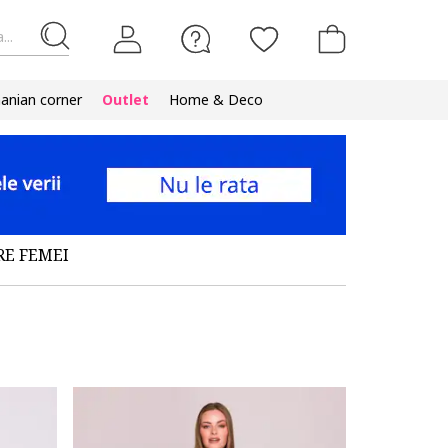
...
nian corner
Outlet
Home & Deco
RE FEMEI