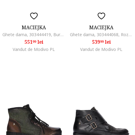
MACIEJKA
MACIEJKA
Ghete dama, 303444419, Burgundia, Piele intoarsa, Visiniu
Ghete dama, 303444068, Roz, Piele intoarsa, Roz
551
lei
539
lei
99
99
Vandut de Modivo PL
Vandut de Modivo PL