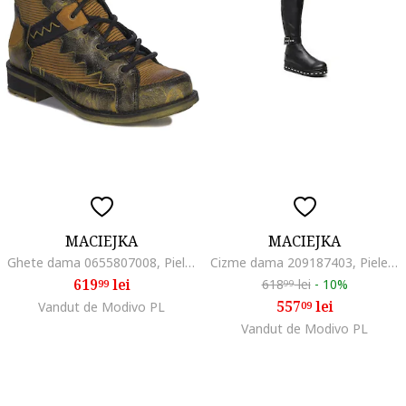
MACIEJKA
MACIEJKA
Ghete dama 0655807008, Piele naturala, Negru/Maro
Cizme dama 209187403, Piele naturala, Negru, Negru
619
lei
618
lei
-
10%
99
99
557
lei
Vandut de Modivo PL
09
Vandut de Modivo PL