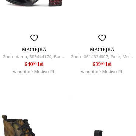
MACIEJKA
MACIEJKA
Ghete dama, 303444174, Burgundia, Piele intoarsa, Visiniu
Ghete 0614524007, Piele, Multicolor, Multicolor
640
lei
639
lei
99
99
Vandut de Modivo PL
Vandut de Modivo PL