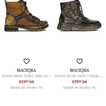
MACIEJKA
MACIEJKA
Botine dama, 52581, Piele naturala, Galben
Botine 06145-24/00-7 Verde, Piele lacuita
619
lei
639
lei
99
99
Vandut de Modivo PL
Vandut de Modivo PL