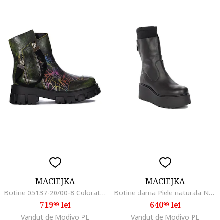
MACIEJKA
MACIEJKA
Botine 05137-20/00-8 Colorat, Piele naturala, Multicolor
Botine dama Piele naturala Negru, Negru
719
lei
640
lei
99
99
Vandut de Modivo PL
Vandut de Modivo PL