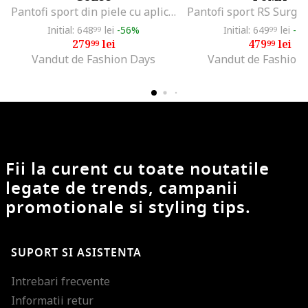
Pantofi sport din piele cu aplicatie logo, Alb/Negru
Initial: 648
lei
-56%
Initial: 649
lei
-2
99
99
279
lei
479
lei
99
99
Vandut de Fashion Days
Vandut de Fashion
Fii la curent cu toate noutatile
legate de trends, campanii
promotionale si styling tips.
SUPORT SI ASISTENTA
Intrebari frecvente
Informatii retur