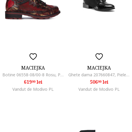
MACIEJKA
MACIEJKA
Botine 06558-08/00-8 Rosu, Piele lacuita, Rosu
Ghete dama 207660847, Piele naturala, Negru, Negru
619
lei
506
lei
99
99
Vandut de Modivo PL
Vandut de Modivo PL