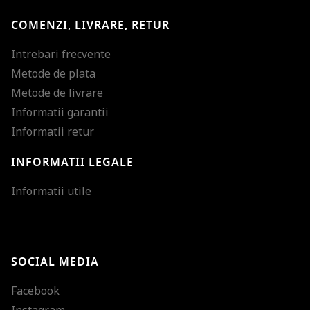
COMENZI, LIVRARE, RETUR
Intrebari frecvente
Metode de plata
Metode de livrare
Informatii garantii
Informatii retur
INFORMATII LEGALE
Mareste dimensiunea
Informatii utile
Micsoreaza dimensiu
Mareste spatierea tex
SOCIAL MEDIA
Micsoreaza spatierea
Facebook
Mareste inaltimea ra
Instagram