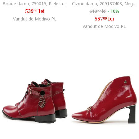
Botine dama, 759015, Piele lacuita, Violet
Cizme dama, 209187403, Negru, Piele naturala, Negru
539
lei
618
lei
-
10%
99
99
557
lei
Vandut de Modivo PL
09
Vandut de Modivo PL