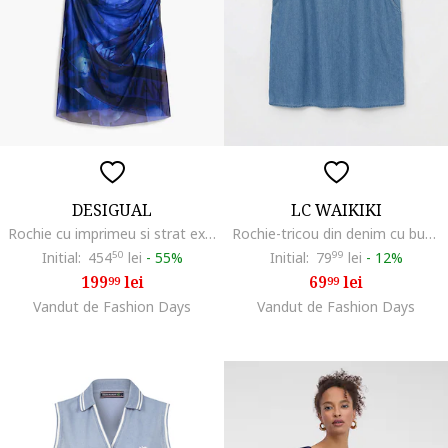
DESIGUAL
LC WAIKIKI
Rochie cu imprimeu si strat exterior din plasa, Alb/Albastru
Rochie-tricou din denim cu buzunare laterale, Albastru prafuit
Initial:
454
50
lei
-
55%
Initial:
79
99
lei
-
12%
199
lei
69
lei
99
99
Vandut de Fashion Days
Vandut de Fashion Days