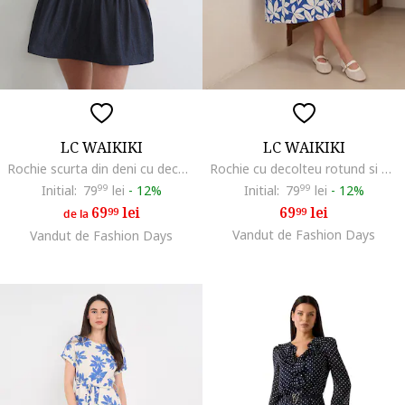
LC WAIKIKI
LC WAIKIKI
Rochie scurta din deni cu decolteu patrat, Albastru ultramarin
Rochie cu decolteu rotund si model floral, Alb/Albastru
Initial:
79
99
lei
-
12%
Initial:
79
99
lei
-
12%
69
lei
69
lei
99
99
de la
Vandut de Fashion Days
Vandut de Fashion Days