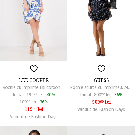
LEE COOPER
GUESS
Rochie cu imprimeu si cordon in talie, Albastru pastel/Alb murdar
Rochie scurta cu imprimeu, Albastru ultramarin
Initial:
199
99
lei
-
40%
Initial:
800
99
lei
-
36%
509
lei
189
lei
-
36%
99
99
119
lei
99
Vandut de Fashion Days
Vandut de Fashion Days