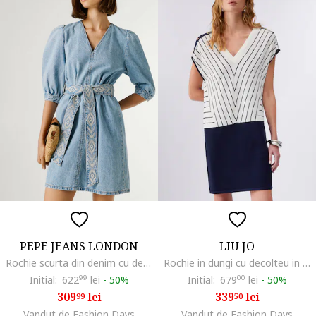
PEPE JEANS LONDON
LIU JO
Rochie scurta din denim cu decolteu in V, Bej/Albastru deschis melange
Rochie in dungi cu decolteu in V, Albastru
Initial:
622
99
lei
-
50%
Initial:
679
00
lei
-
50%
309
lei
339
lei
99
50
Vandut de Fashion Days
Vandut de Fashion Days