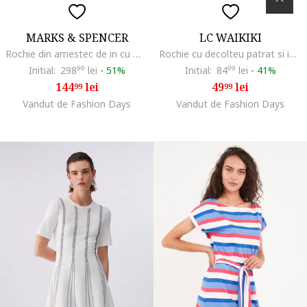
MARKS & SPENCER
LC WAIKIKI
Rochie din amestec de in cu maneci lungi, Albastru inchis melange
Rochie cu decolteu patrat si imprimeu floral, Alb/Albastru
Initial:
298
99
lei
-
51%
Initial:
84
99
lei
-
41%
144
lei
49
lei
99
99
Vandut de Fashion Days
Vandut de Fashion Days