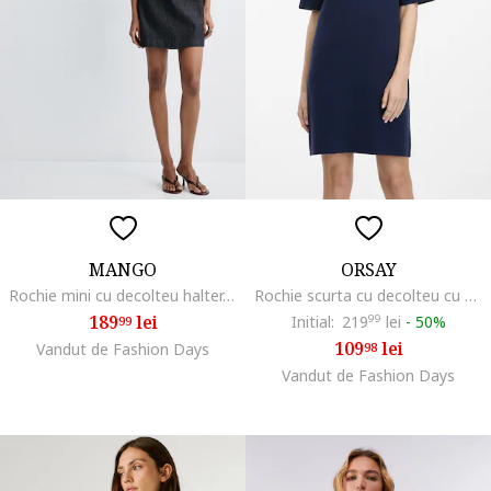
MANGO
ORSAY
Rochie mini cu decolteu halter, Albastru ultramarin
Rochie scurta cu decolteu cu strasuri, Bleumarin
189
lei
Initial:
219
99
lei
-
50%
99
109
lei
Vandut de Fashion Days
98
Vandut de Fashion Days