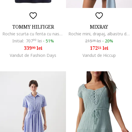
TOMMY HILFIGER
MIXRAY
Rochie scurta cu fenta cu nasturi, Albastru ultramarin
Rochie mini, drapaj, albastru deschis, poliester
Initial:
707
99
lei
-
51%
215
lei
-
20%
28
339
lei
172
lei
99
21
Vandut de Fashion Days
Vandut de Hiccup