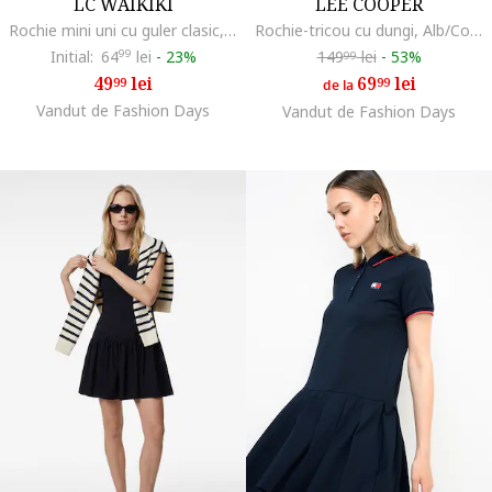
LC WAIKIKI
LEE COOPER
Rochie mini uni cu guler clasic, Albastru inchis
Rochie-tricou cu dungi, Alb/Coral/Bleumarin
Initial:
64
99
lei
-
23%
149
lei
-
53%
99
49
lei
69
lei
99
99
de la
Vandut de Fashion Days
Vandut de Fashion Days