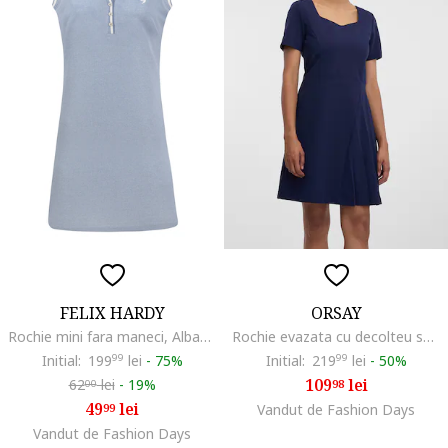
FELIX HARDY
ORSAY
Rochie mini fara maneci, Albastru prafuit
Rochie evazata cu decolteu sweetheart, Bleumarin
Initial:
199
99
lei
-
75%
Initial:
219
99
lei
-
50%
109
lei
62
lei
-
19%
98
00
49
lei
99
Vandut de Fashion Days
Vandut de Fashion Days