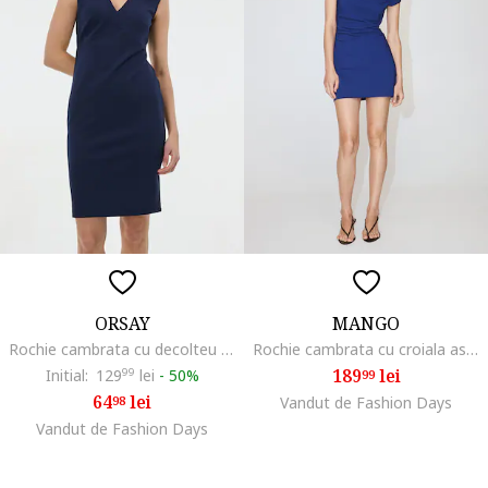
ORSAY
MANGO
Rochie cambrata cu decolteu in V, Bleumarin
Rochie cambrata cu croiala asimetrica, Albastru inchis
189
lei
Initial:
129
99
lei
-
50%
99
64
lei
98
Vandut de Fashion Days
Vandut de Fashion Days