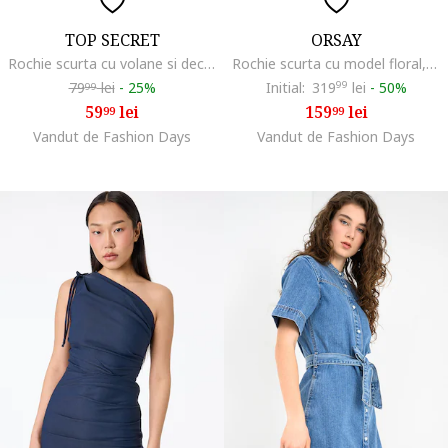
TOP SECRET
ORSAY
Rochie scurta cu volane si decolteu in V, Albastru teal
Rochie scurta cu model floral, Albastru deschis
79
lei
-
25%
Initial:
319
99
lei
-
50%
99
59
lei
159
lei
99
99
Vandut de Fashion Days
Vandut de Fashion Days