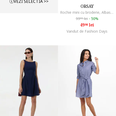
VEZI SELECTIA >>
ORSAY
Rochie mini cu broderie, Albastru pastel
99
lei
-
50%
99
49
lei
98
Vandut de Fashion Days