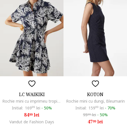
LC WAIKIKI
KOTON
Rochie mini cu imprimeu tropical, Alb/Albastru ultramarin
Rochie mini cu dungi, Bleumarin
Initial:
169
99
lei
-
50%
Initial:
159
99
lei
-
70%
84
lei
95
lei
-
50%
99
99
47
lei
Vandut de Fashion Days
99