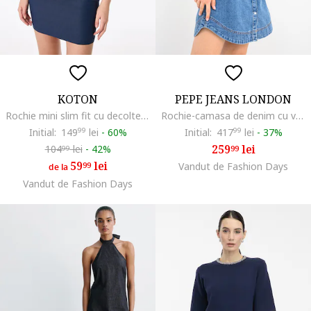
KOTON
PEPE JEANS LONDON
Rochie mini slim fit cu decolteu pe un umar, detaliu drapat si funda, Albastru petrol
Rochie-camasa de denim cu vesta Victoria, Albastru
Initial:
149
99
lei
-
60%
Initial:
417
99
lei
-
37%
259
lei
104
lei
-
42%
99
99
59
lei
99
Vandut de Fashion Days
de la
Vandut de Fashion Days