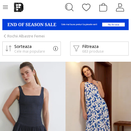
Rochii Albastre Femei
Sorteaza
Filtreaza
Cele mai populare
683 produse