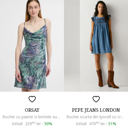
ORSAY
PEPE JEANS LONDON
Rochie cu paiete si bretele subtiri, Verde/Bleumarin
Rochie scurta din lyocell cu croiala lejera si detalii brodate, Albastru inchis
Initial:
259
99
lei
-
50%
Initial:
470
99
lei
-
51%