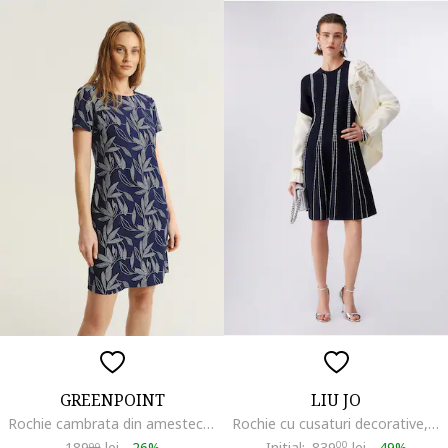
GREENPOINT
LIU JO
Rochie cambrata din amestec de in, Alb/Albastru ultramarin
Rochie cu cusaturi decorative, Albastru
189
lei
-
26%
Initial:
839
00
lei
-
49%
99