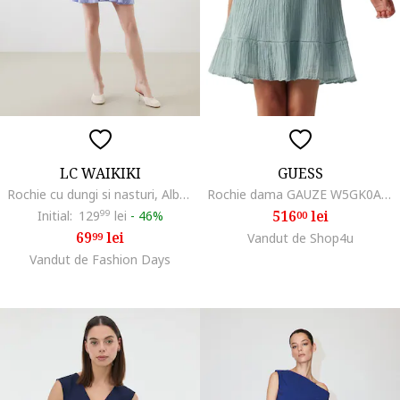
LC WAIKIKI
GUESS
Rochie cu dungi si nasturi, Albastru pastel
Rochie dama GAUZE W5GK0A, Albastru deschis
516
lei
Initial:
129
99
lei
-
46%
00
69
lei
99
Vandut de Shop4u
Vandut de Fashion Days