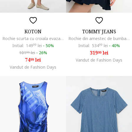
KOTON
TOMMY JEANS
Rochie scurta cu croiala evazata, Albastru ultramarin
Rochie din amestec de bumbac cu guler polo, Albastru ultramarin
Initial:
149
99
lei
-
50%
Initial:
534
99
lei
-
40%
319
lei
101
lei
-
26%
99
99
74
lei
99
Vandut de Fashion Days
Vandut de Fashion Days