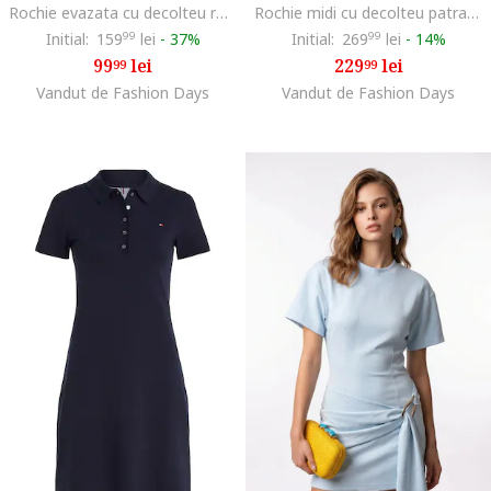
Rochie evazata cu decolteu rotund, Bleumarin
Rochie midi cu decolteu patrat, Albastru ultramarin
Initial:
159
99
lei
-
37%
Initial:
269
99
lei
-
14%
99
lei
229
lei
99
99
Vandut de Fashion Days
Vandut de Fashion Days