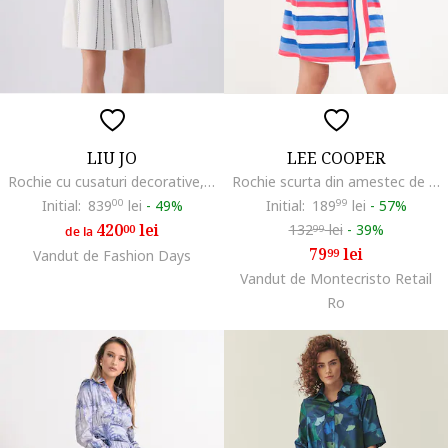
LIU JO
LEE COOPER
Rochie cu cusaturi decorative, Alb/Albastru
Rochie scurta din amestec de bumbac in dungi cu un cordon, Rosu/Albastru
Initial:
839
00
lei
-
49%
Initial:
189
99
lei
-
57%
420
lei
132
lei
-
39%
00
99
de la
79
lei
99
Vandut de Fashion Days
Vandut de Montecristo Retail
Ro