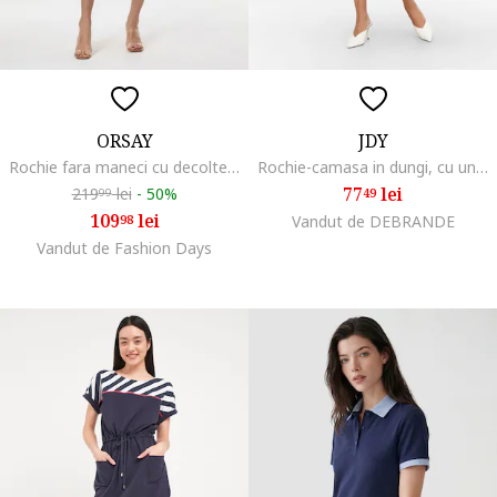
ORSAY
JDY
Rochie fara maneci cu decolteu barcuta, Albastru ultramarin
Rochie-camasa in dungi, cu un cordon, Alb/Albastru inchis
77
lei
219
lei
-
50%
49
99
109
lei
98
Vandut de DEBRANDE
Vandut de Fashion Days