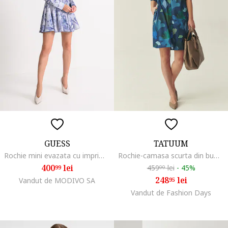
GUESS
TATUUM
Rochie mini evazata cu imprimeu, Gri deschis/Albastru prafuit
Rochie-camasa scurta din bumbac, Verde padure/Albastru royal/Bleumarin
400
lei
459
lei
-
45%
99
00
248
lei
Vandut de MODIVO SA
95
Vandut de Fashion Days