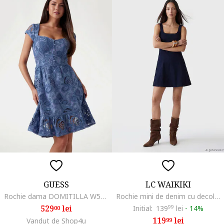
GUESS
LC WAIKIKI
Rochie dama DOMITILLA W5GK50, Albastru
Rochie mini de denim cu decolteu patrat, Albastru ultramarin
529
lei
Initial:
139
99
lei
-
14%
00
119
lei
Vandut de Shop4u
99