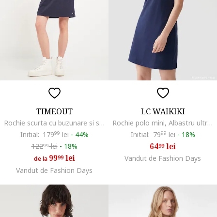
TIMEOUT
LC WAIKIKI
Rochie scurta cu buzunare si snur de ajustare in talie, Albastru ultramarin
Rochie polo mini, Albastru ultramarin
Initial:
179
99
lei
-
44%
Initial:
79
99
lei
-
18%
64
lei
122
lei
-
18%
99
99
99
lei
99
Vandut de Fashion Days
de la
Vandut de Fashion Days