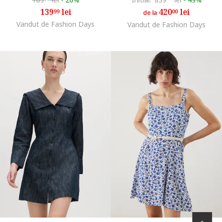
139
lei
420
lei
99
00
de la
Vandut de Fashion Days
Vandut de Fashion Days