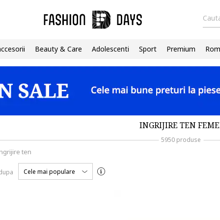
Cauta
accesorii
Beauty & Care
Adolescenti
Sport
Premium
Roma
INGRIJIRE TEN FEME
5950 produse
ngrijire ten
Cele mai populare
 dupa