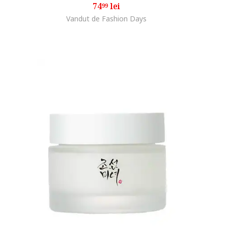
74
lei
99
Vandut de Fashion Days