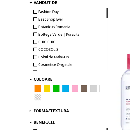
VANDUT DE
ALPB
Alpha-H
Fashion Days
Alpina
Best Shop Ever
Altruist
Botanicus Romania
Antipodes
Bottega Verde | Puravita
ANUA
CHIC CHIC
Apidava Cosmetic Line
COCOSOLIS
Apis
Coltul de Make-Up
Apis Natural Cosmetics
Cosmetice Originale
Apivita
Cupio
APLB
CULOARE
HIRIS
Apotcare
Kavalente
APRILSKIN
La Rose
Argital
Makeup Shop
ASLAVital
MOMIROV E COMMERCE
FORMA/TEXTURA
Atopalm
Qudo Korean Beauty Care
BENEFICII
AVEA
RebelBeauty