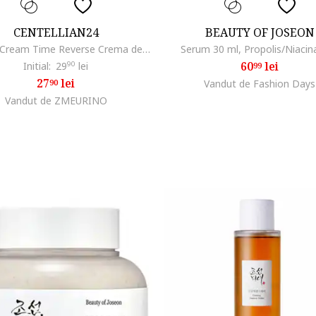
CENTELLIAN24
BEAUTY OF JOSEON
Madeca Cream Time Reverse Crema de fata 15 ml
Serum 30 ml, Propolis/Niaci
60
lei
Initial:
29
90
lei
99
27
lei
90
Vandut de Fashion Days
Vandut de ZMEURINO