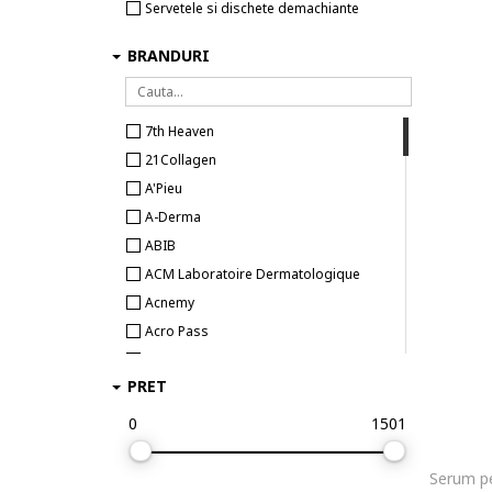
Servetele si dischete demachiante
BRANDURI
7th Heaven
21Collagen
A'Pieu
A-Derma
ABIB
ACM Laboratoire Dermatologique
Acnemy
Acro Pass
Acropass
PRET
AFTERSPA
ALLIES OF SKIN
0
1501
Allverne
Allvernum