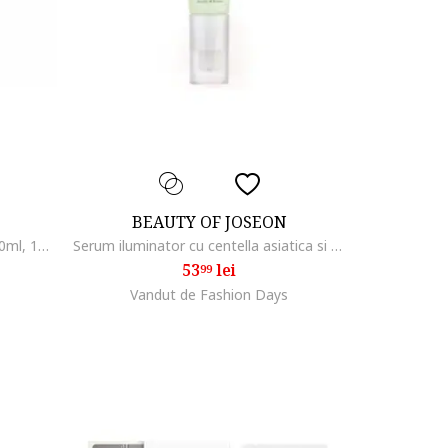
BEAUTY OF JOSEON
Esenta hidratanta cu ginseng, 150ml, 150 ml
Serum iluminator cu centella asiatica si vitamina C, 30 ml
53
lei
99
Vandut de Fashion Days