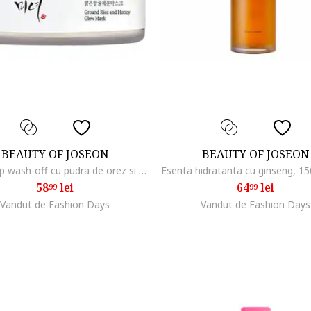
BEAUTY OF JOSEON
BEAUTY OF JOSEON
Masca tip wash-off cu pudra de orez si 5% miere, 150 ml
58
lei
64
lei
99
99
Vandut de Fashion Days
Vandut de Fashion Days