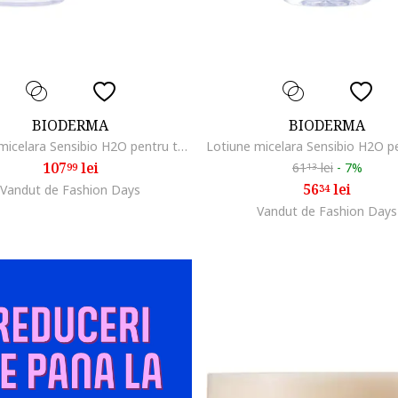
BIODERMA
BIODERMA
Lotiune micelara Sensibio H2O pentru ten sensibil., 850 ml
107
lei
61
lei
-
7%
99
13
56
lei
Vandut de Fashion Days
34
Vandut de Fashion Days