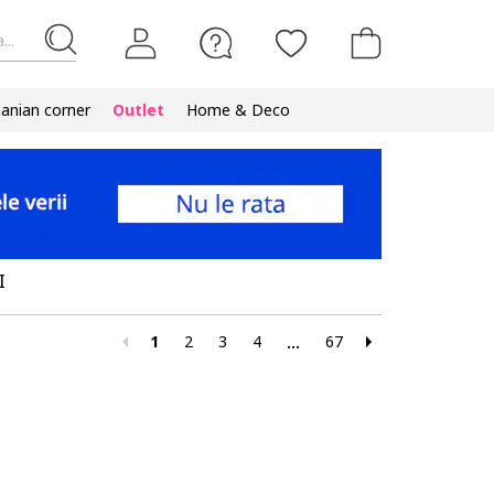
...
nian corner
Outlet
Home & Deco
I
1
2
3
4
67
...