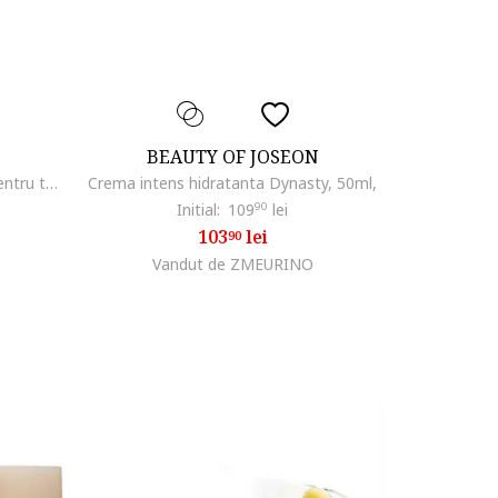
BEAUTY OF JOSEON
Lotiune micelara Sensibio H2O pentru ten sensibil., 500 ml
Crema intens hidratanta Dynasty, 50ml,
Initial:
109
90
lei
103
lei
90
Vandut de ZMEURINO