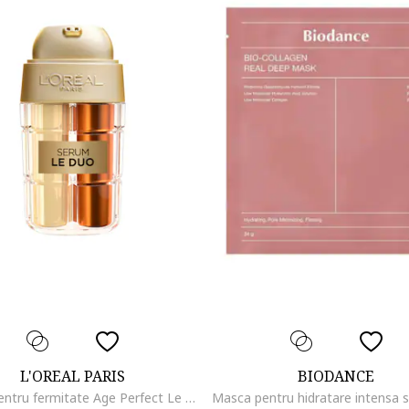
L'OREAL PARIS
BIODANCE
Serum pentru fermitate Age Perfect Le Duo, contine Peptide de Micro-Colagen, 2 serumuri in 1, 15 ml