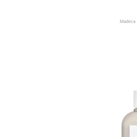
Anti roseata
Cos de Baha
Antiacneic
Cosheal
Anti-imbatranire
COSRX
Anti-Aging
Coxir
Actiune anti-imbatranire
Cupio
Anti-cearcane
d'Alba
Anti Imperfectiuni
Dear Klairs
Anti-imperfectiuni
Dear Sister
Anti-imperfectiuni severe
Dear, Klairs
Antiinflamator
Delarom
Anti-iritant
Delete Makeup
Anti-iritare
Dermedic
Anti-iritatii
Dermika
Anti-mancarime
DEROL
Anti-oboseala
Dewytree
Anti-pigmentare
Diadermine
Anti-poluare
DIBI Milano
Anti-pori dilatati