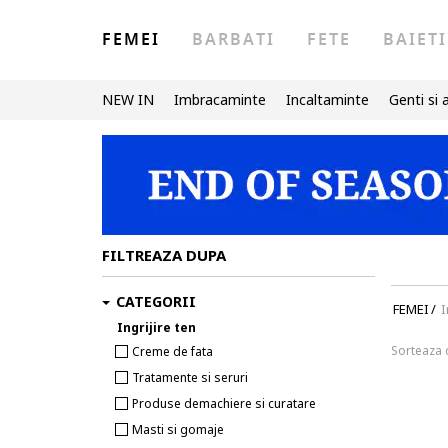
FEMEI
BARBATI
FETE
BAIETI
NEW IN
Imbracaminte
Incaltaminte
Genti si 
FILTREAZA DUPA
CATEGORII
FEMEI
/
I
Ingrijire ten
Sorteaza
Creme de fata
Tratamente si seruri
Produse demachiere si curatare
Masti si gomaje