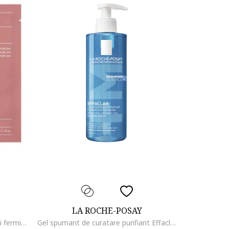
LA ROCHE-POSAY
Masca pentru hidratare intensa si fermitate BIO-COLLAGEN, 34 g
Gel spumant de curatare purifiant Effaclar +M pentru piele grasa cu tendinta acneica, anti-imprefectiuni, 400 ml