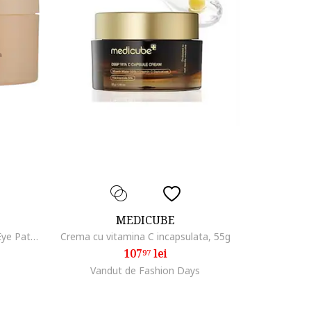
MEDICUBE
Benzi pentru ochi, Revive Under Eye Patch Ginseng + Retinal, 60 buc
Crema cu vitamina C incapsulata, 55g
107
lei
97
Vandut de Fashion Days