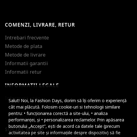
COMENZI, LIVRARE, RETUR
Intrebari frecvente
Metode de plata
Metode de livrare
Informatii garantii
Informatii retur
INFORMATII LEGALE
Mareste dimensiunea
Informatii utile
Salut! Noi, la Fashion Days, dorim să îți oferim o experiență
Micsoreaza dimensiu
cât mai plăcută. Folosim cookie-uri si tehnologii similare
pentru: • funcționarea corectă a site-ului, • analiza
Mareste spatierea tex
performanței, și • personalizarea reclamelor. Prin apăsarea
butonului „Accept”, ești de acord ca datele tale (precum
SOCIAL MEDIA
Micsoreaza spatierea
activitatea pe site și informațiile despre dispozitiv) să fie