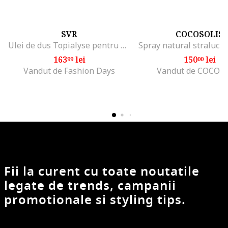
SVR
COCOSOLIS
Ulei de dus Topialyse pentru piele foarte uscata cu tendinta atopica, 2000 ml
163
lei
150
lei
99
00
Vandut de Fashion Days
Vandut de COCOS
Fii la curent cu toate noutatile
legate de trends, campanii
promotionale si styling tips.