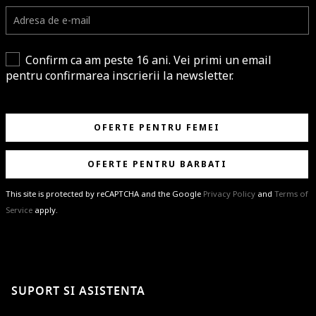
Confirm ca am peste 16 ani. Vei primi un email
pentru confirmarea inscrierii la newsletter.
OFERTE PENTRU FEMEI
OFERTE PENTRU BARBATI
This site is protected by reCAPTCHA and the Google
Privacy Policy
and
Terms of
Service
apply.
BRAVO!
Te-ai abonat cu succes la newsletter folosind adresa de e-mail
%email%
.
Ti-am pregatit noutati despre brandurile noastre, selectii exclusive si
SUPORT SI ASISTENTA
ultimele tendinte in moda!