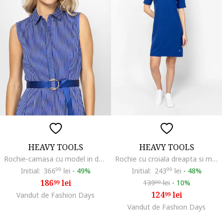
HEAVY TOOLS
HEAVY TOOLS
Rochie-camasa cu model in dungi si curea in talie Virag, Albastru pastel
Rochie cu croiala dreapta si model uni Velje, Albastru royal
Initial:
366
99
lei
-
49%
Initial:
243
99
lei
-
48%
186
lei
139
lei
-
10%
99
99
124
lei
Vandut de Fashion Days
99
Vandut de Fashion Days