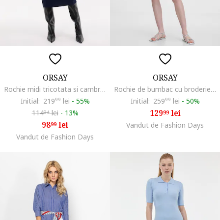
ORSAY
ORSAY
Rochie midi tricotata si cambrata, Albastru ultramarin
Rochie de bumbac cu broderie Sangallo, Alb/Albastru
Initial:
219
99
lei
-
55%
Initial:
259
99
lei
-
50%
129
lei
114
lei
-
13%
99
94
98
lei
99
Vandut de Fashion Days
Vandut de Fashion Days