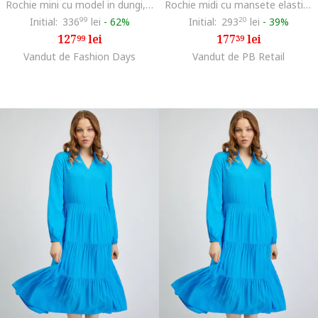
Rochie mini cu model in dungi, Maro nisip/Bleumarin
Rochie midi cu mansete elastice,
Initial:
336
99
lei
-
62%
Initial:
293
20
lei
-
39%
127
lei
177
lei
99
39
Vandut de Fashion Days
Vandut de PB Retail