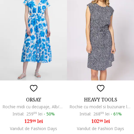
ORSAY
HEAVY TOOLS
Rochie midi cu decupaje, Alb/Albastru royal
Rochie cu model si buzunare laterale Vafudis
Initial:
259
99
lei
-
50%
Initial:
268
99
lei
-
61%
129
lei
102
lei
99
99
Vandut de Fashion Days
Vandut de Fashion Days