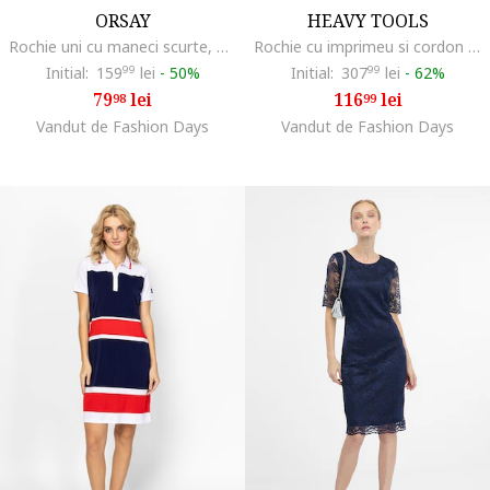
ORSAY
HEAVY TOOLS
Rochie uni cu maneci scurte, Bleumarin
Rochie cu imprimeu si cordon in talie, Alb/Coral/Bleumarin
Initial:
159
99
lei
-
50%
Initial:
307
99
lei
-
62%
79
lei
116
lei
98
99
Vandut de Fashion Days
Vandut de Fashion Days