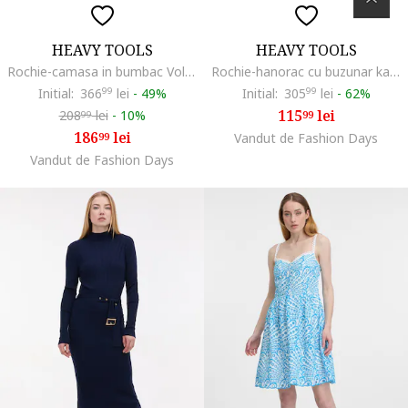
HEAVY TOOLS
HEAVY TOOLS
Rochie-camasa in bumbac Volanka, Albastru prafuit
Rochie-hanorac cu buzunar kangaroo Virgi, Bleumarin
Initial:
366
99
lei
-
49%
Initial:
305
99
lei
-
62%
115
lei
208
lei
-
10%
99
99
186
lei
99
Vandut de Fashion Days
Vandut de Fashion Days