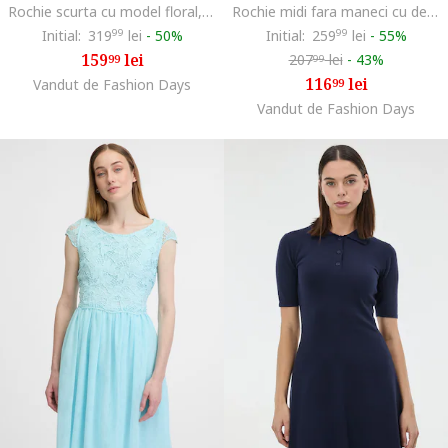
Rochie scurta cu model floral, Albastru deschis
Rochie midi fara maneci cu detaliu drapat, Albastru ultramarin
Initial:
319
99
lei
-
50%
Initial:
259
99
lei
-
55%
159
lei
207
lei
-
43%
99
99
116
lei
Vandut de Fashion Days
99
Vandut de Fashion Days