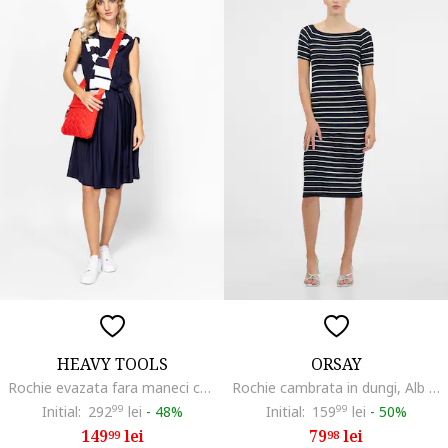
HEAVY TOOLS
ORSAY
Rochie evazata fara maneci cu cordon in talie Verti, Bleumarin
Rochie cambrata in dungi, Alb optic/Bleumarin
Initial:
292
99
lei
-
48%
Initial:
159
99
lei
-
50%
149
lei
79
lei
99
98