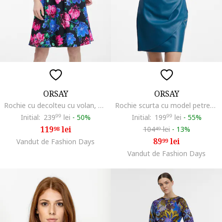
ORSAY
ORSAY
Rochie cu decolteu cu volan, Albastru royal/Roz
Rochie scurta cu model petrecut si decolteu in V, Albastru inchis
Initial:
239
99
lei
-
50%
Initial:
199
99
lei
-
55%
119
lei
104
lei
-
13%
98
49
89
lei
Vandut de Fashion Days
99
Vandut de Fashion Days