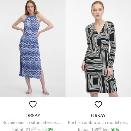
ORSAY
ORSAY
Rochie midi cu situri laterale, Alb/Albastru
Rochie cambrata cu model geometric, Alb/Albastru ultramarin
Initial:
219
99
lei
-
50%
Initial:
159
99
lei
-
50%