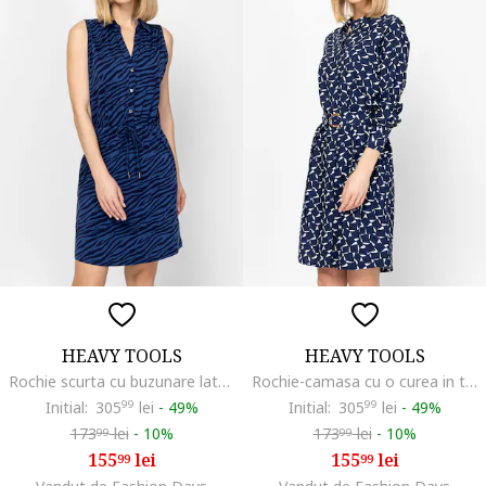
HEAVY TOOLS
HEAVY TOOLS
Rochie scurta cu buzunare laterale Volissa, Albastru
Rochie-camasa cu o curea in talie Varonna, Bleumarin
Initial:
305
99
lei
-
49%
Initial:
305
99
lei
-
49%
173
lei
-
10%
173
lei
-
10%
99
99
155
lei
155
lei
99
99