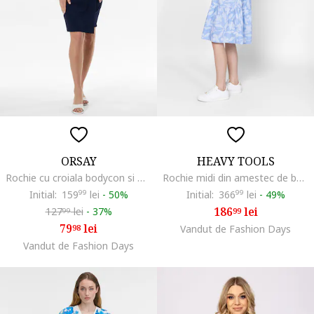
ORSAY
HEAVY TOOLS
Rochie cu croiala bodycon si model petrecut, Bleumarin
Rochie midi din amestec de bumbac cu buzunare laterale Vomara, Alb/Albastru deschis
Initial:
159
99
lei
-
50%
Initial:
366
99
lei
-
49%
186
lei
127
lei
-
37%
99
99
79
lei
98
Vandut de Fashion Days
Vandut de Fashion Days