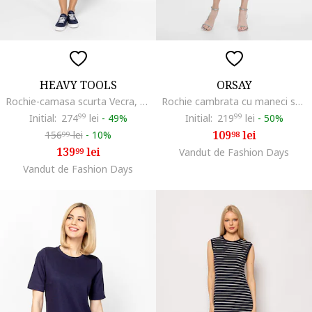
HEAVY TOOLS
ORSAY
Rochie-camasa scurta Vecra, Alb/Rosu vermillion/Bleumarin
Rochie cambrata cu maneci scurte, Bleumarin
Initial:
274
99
lei
-
49%
Initial:
219
99
lei
-
50%
109
lei
156
lei
-
10%
98
99
139
lei
99
Vandut de Fashion Days
Vandut de Fashion Days