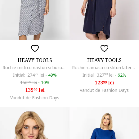
HEAVY TOOLS
HEAVY TOOLS
Rochie midi cu nasturi si buzunare Vaelina, Alb murdar/Albastru deschis
Rochie-camasa cu slituri laterale Villach, Bleumarin
Initial:
274
99
lei
-
49%
Initial:
327
99
lei
-
62%
123
lei
156
lei
-
10%
99
99
139
lei
99
Vandut de Fashion Days
Vandut de Fashion Days