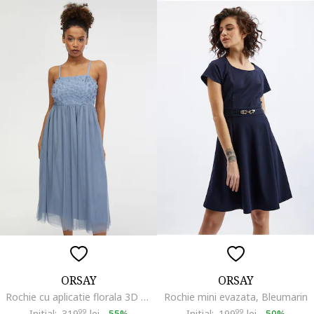
ORSAY
ORSAY
Rochie cu aplicatie florala 3D Empire, Albastru prafuit
Rochie mini evazata, Bleumarin
Initial:
319
99
lei
-
55%
Initial:
199
99
lei
-
50%