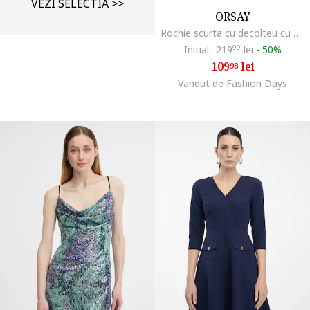
VEZI SELECTIA >>
ORSAY
Rochie scurta cu decolteu cu strasuri, Bleumarin
Initial:
219
99
lei
-
50%
109
lei
98
Vandut de Fashion Days