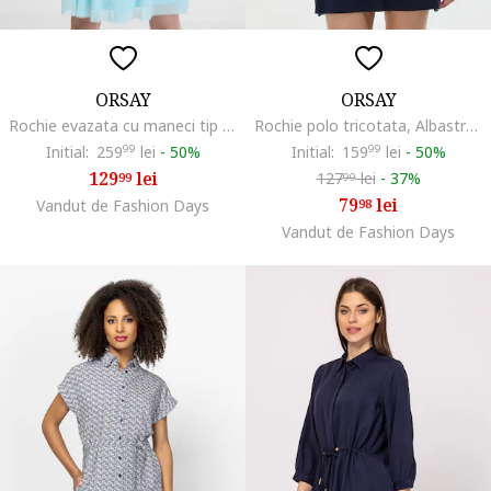
ORSAY
ORSAY
Rochie evazata cu maneci tip aripioara, Albastru aquamarin
Rochie polo tricotata, Albastru ultramarin
Initial:
259
99
lei
-
50%
Initial:
159
99
lei
-
50%
129
lei
127
lei
-
37%
99
99
79
lei
Vandut de Fashion Days
98
Vandut de Fashion Days