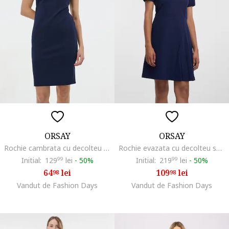
ORSAY
ORSAY
Rochie cambrata cu decolteu in V, Bleumarin
Rochie evazata cu decolteu sweetheart, Bleumarin
Initial:
129
99
lei
-
50%
Initial:
219
99
lei
-
50%
64
lei
109
lei
98
98
Vandut de Fashion Days
Vandut de Fashion Days