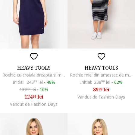
HEAVY TOOLS
HEAVY TOOLS
Rochie cu croiala dreapta si model uni Velje, Bleumarin
Rochie midi din amestec de modal cu model in dungi Vivero, Alb/Bleumarin
Initial:
243
99
lei
-
48%
Initial:
238
99
lei
-
62%
89
lei
139
lei
-
10%
99
99
124
lei
99
Vandut de Fashion Days
Vandut de Fashion Days