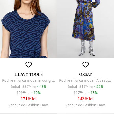
HEAVY TOOLS
ORSAY
Rochie midi cu model in dungi Vion, Albastru
Rochie midi cu model, Albastru royal
Initial:
335
99
lei
-
48%
Initial:
319
99
lei
-
55%
191
lei
-
10%
167
lei
-
13%
99
19
171
lei
143
lei
99
99
Vandut de Fashion Days
Vandut de Fashion Days