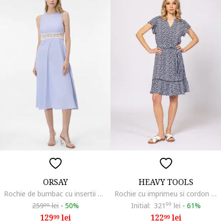
ORSAY
HEAVY TOOLS
Rochie de bumbac cu insertii de dantela, Alb/Albastru azur
Rochie cu imprimeu si cordon in talie, Alb optic/Bleumarin
259
lei
-
50%
Initial:
321
99
lei
-
61%
99
129
lei
122
lei
99
99