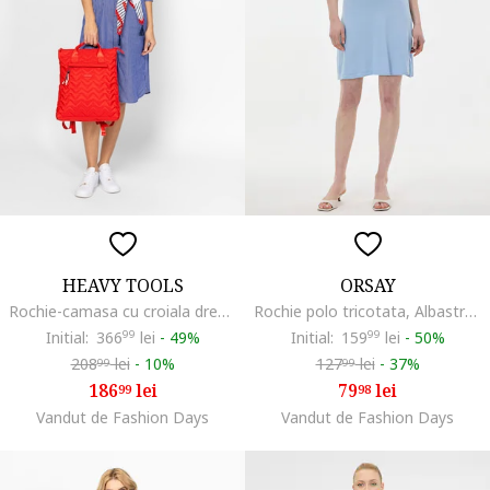
HEAVY TOOLS
ORSAY
Rochie-camasa cu croiala dreapta si maneci 3/4 Voliek, Albastru pastel
Rochie polo tricotata, Albastru pastel
Initial:
366
99
lei
-
49%
Initial:
159
99
lei
-
50%
208
lei
-
10%
127
lei
-
37%
99
99
186
lei
79
lei
99
98
Vandut de Fashion Days
Vandut de Fashion Days