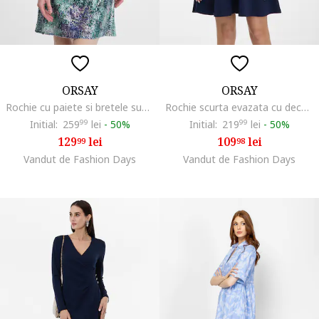
ORSAY
ORSAY
Rochie cu paiete si bretele subtiri, Verde/Bleumarin
Rochie scurta evazata cu decolteu in V, Bleumarin
Initial:
259
99
lei
-
50%
Initial:
219
99
lei
-
50%
129
lei
109
lei
99
98
Vandut de Fashion Days
Vandut de Fashion Days