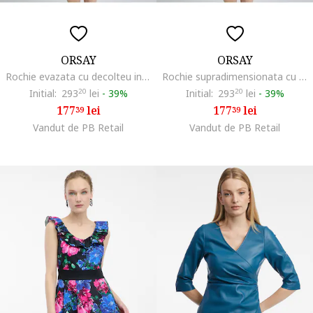
ORSAY
ORSAY
Rochie evazata cu decolteu in V,
Rochie supradimensionata cu decolteu in V si maneci lungi,
Initial:
293
20
lei
-
39%
Initial:
293
20
lei
-
39%
177
lei
177
lei
39
39
Vandut de PB Retail
Vandut de PB Retail