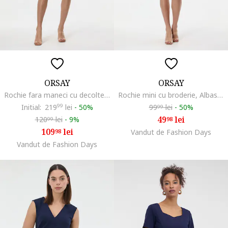
ORSAY
ORSAY
Rochie fara maneci cu decolteu barcuta, Albastru ultramarin
Rochie mini cu broderie, Albastru pastel
Initial:
219
99
lei
-
50%
99
lei
-
50%
99
49
lei
120
lei
-
9%
98
99
109
lei
98
Vandut de Fashion Days
Vandut de Fashion Days