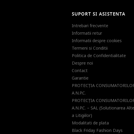
SUPORT SI ASISTENTA
Intrebari frecvente
Informatii retur
Informatii despre cookies
Termeni si Conditii
Politica de Confidentialitate
Despre noi
Contact
Garantie
PROTECŢIA CONSUMATORILOR
A.N.P.C.
PROTECŢIA CONSUMATORILOR
A.N.P.C. – SAL (Solutionarea Alt
a Litigiilor)
Modalitati de plata
Black Friday Fashion Days