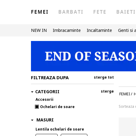
FEMEI
BARBATI
FETE
BAIETI
NEW IN
Imbracaminte
Incaltaminte
Genti si 
FILTREAZA DUPA
sterge tot
CATEGORII
sterge
FEMEI
/
Accesorii
Sorteaza
Ochelari de soare
MASURI
Lentila ochelari de soare