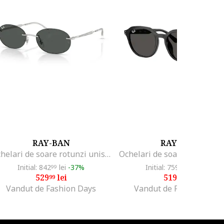
RAY-BAN
RAY-BAN
Ochelari de soare rotunzi unisex cu rama metalica, Argintiu
Initial: 842
lei
-37%
Initial: 759
lei
-31%
99
99
529
lei
519
lei
99
99
Vandut de Fashion Days
Vandut de Fashion Days