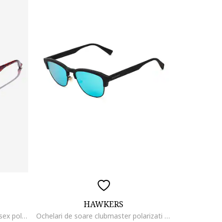
HAWKERS
Ochelari de soare clubmaster unisex polarizati
Ochelari de soare clubmaster polarizati New Classic