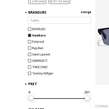
S (<50 mm)
M (51-53 mm)
BRANDURI
sterge
EFAYN.RO
Hawkers
Polaroid
Ray-Ban
Saint Laurent
SERENGETI
THEICONIC
Tommy Hilfiger
PRET
0
201