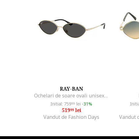
RAY-BAN
Ochelari de soare ovali unisex Kai, Auriu/Negru
Initial: 759
lei
-31%
Initi
99
519
lei
99
Vandut de Fashion Days
Vandut 