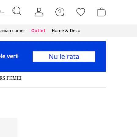
...
nian corner
Outlet
Home & Deco
RS FEMEI