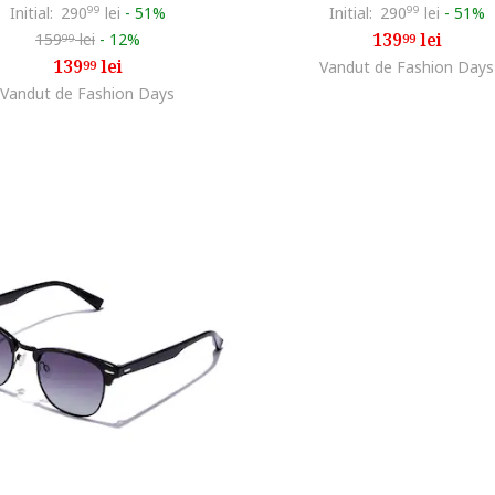
Initial:
290
99
lei
-
51%
Initial:
290
99
lei
-
51%
139
lei
159
lei
-
12%
99
99
139
lei
99
Vandut de Fashion Days
Vandut de Fashion Days