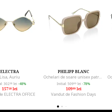
ELECTRA
PHILIPP BLANC
Lisa, Auriu
Ochelari de soare unisex patrati polarizati Armada, Auriu/Bej
al: 302
lei
-48%
Initial: 509
lei
-78%
38
99
157
lei
109
lei
18
99
de ELECTRA OFFICE
Vandut de Fashion Days