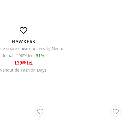
HAWKERS
 de soare unisex polarizati, Negru
Initial:
290
99
lei
-
51%
139
lei
99
Vandut de Fashion Days