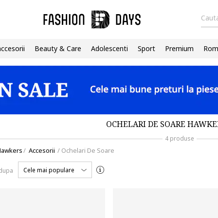
Cauta
accesorii
Beauty & Care
Adolescenti
Sport
Premium
Roma
OCHELARI DE SOARE HAWKE
4 produse
Hawkers
/
Accesorii
/
Ochelari De Soare
Cele mai populare
 dupa