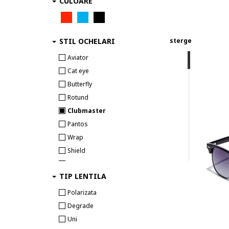
CULOARE
STIL OCHELARI
sterge
Aviator
Cat eye
Butterfly
Rotund
Clubmaster
Pantos
Wrap
Shield
Patrat
TIP LENTILA
Wayfarer
Oval
Polarizata
Dreptunghiular
Degrade
Uni