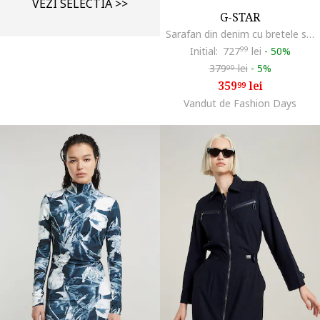
VEZI SELECTIA >>
G-STAR
Sarafan din denim cu bretele subtiri, Albastru deschis
Initial:
727
99
lei
-
50%
379
lei
-
5%
99
359
lei
99
Vandut de Fashion Days