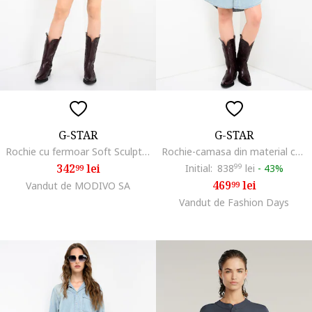
G-STAR
G-STAR
Rochie cu fermoar Soft Sculpt, Bleumarin
Rochie-camasa din material chambray cu o curea in talie, Albastru deschis
342
lei
Initial:
838
99
lei
-
43%
99
469
lei
Vandut de MODIVO SA
99
Vandut de Fashion Days