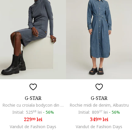
G-STAR
G-STAR
Rochie cu croiala bodycon din amestec de bumbac organic, Albastru prafuit
Rochie midi de denim, Albastru
Initial:
525
68
lei
-
56%
Initial:
809
37
lei
-
56%
229
lei
349
lei
99
99
Vandut de Fashion Days
Vandut de Fashion Days