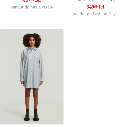
349
lei
Vandut de MODIVO SA
99
Vandut de Fashion Days