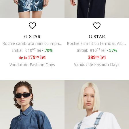
G-STAR
G-STAR
Rochie cambrata mini cu imprimeu si guler inalt, Alb/Albastru petrol
Rochie slim fit cu fermoar, Albastru ultramarin
Initial:
610
07
lei
-
70%
Initial:
910
03
lei
-
57%
179
lei
389
lei
99
99
de la
Vandut de Fashion Days
Vandut de Fashion Days