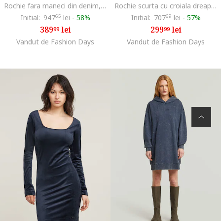
Rochie fara maneci din denim, Albastru inchis
Rochie scurta cu croiala dreapta, Albastru ultramarin
Initial:
947
65
lei
-
58%
Initial:
707
69
lei
-
57%
389
lei
299
lei
99
99
Vandut de Fashion Days
Vandut de Fashion Days