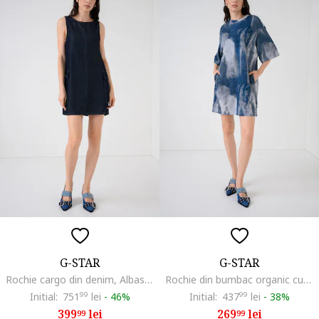
G-STAR
G-STAR
Rochie cargo din denim, Albastru ultramarin
Rochie din bumbac organic cu model tie-dye, Albastru oceanic/Bleumarin
Initial:
751
99
lei
-
46%
Initial:
437
99
lei
-
38%
399
lei
269
lei
99
99