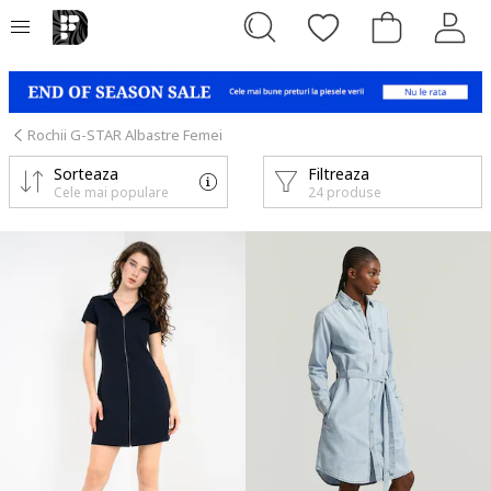
Rochii G-STAR Albastre Femei
Sorteaza
Filtreaza
Cele mai populare
24 produse