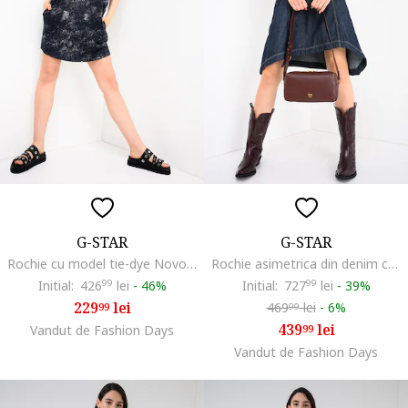
G-STAR
G-STAR
Rochie cu model tie-dye Novo, Alb fildes/Bleumarin
Rochie asimetrica din denim cu buzunare, Bleumarin
Initial:
426
99
lei
-
46%
Initial:
727
99
lei
-
39%
229
lei
469
lei
-
6%
99
99
439
lei
Vandut de Fashion Days
99
Vandut de Fashion Days