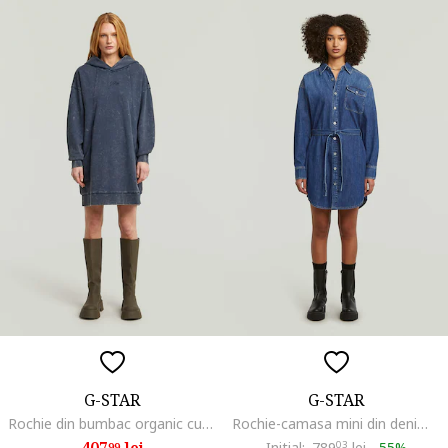
G-STAR
G-STAR
Rochie din bumbac organic cu gluga, Albastru inchis
Rochie-camasa mini din denim cu cordon in talie, Albastru inchis
407
lei
Initial:
789
03
lei
-
55%
99