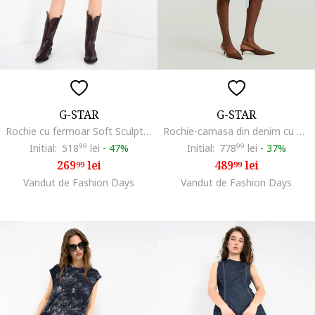
G-STAR
G-STAR
Rochie cu fermoar Soft Sculpt, Bleumarin
Rochie-camasa din denim cu buzunare, Albastru glaciar
Initial:
518
99
lei
-
47%
Initial:
778
99
lei
-
37%
269
lei
489
lei
99
99
Vandut de Fashion Days
Vandut de Fashion Days