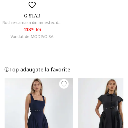
G-STAR
Rochie-camasa din amestec de bumbac organic, Albastru prafuit
438
lei
99
Vandut de MODIVO SA
Top adaugate la favorite