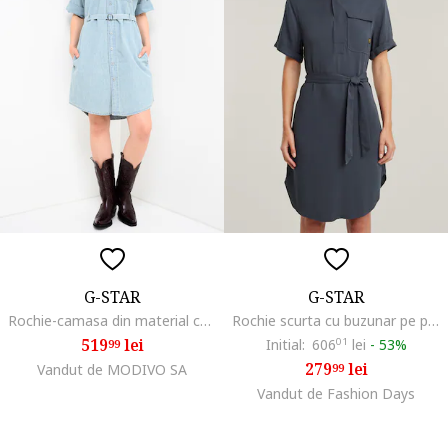
G-STAR
G-STAR
Rochie-camasa din material chambray cu o curea in talie, Albastru deschis
Rochie scurta cu buzunar pe piept, Albastru petrol
519
lei
Initial:
606
01
lei
-
53%
99
279
lei
Vandut de MODIVO SA
99
Vandut de Fashion Days