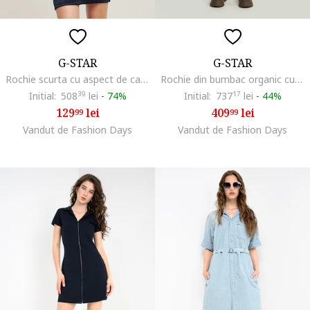
G-STAR
G-STAR
Rochie scurta cu aspect de catifea, Bleumarin
Rochie din bumbac organic cu gluga, Albastru inchis
Initial:
508
39
lei
-
74%
Initial:
737
17
lei
-
44%
129
lei
409
lei
99
99
Vandut de Fashion Days
Vandut de Fashion Days