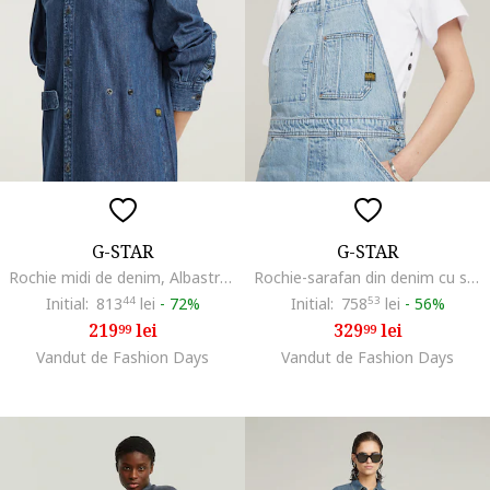
G-STAR
G-STAR
Rochie midi de denim, Albastru inchis
Rochie-sarafan din denim cu slit frontal, Albastru deschis melange
Initial:
813
44
lei
-
72%
Initial:
758
53
lei
-
56%
219
lei
329
lei
99
99
Vandut de Fashion Days
Vandut de Fashion Days