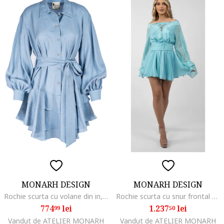
MONARH DESIGN
MONARH DESIGN
Rochie scurta cu volane din in, Albastru
Rochie scurta cu snur frontal si maneci ample
774
lei
1.237
lei
99
50
Vandut de ATELIER MONARH
Vandut de ATELIER MONARH