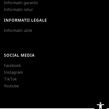
Informatii garantii
Informatii retur
INFORMATII LEGALE
Mareste dimensiunea
Informatii utile
Micsoreaza dimensiu
Mareste spatierea tex
SOCIAL MEDIA
Micsoreaza spatierea
Facebook
Mareste inaltimea ra
Instagram
Micsoreaza inaltimea
TikTok
Inverseaza culorile
Youtube
Nuante de gri
Cursor mare
accessibility