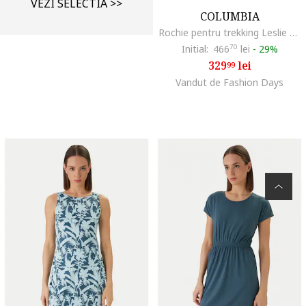
VEZI SELECTIA >>
COLUMBIA
Rochie pentru trekking Leslie Falls™, Bleumarin
Initial:
466
70
lei
-
29%
329
lei
99
Vandut de Fashion Days