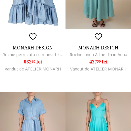
MONARH DESIGN
MONARH DESIGN
Rochie petrecuta cu mansete late si volan
Rochie lunga A line din in Aqua
662
lei
437
lei
50
50
Vandut de ATELIER MONARH
Vandut de ATELIER MONARH