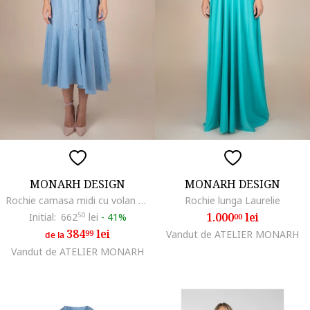
MONARH DESIGN
MONARH DESIGN
Rochie camasa midi cu volan si cordon
Rochie lunga Laurelie
1.000
lei
Initial:
662
50
lei
-
41%
00
384
lei
99
Vandut de ATELIER MONARH
de la
Vandut de ATELIER MONARH