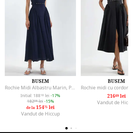
BUSEM
BUSEM
Rochie Midi Albastru Marin, Poliester, Fara Maneci, Decolteu Patrat
Initial: 188
lei
-17%
216
lei
18
69
182
lei
-15%
08
Vandut de Hicc
154
lei
75
de la
Vandut de Hiccup