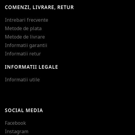
COMENZI, LIVRARE, RETUR
Intrebari frecvente
Metode de plata
Metode de livrare
Informatii garantii
Informatii retur
INFORMATII LEGALE
Mareste dimensiunea
Informatii utile
Micsoreaza dimensiu
Mareste spatierea tex
SOCIAL MEDIA
Micsoreaza spatierea
Facebook
Mareste inaltimea ra
Instagram
Micsoreaza inaltimea