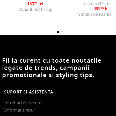
163
lei
Initial: 691
lei
-3
70
99
459
lei
99
Vandut de Hiccup
Vandut de Fashion
Fii la curent cu toate noutatile
legate de trends, campanii
promotionale si styling tips.
SUPORT SI ASISTENTA
Intrebari frecvente
Informatii retur