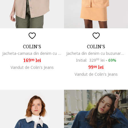
COLIN'S
COLIN'S
Jacheta-camasa din denim cu buzunare pe piept, Bej
Jacheta din denim cu buzunare aplicate, Portocaliu pal
169
lei
Initial:
329
99
lei
-
69%
99
99
lei
Vandut de Colin's Jeans
99
Vandut de Colin's Jeans