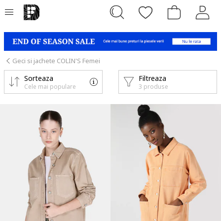
Geci si jachete COLIN'S Femei
Sorteaza
Filtreaza
Cele mai populare
3 produse