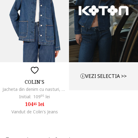
VEZI SELECTIA >>
COLIN'S
Jacheta din denim cu nasturi, Albastru
Initial:
109
95
lei
104
lei
45
Vandut de Colin's Jeans