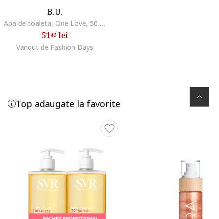
B.U.
Apa de toaleta, One Love, 50 ml
51
lei
43
Vandut de Fashion Days
Top adaugate la favorite