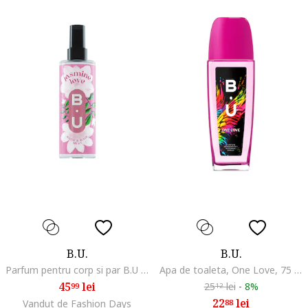
B.U.
B.U.
Parfum pentru corp si par B.U Jasmine Love, 200 ml
Apa de toaleta, One Love, 75 ml
45
lei
25
lei
-
8%
99
12
22
lei
Vandut de Fashion Days
88