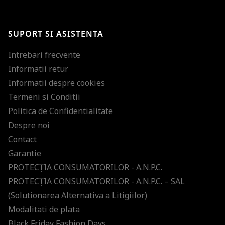
BRAVO!
Te-ai abonat cu succes la newsletter folosind adresa de e-mail
%email%
.
Ti-am pregatit noutati despre brandurile noastre, selectii exclusive si
SUPORT SI ASISTENTA
ultimele tendinte in moda!
Intrebari frecvente
Informatii retur
Informatii despre cookies
Termeni si Conditii
Politica de Confidentialitate
Despre noi
Contact
Garantie
PROTECŢIA CONSUMATORILOR - A.N.P.C.
PROTECŢIA CONSUMATORILOR - A.N.P.C. – SAL
(Solutionarea Alternativa a Litigiilor)
Modalitati de plata
Black Friday Fashion Days