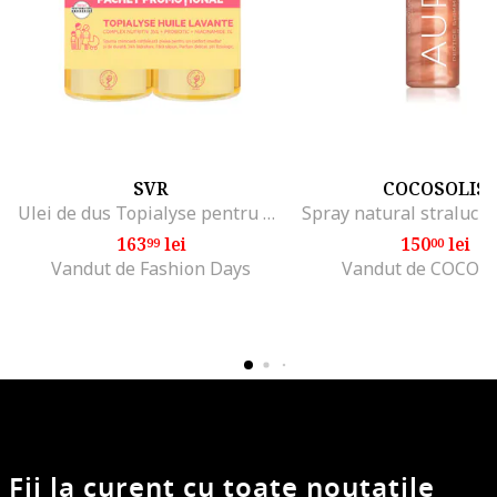
SVR
COCOSOLIS
Ulei de dus Topialyse pentru piele foarte uscata cu tendinta atopica, 2000 ml
163
lei
150
lei
99
00
Vandut de Fashion Days
Vandut de COCOS
Fii la curent cu toate noutatile