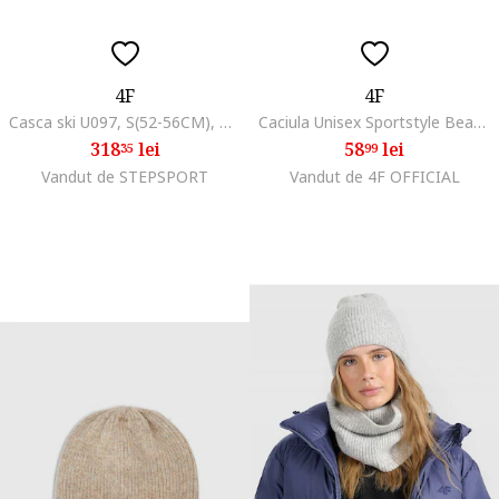
4F
4F
Casca ski U097, S(52-56CM), Negru, S(52-56CM)
Caciula Unisex Sportstyle Beanie Universala,, Bleumarin
318
lei
58
lei
35
99
Vandut de STEPSPORT
Vandut de 4F OFFICIAL