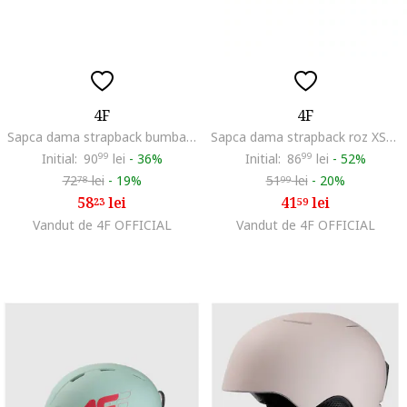
4F
4F
Sapca dama strapback bumbac maro 56cm XS/S
Sapca dama strapback roz XS/S 56cm
Initial:
90
99
lei
-
36%
Initial:
86
99
lei
-
52%
72
lei
-
19%
51
lei
-
20%
78
99
58
lei
41
lei
23
59
Vandut de 4F OFFICIAL
Vandut de 4F OFFICIAL