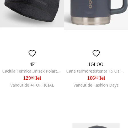
4F
IGLOO
Caciula Termica Unisex Polartec Negru Intens pentru Trekking, Fleece Microserije, Confortabila si Usor de Usat, Marimi S-XL
Cana termorezistenta 15 Oz Coffee Mug, gri inchis
129
lei
106
lei
99
50
Vandut de 4F OFFICIAL
Vandut de Fashion Days