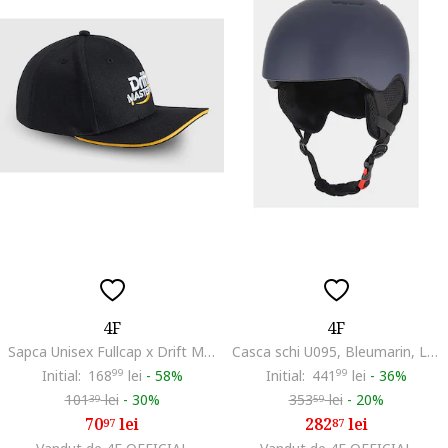
4F
4F
Sapca Unisex Fullcap x Drift Masters, Bumbac, Broderie, Ajustare Plastic, Cozoroc Drept, Sporturi Motorizate, Marime S/M
Casca schi U095, Bleumarin, L/XL (58-61CM)
Initial:
168
99
lei
-
58%
Initial:
441
99
lei
-
36%
101
lei
-
30%
353
lei
-
20%
39
59
70
lei
282
lei
97
87