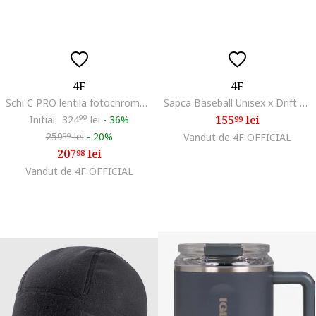
4F
4F
Schi C PRO lentila fotochromatica si polarizata, neagra, universala
Sapca Baseball Unisex x Drift Masters, Vara, Cozoroc Curbat, Broderie, Reglabila, Bumbac, SS25
155
lei
Initial:
324
99
lei
-
36%
99
259
lei
-
20%
Vandut de 4F OFFICIAL
99
207
lei
98
Vandut de 4F OFFICIAL