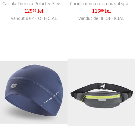
Caciula Termica Polartec Fleece Unisex Neagra, Trekking, Sezon AW25
Caciula dama roz, uni, stil sportiv, sezon toamna-iarna
129
lei
116
lei
99
99
Vandut de 4F OFFICIAL
Vandut de 4F OFFICIAL