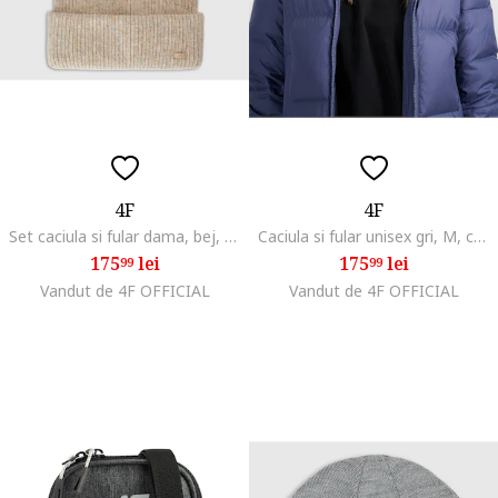
4F
4F
Set caciula si fular dama, bej, S, 3% lana, stil casual
Caciula si fular unisex gri, M, cu 3% lana
175
lei
175
lei
99
99
Vandut de 4F OFFICIAL
Vandut de 4F OFFICIAL