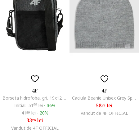
4F
4F
Borseta hidrofoba, gri, 19x12.5x2cm, reglabila
Caciula Beanie Unisex Grey Sportstyle Material Acril, Marime Universala, Confortabila pentru Activitati Outdoor
58
lei
Initial:
51
99
lei
-
36%
99
41
lei
-
20%
Vandut de 4F OFFICIAL
59
33
lei
26
Vandut de 4F OFFICIAL