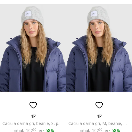
4F
4F
Caciula dama gri, beanie, S, poliester
Caciula dama gri, M, beanie, material sintetic, 10% lana
Initial:
102
99
lei
-
58%
Initial:
102
99
lei
-
58%