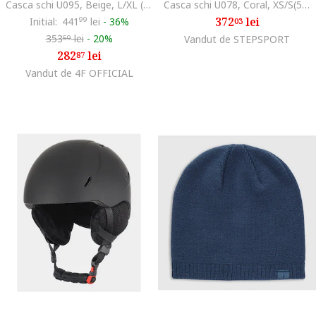
Casca schi U095, Beige, L/XL (58-61CM)
Casca schi U078, Coral, XS/S(52-56CM)
372
lei
Initial:
441
99
lei
-
36%
03
353
lei
-
20%
Vandut de STEPSPORT
59
282
lei
87
Vandut de 4F OFFICIAL