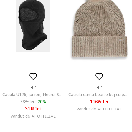
4F
4F
Cagula U126, juniori, Negru, S/M
Caciula dama beanie bej cu pompon 56x58cm
116
lei
38
lei
-
20%
99
99
31
lei
19
Vandut de 4F OFFICIAL
Vandut de 4F OFFICIAL