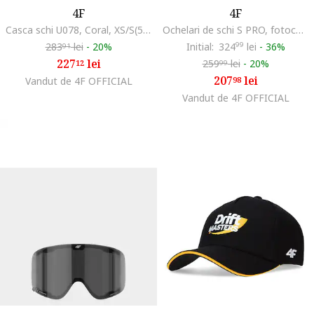
4F
4F
Casca schi U078, Coral, XS/S(52-56CM)
Ochelari de schi S PRO, fotochromatici, polari, negri, universal
283
lei
-
20%
Initial:
324
99
lei
-
36%
91
227
lei
259
lei
-
20%
12
99
207
lei
Vandut de 4F OFFICIAL
98
Vandut de 4F OFFICIAL