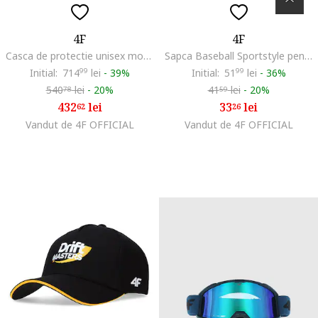
4F
4F
Casca de protectie unisex model L/XL (59-61cm), neagra, pentru schi si snowboard
Sapca Baseball Sportstyle pentru Femei, Bumbac, Antracit SS25 fara Reglare
Initial:
714
99
lei
-
39%
Initial:
51
99
lei
-
36%
540
lei
-
20%
41
lei
-
20%
78
59
432
lei
33
lei
62
26
Vandut de 4F OFFICIAL
Vandut de 4F OFFICIAL