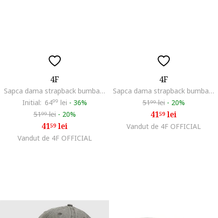
4F
4F
Sapca dama strapback bumbac verde 56cm
Sapca dama strapback bumbac negru 56cm
Initial:
64
99
lei
-
36%
51
lei
-
20%
99
41
lei
51
lei
-
20%
59
99
41
lei
59
Vandut de 4F OFFICIAL
Vandut de 4F OFFICIAL