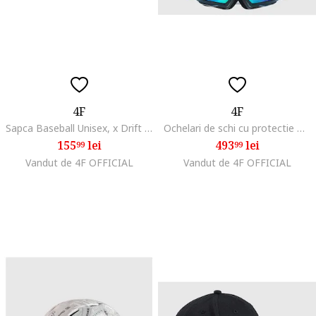
4F
4F
Sapca Baseball Unisex, x Drift Masters, Bumbac, Cozoroc Curbat, Marime S/M
Ochelari de schi cu protectie UV400, multicolor, unisex, marime unica
155
lei
493
lei
99
99
Vandut de 4F OFFICIAL
Vandut de 4F OFFICIAL