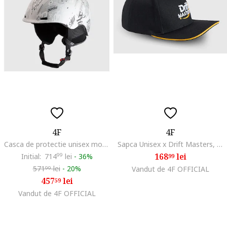
4F
4F
Casca de protectie unisex model L/XL (59-61cm), gri, pentru schi si snowboard
Sapca Unisex x Drift Masters, Fullcap, Bumbac, Snapback Reglabil, Negru/Galben/Alb, Colectia SS25
168
lei
Initial:
714
99
lei
-
36%
99
571
lei
-
20%
Vandut de 4F OFFICIAL
99
457
lei
59
Vandut de 4F OFFICIAL