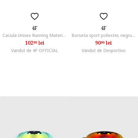
4F
4F
Caciula Unisex Running Material Sintetic, Elemente Reflectorizante, Culoare Denim, Marimi S-XL
Borseta sport poliester, negru, unisex, one size
102
lei
90
lei
99
99
Vandut de 4F OFFICIAL
Vandut de Desportivo