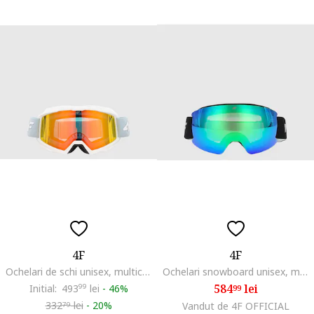
4F
4F
Ochelari de schi unisex, multicolor, filtr UV400, dimensiune MT
Ochelari snowboard unisex, multicolor, filtr UV400, dimensiune ONE SIZE
584
lei
Initial:
493
99
lei
-
46%
99
332
lei
-
20%
Vandut de 4F OFFICIAL
79