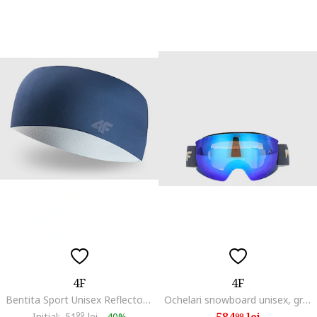
4F
4F
Bentita Sport Unisex Reflectorizanta Albastru - Ideala pentru Trekking si Antrenamente in Aer Liber
Ochelari snowboard unisex, granat, MT, multicolor, cu filtru UV400, set cu etui si servetel
584
lei
Initial:
51
99
lei
-
40%
99