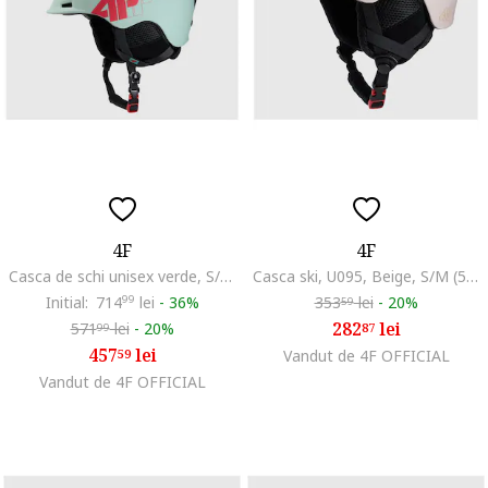
4F
4F
Casca de schi unisex verde, S/M (55-58cm), tehnologie In-Mould, ventilatie constanta
Casca ski, U095, Beige, S/M (55-58CM)
Initial:
714
99
lei
-
36%
353
lei
-
20%
59
282
lei
571
lei
-
20%
87
99
457
lei
59
Vandut de 4F OFFICIAL
Vandut de 4F OFFICIAL