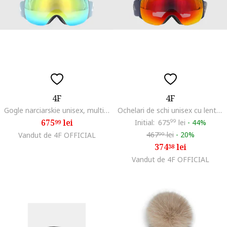
4F
4F
Gogle narciarskie unisex, multicolor, MT, cu filtru S3, dimensiune unica
Ochelari de schi unisex cu lentile multicolore, filtrul S3, granat, MT (ONE SIZE)
675
lei
Initial:
675
99
lei
-
44%
99
467
lei
-
20%
Vandut de 4F OFFICIAL
99
374
lei
38
Vandut de 4F OFFICIAL