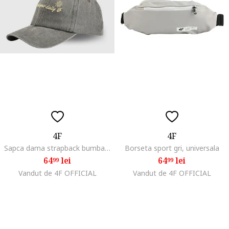
4F
4F
Sapca dama strapback bumbac gri 56cm XS/S
Borseta sport gri, universala
64
lei
64
lei
99
99
Vandut de 4F OFFICIAL
Vandut de 4F OFFICIAL