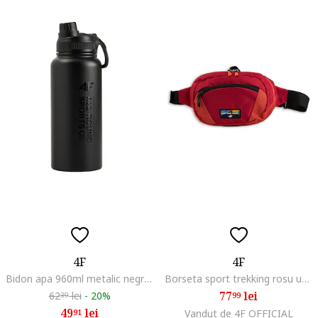
4F
4F
Bidon apa 960ml metalic negru cu capac etans si maner
Borseta sport trekking rosu universal
77
lei
62
lei
-
20%
99
39
49
lei
91
Vandut de 4F OFFICIAL