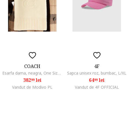
COACH
4F
Esarfa dama, neagra, One Size INTL
Sapca unisex roz, bumbac, L/XL
382
lei
64
lei
99
99
Vandut de Modivo PL
Vandut de 4F OFFICIAL