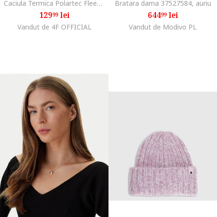
Caciula Termica Polartec Fleece Unisex Neagra, Trekking, Sezon AW25
Bratara dama 37527584, auriu
129
lei
644
lei
99
99
Vandut de 4F OFFICIAL
Vandut de Modivo PL