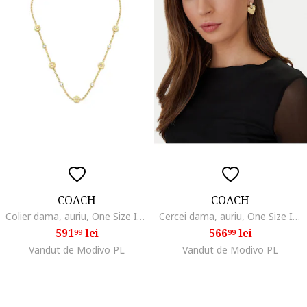
COACH
COACH
Colier dama, auriu, One Size INTL
Cercei dama, auriu, One Size INTL
591
lei
566
lei
99
99
Vandut de Modivo PL
Vandut de Modivo PL