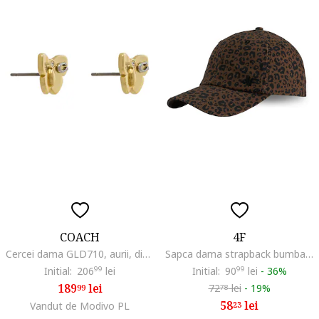
COACH
4F
Cercei dama GLD710, aurii, din material plastic
Sapca dama strapback bumbac maro 56cm XS/S
Initial:
206
99
lei
Initial:
90
99
lei
-
36%
189
lei
72
lei
-
19%
99
78
58
lei
Vandut de Modivo PL
23