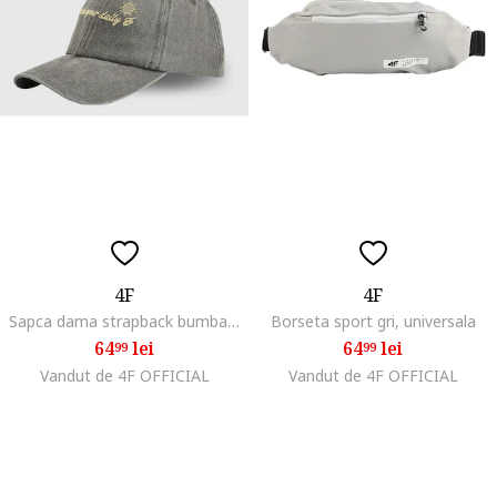
4F
4F
Sapca dama strapback bumbac gri 56cm XS/S
Borseta sport gri, universala
64
lei
64
lei
99
99
Vandut de 4F OFFICIAL
Vandut de 4F OFFICIAL