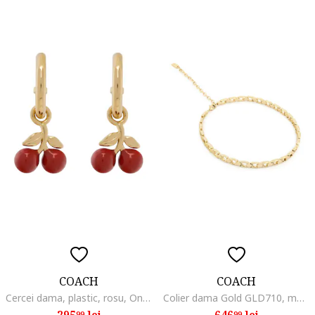
COACH
COACH
Cercei dama, plastic, rosu, One Size INTL
Colier dama Gold GLD710, material plastic, universal
295
lei
646
lei
99
99