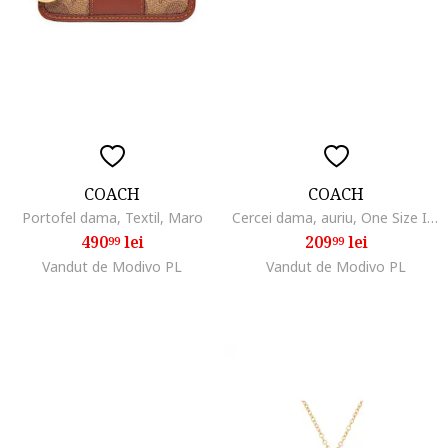
COACH
COACH
Portofel dama, Textil, Maro
Cercei dama, auriu, One Size INTL
490
lei
209
lei
99
99
Vandut de Modivo PL
Vandut de Modivo PL