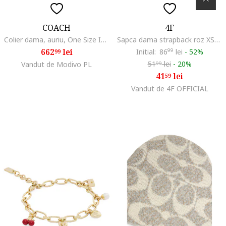
COACH
4F
Colier dama, auriu, One Size INTL
Sapca dama strapback roz XS/S 56cm
662
lei
Initial:
86
99
lei
-
52%
99
51
lei
-
20%
Vandut de Modivo PL
99
41
lei
59
Vandut de 4F OFFICIAL