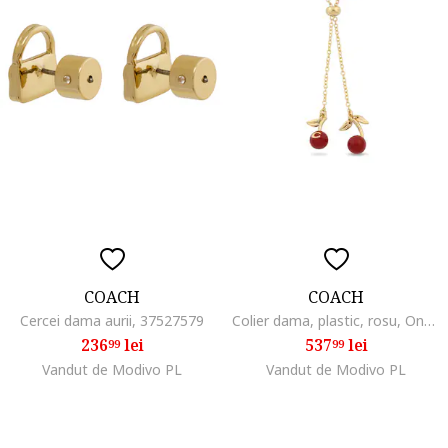
COACH
COACH
Cercei dama aurii, 37527579
Colier dama, plastic, rosu, One Size INTL
236
lei
537
lei
99
99
Vandut de Modivo PL
Vandut de Modivo PL