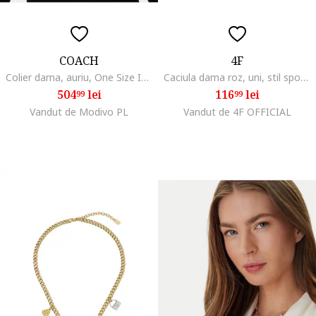
COACH
4F
Colier dama, auriu, One Size INTL
Caciula dama roz, uni, stil sportiv, sezon toamna-iarna
504
lei
116
lei
99
99
Vandut de Modivo PL
Vandut de 4F OFFICIAL