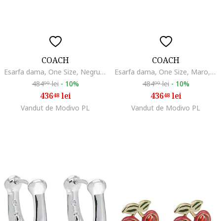
COACH
COACH
Esarfa dama, One Size, Negru, One Size
Esarfa dama, One Size, Maro, One Size
484
lei
-
10%
484
lei
-
10%
99
99
436
lei
436
lei
48
48
Vandut de Modivo PL
Vandut de Modivo PL