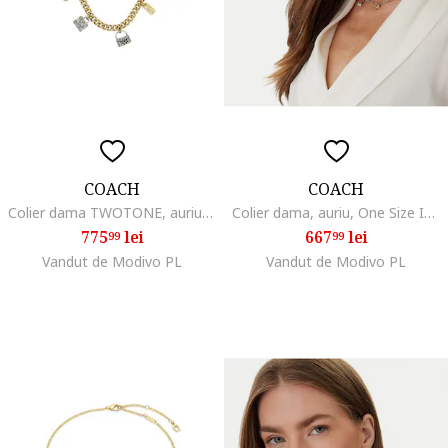
COACH
COACH
Colier dama TWOTONE, auriu, 37527583
Colier dama, auriu, One Size INTL
775
lei
667
lei
99
99
Vandut de Modivo PL
Vandut de Modivo PL