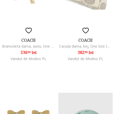
COACH
COACH
Bransoleta dama, auriu, One Size INTL
Caciula dama, bej, One Size INTL
536
lei
382
lei
99
99
Vandut de Modivo PL
Vandut de Modivo PL