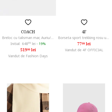
COACH
4F
Breloc cu talisman mar, Auriu/Rosu inchis
Borseta sport trekking rosu universal
77
lei
Initial:
648
99
lei
-
19%
99
519
lei
99
Vandut de 4F OFFICIAL
Vandut de Fashion Days