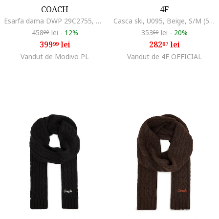
COACH
4F
Esarfa dama DWP 29C2755, material universal
Casca ski, U095, Beige, S/M (55-58CM)
458
lei
-
12%
353
lei
-
20%
99
59
399
lei
282
lei
99
87
Vandut de Modivo PL
Vandut de 4F OFFICIAL