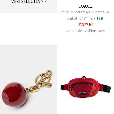
VEZI SELECTIA >>
COACH
Breloc cu talisman ciuperca, Alb/Galben sofran
Initial:
648
99
lei
-
19%
519
lei
99
Vandut de Fashion Days