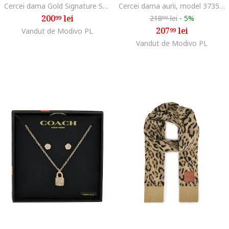
Cercei dama Gold Signature Stone
Cercei dama aurii, model 37352957GLD710
200
lei
218
lei
-
5%
99
99
207
lei
Vandut de Modivo PL
99
Vandut de Modivo PL