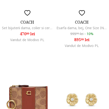
COACH
COACH
Set bijuterii dama, colier si cercei
Esarfa dama, bej, One Size INTL
470
lei
995
lei
-
10%
99
99
895
lei
Vandut de Modivo PL
99
Vandut de Modivo PL