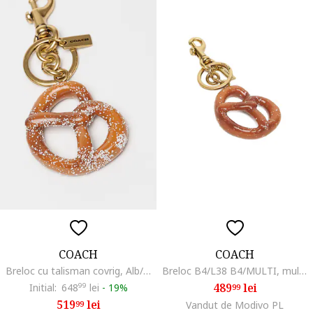
COACH
COACH
Breloc cu talisman covrig, Alb/Auriu/Bronz
Breloc B4/L38 B4/MULTI, multicolor
489
lei
Initial:
648
99
lei
-
19%
99
519
lei
99
Vandut de Modivo PL