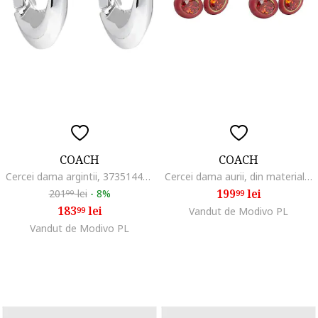
COACH
COACH
Cercei dama argintii, 37351447RHO030
Cercei dama aurii, din material plastic
199
lei
201
lei
-
8%
99
99
183
lei
99
Vandut de Modivo PL
Vandut de Modivo PL