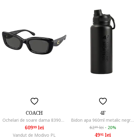
COACH
4F
Ochelari de soare dama 8390u-cr610, negru, 51x22x140mm
Bidon apa 960ml metalic negru cu capac etans si maner
609
lei
62
lei
-
20%
99
39
49
lei
Vandut de Modivo PL
91