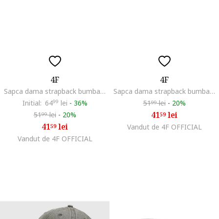
4F
4F
Sapca dama strapback bumbac verde 56cm
Sapca dama strapback bumbac negru 56cm
Initial:
64
99
lei
-
36%
51
lei
-
20%
99
41
lei
51
lei
-
20%
59
99
41
lei
59
Vandut de 4F OFFICIAL
Vandut de 4F OFFICIAL