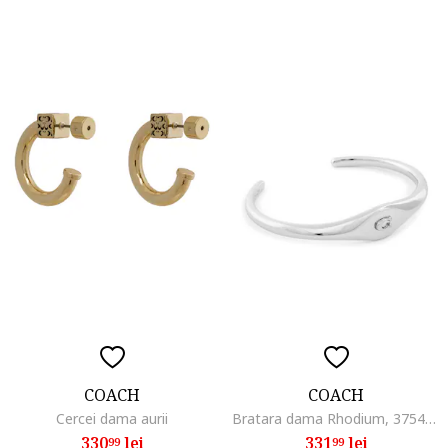
COACH
COACH
Cercei dama aurii
Bratara dama Rhodium, 37541318, material plastic, universal
330
lei
331
lei
99
99