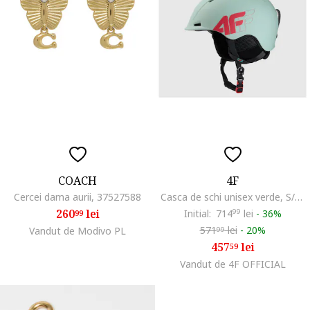
COACH
4F
Cercei dama aurii, 37527588
Casca de schi unisex verde, S/M (55-58cm), tehnologie In-Mould, ventilatie constanta
260
lei
Initial:
714
99
lei
-
36%
99
571
lei
-
20%
Vandut de Modivo PL
99
457
lei
59
Vandut de 4F OFFICIAL