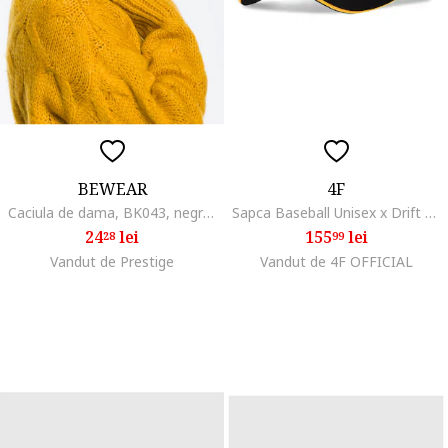
BEWEAR
4F
Caciula de dama, BK043, negru, 100% acril, universala
Sapca Baseball Unisex x Drift Masters, Vara, Cozoroc Curbat, Broderie, Reglabila, Bumbac, SS25
24
lei
155
lei
28
99
Vandut de Prestige
Vandut de 4F OFFICIAL