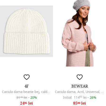
4F
BEWEAR
Caciula dama beanie bej, calduroasa, marime
Caciula dama, Acril, Universal, Gri
31
lei
-
20%
Initial:
114
93
lei
-
26%
19
24
lei
85
lei
95
00