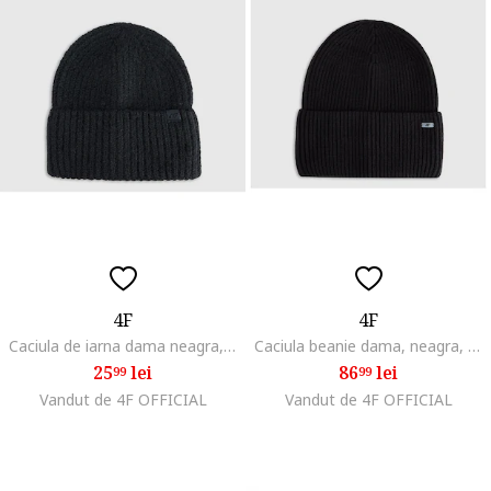
4F
4F
Caciula de iarna dama neagra, M, material gros
Caciula beanie dama, neagra, S, din viscoza
25
lei
86
lei
99
99
Vandut de 4F OFFICIAL
Vandut de 4F OFFICIAL