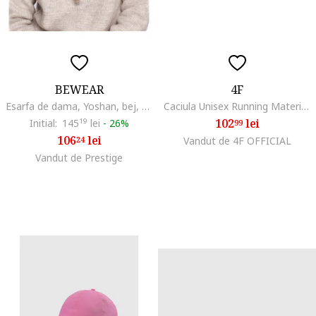
BEWEAR
4F
Esarfa de dama, Yoshan, bej, Universal
Caciula Unisex Running Material Sintetic, Elemente Reflectorizante, Culoare Denim, Marimi S-XL
102
lei
Initial:
145
19
lei
-
26%
99
106
lei
24
Vandut de 4F OFFICIAL
Vandut de Prestige