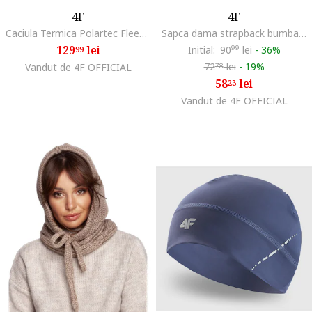
4F
4F
Caciula Termica Polartec Fleece Unisex Neagra, Trekking, Sezon AW25
Sapca dama strapback bumbac maro 56cm XS/S
129
lei
Initial:
90
99
lei
-
36%
99
72
lei
-
19%
Vandut de 4F OFFICIAL
78
58
lei
23
Vandut de 4F OFFICIAL