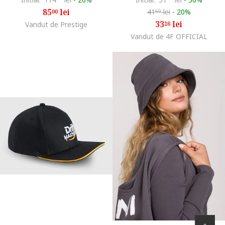
85
lei
41
lei
-
20%
00
59
33
lei
Vandut de Prestige
26
Vandut de 4F OFFICIAL