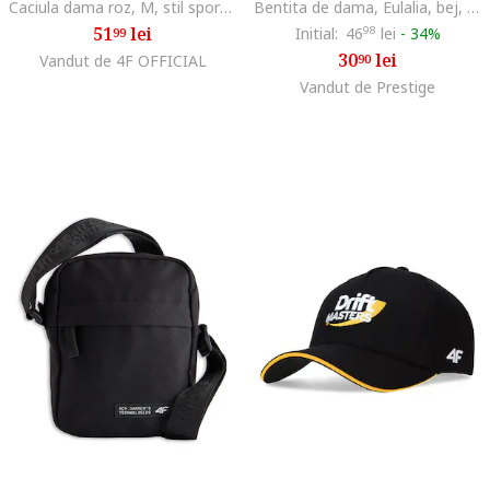
Caciula dama roz, M, stil sportiv, iarna
Bentita de dama, Eulalia, bej, One size
51
lei
Initial:
46
98
lei
-
34%
99
30
lei
Vandut de 4F OFFICIAL
90
Vandut de Prestige