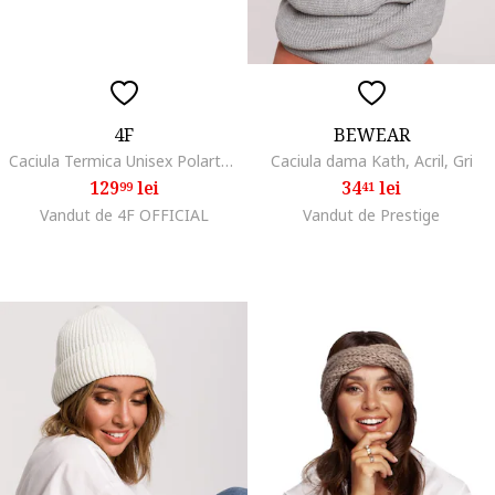
4F
BEWEAR
Caciula Termica Unisex Polartec Negru Intens pentru Trekking, Fleece Microserije, Confortabila si Usor de Usat, Marimi S-XL
Caciula dama Kath, Acril, Gri
129
lei
34
lei
99
41
Vandut de 4F OFFICIAL
Vandut de Prestige