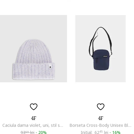
4F
4F
Caciula dama violet, uni, stil sportiv, sezon toamna-iarna
Borseta Cross-Body Unisex Bleumarin Junior Sportstyle din Poliester, 13.5x17.5 cm
93
lei
-
20%
Initial:
62
45
lei
-
16%
59