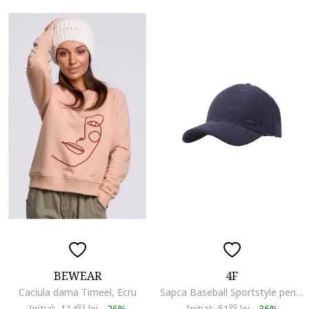
BEWEAR
4F
Caciula dama Timeel, Ecru
Sapca Baseball Sportstyle pentru Femei, Bumbac, Antracit SS25 fara Reglare
Initial:
114
93
lei
-
26%
Initial:
51
99
lei
-
36%