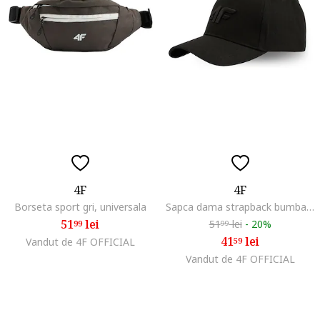
4F
4F
Borseta sport gri, universala
Sapca dama strapback bumbac negru 56cm
51
lei
51
lei
-
20%
99
99
41
lei
Vandut de 4F OFFICIAL
59
Vandut de 4F OFFICIAL