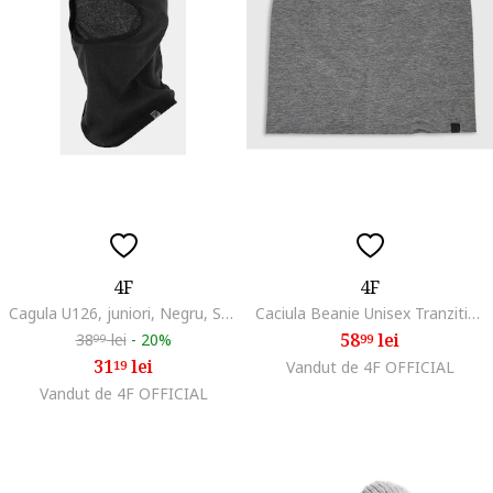
4F
4F
Cagula U126, juniori, Negru, S/M
Caciula Beanie Unisex Tranzitie Antracit, Bumbac-Elastan, Sportstyle, Marime Universala
58
lei
38
lei
-
20%
99
99
31
lei
19
Vandut de 4F OFFICIAL
Vandut de 4F OFFICIAL