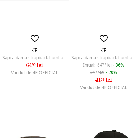
4F
4F
Sapca dama strapback bumbac gri 56cm XS/S
Sapca dama strapback bumbac verde 56cm
64
lei
Initial:
64
99
lei
-
36%
99
51
lei
-
20%
Vandut de 4F OFFICIAL
99
41
lei
59
Vandut de 4F OFFICIAL