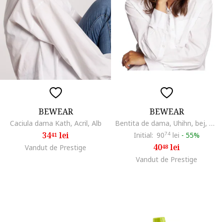
BEWEAR
BEWEAR
Caciula dama Kath, Acril, Alb
Bentita de dama, Uhihn, bej, Universal
34
lei
Initial:
90
74
lei
-
55%
41
40
lei
Vandut de Prestige
48
Vandut de Prestige