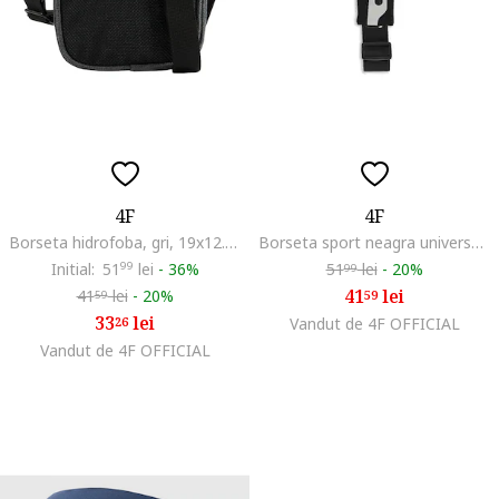
4F
4F
Borseta hidrofoba, gri, 19x12.5x2cm, reglabila
Borseta sport neagra universala
Initial:
51
99
lei
-
36%
51
lei
-
20%
99
41
lei
41
lei
-
20%
59
59
33
lei
26
Vandut de 4F OFFICIAL
Vandut de 4F OFFICIAL