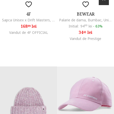
4F
BEWEAR
Sapca Unisex x Drift Masters, Fullcap, Bumbac, Snapback Reglabil, Negru/Galben/Alb, Colectia SS25
Palarie de dama, Bumbac, Universal, Gri
168
lei
Initial:
94
99
lei
-
63%
99
34
lei
Vandut de 4F OFFICIAL
41
Vandut de Prestige