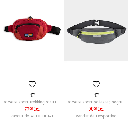
4F
4F
Borseta sport trekking rosu universal
Borseta sport poliester, negru, unisex, one size
77
lei
90
lei
99
99
Vandut de 4F OFFICIAL
Vandut de Desportivo