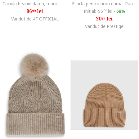
Caciula beanie dama, maro, M, material din viscoza
Esarfa pentru horn dama, Paamol, bej, Universal
86
lei
Initial:
96
79
lei
-
68%
99
30
lei
Vandut de 4F OFFICIAL
97
Vandut de Prestige