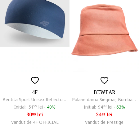
4F
BEWEAR
Bentita Sport Unisex Reflectorizanta Albastru - Ideala pentru Trekking si Antrenamente in Aer Liber
Palarie dama Siegmar, Bumbac, Rosu stins
Initial:
51
99
lei
-
40%
Initial:
94
99
lei
-
63%
30
lei
34
lei
86
41
Vandut de 4F OFFICIAL
Vandut de Prestige