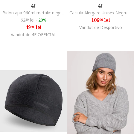
4F
4F
Bidon apa 960ml metalic negru cu capac etans si maner
Caciula Alergare Unisex Negru, Beanie Reflectorizanta, Poliamida si Elastan AW25
106
lei
62
lei
-
20%
99
39
49
lei
91
Vandut de Desportivo
Vandut de 4F OFFICIAL