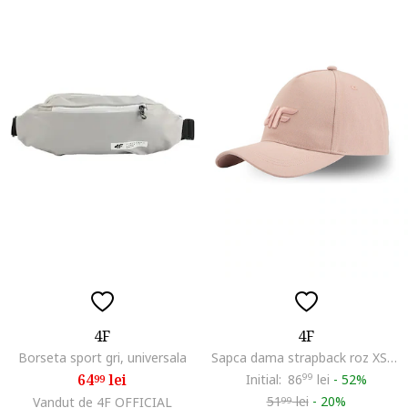
4F
4F
Borseta sport gri, universala
Sapca dama strapback roz XS/S 56cm
64
lei
Initial:
86
99
lei
-
52%
99
51
lei
-
20%
Vandut de 4F OFFICIAL
99