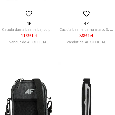
4F
4F
Caciula dama beanie bej cu pompon 56x58cm
Caciula beanie dama maro, S, material din viscoza
116
lei
86
lei
99
99
Vandut de 4F OFFICIAL
Vandut de 4F OFFICIAL