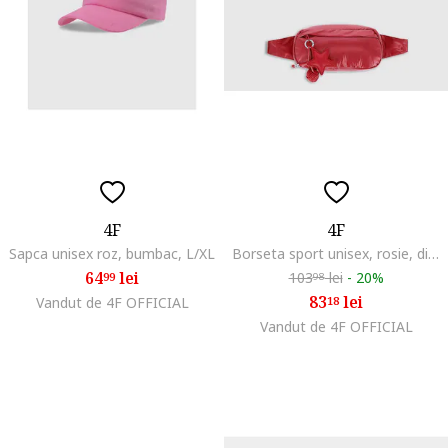
4F
4F
Sapca unisex roz, bumbac, L/XL
Borseta sport unisex, rosie, dimensiuni 26x12cm, material sintetic
64
lei
103
lei
-
20%
99
98
83
lei
Vandut de 4F OFFICIAL
18
Vandut de 4F OFFICIAL