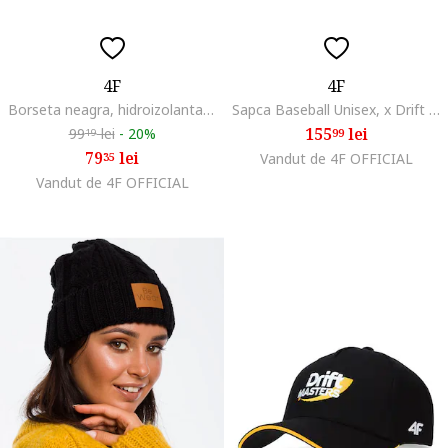
4F
4F
Borseta neagra, hidroizolanta, reglabila, universala
Sapca Baseball Unisex, x Drift Masters, Bumbac, Cozoroc Curbat, Marime S/M
155
lei
99
lei
-
20%
99
19
79
lei
35
Vandut de 4F OFFICIAL
Vandut de 4F OFFICIAL