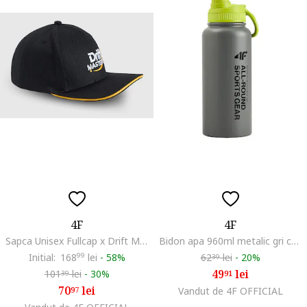
4F
4F
Sapca Unisex Fullcap x Drift Masters, Bumbac, Broderie, Ajustare Plastic, Cozoroc Drept, Sporturi Motorizate, Marime S/M
Bidon apa 960ml metalic gri cu maner
Initial:
168
99
lei
-
58%
62
lei
-
20%
39
49
lei
101
lei
-
30%
91
39
70
lei
97
Vandut de 4F OFFICIAL