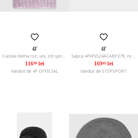
4F
4F
Caciula dama roz, uni, stil sportiv, sezon toamna-iarna
Sapca 4FWSS24ACABF279, reglabila cu catarama, roz, pentru femei
116
lei
103
lei
99
63
Vandut de 4F OFFICIAL
Vandut de STEPSPORT