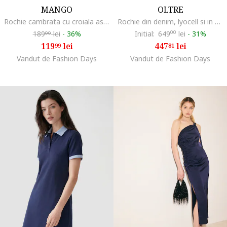
MANGO
OLTRE
Rochie cambrata cu croiala asimetrica, Albastru inchis
Rochie din denim, lyocell si in cu buzunare laterale, Bleumarin
189
lei
-
36%
Initial:
649
00
lei
-
31%
99
119
lei
447
lei
99
81
Vandut de Fashion Days
Vandut de Fashion Days