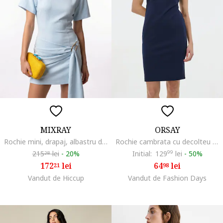
MIXRAY
ORSAY
Rochie mini, drapaj, albastru deschis, poliester
Rochie cambrata cu decolteu in V, Bleumarin
215
lei
-
20%
Initial:
129
99
lei
-
50%
28
172
lei
64
lei
21
98
Vandut de Hiccup
Vandut de Fashion Days