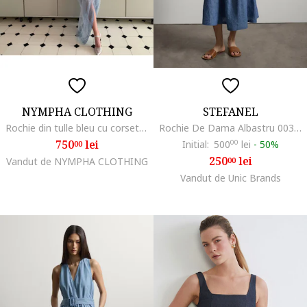
NYMPHA CLOTHING
STEFANEL
Rochie din tulle bleu cu corset, Azurine, Albastru azur
Rochie De Dama Albastru 003570975
750
lei
Initial:
500
00
lei
-
50%
00
250
lei
Vandut de NYMPHA CLOTHING
00
Vandut de Unic Brands