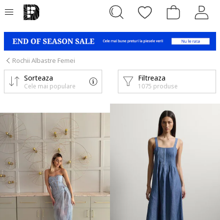
Rochii Albastre Femei
Sorteaza
Filtreaza
Cele mai populare
1075 produse