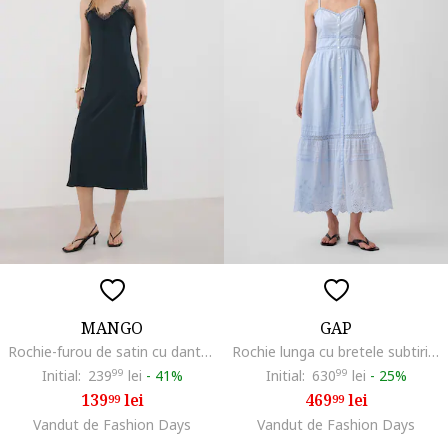
MANGO
GAP
Rochie-furou de satin cu dantela, Bleumarin
Rochie lunga cu bretele subtiri, Albastru pastel
Initial:
239
99
lei
-
41%
Initial:
630
99
lei
-
25%
139
lei
469
lei
99
99
Vandut de Fashion Days
Vandut de Fashion Days