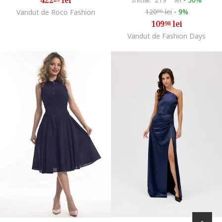
120
lei
-
9%
Vandut de Roco Fashion
99
109
lei
98
Vandut de Fashion Days