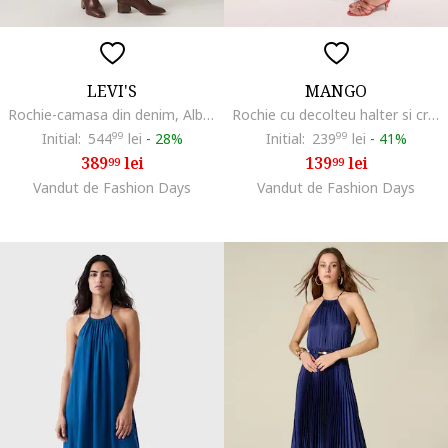
LEVI'S
MANGO
Rochie-camasa din denim, Albastru inchis
Rochie cu decolteu halter si croiala dreapta, Albastru indigo
Initial:
544
99
lei
-
28%
Initial:
239
99
lei
-
41%
389
lei
139
lei
99
99
Vandut de Fashion Days
Vandut de Fashion Days