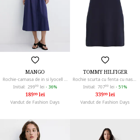
MANGO
TOMMY HILFIGER
Rochie-camasa de in si lyocell cu o curea in talie, Bleumarin
Rochie scurta cu fenta cu nasturi, Albastru ultramarin
Initial:
299
99
lei
-
36%
Initial:
707
99
lei
-
51%
189
lei
339
lei
99
99
Vandut de Fashion Days
Vandut de Fashion Days