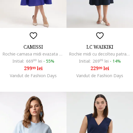
CAMISSI
LC WAIKIKI
Rochie-camasa midi evazata cu buzunare laterale, Albastru royal
Rochie midi cu decolteu patrat, Albastru ultramarin
Initial:
669
99
lei
-
55%
Initial:
269
99
lei
-
14%
299
lei
229
lei
99
99
Vandut de Fashion Days
Vandut de Fashion Days