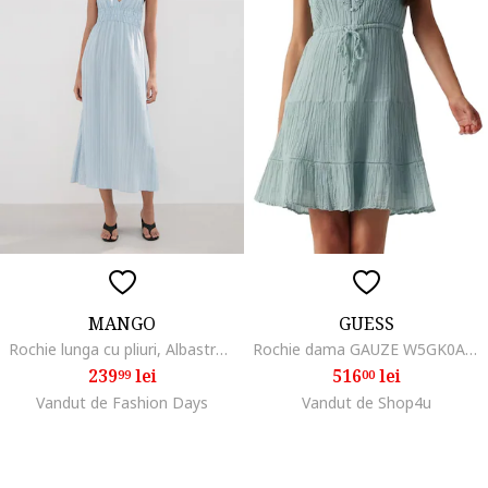
MANGO
GUESS
Rochie lunga cu pliuri, Albastru pastel
Rochie dama GAUZE W5GK0A, Albastru deschis
239
lei
516
lei
99
00
Vandut de Fashion Days
Vandut de Shop4u