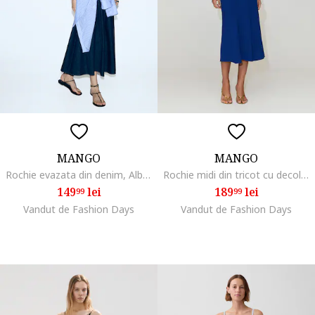
MANGO
MANGO
Rochie evazata din denim, Albastru ultramarin
Rochie midi din tricot cu decolteu in V, Albastru royal
149
lei
189
lei
99
99
Vandut de Fashion Days
Vandut de Fashion Days