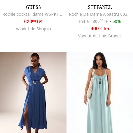
GUESS
STEFANEL
Rochie cocktail dama W5PK1L, Albastru deschis
Rochie De Dama Albastru 003571137
623
lei
Initial:
800
00
lei
-
50%
00
400
lei
Vandut de Shop4u
00
Vandut de Unic Brands