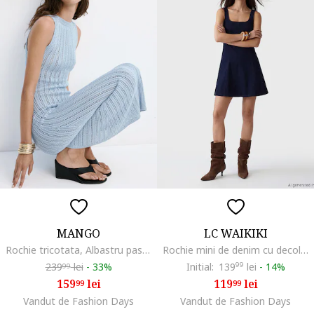
MANGO
LC WAIKIKI
Rochie tricotata, Albastru pastel
Rochie mini de denim cu decolteu patrat, Albastru ultramarin
239
lei
-
33%
Initial:
139
99
lei
-
14%
99
159
lei
119
lei
99
99
Vandut de Fashion Days
Vandut de Fashion Days