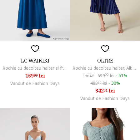
LC WAIKIKI
OLTRE
Rochie cu decolteu halter si fronseuri, Albastru royal
Rochie cu decolteu halter, Albastru inchis
169
lei
Initial:
699
00
lei
-
51%
99
489
lei
-
30%
Vandut de Fashion Days
30
342
lei
51
Vandut de Fashion Days