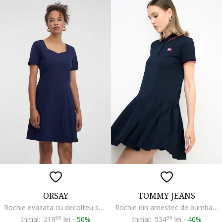
ORSAY
TOMMY JEANS
Rochie evazata cu decolteu sweetheart, Bleumarin
Rochie din amestec de bumbac cu guler polo, Albastru ultramarin
Initial:
219
99
lei
-
50%
Initial:
534
99
lei
-
40%