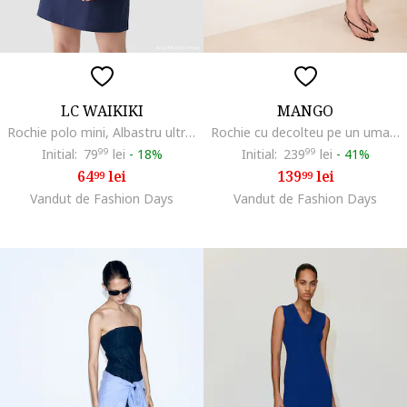
LC WAIKIKI
MANGO
Rochie polo mini, Albastru ultramarin
Rochie cu decolteu pe un umar si drapaj lateral, Bleumarin
Initial:
79
99
lei
-
18%
Initial:
239
99
lei
-
41%
64
lei
139
lei
99
99
Vandut de Fashion Days
Vandut de Fashion Days