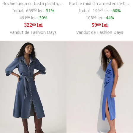
Rochie lunga cu fusta plisata, Alb/Bleumarin
Rochie midi din amestec de bumbac, Albastru ultramarin
Initial:
659
00
lei
-
51%
Initial:
149
99
lei
-
60%
461
lei
-
30%
108
lei
-
44%
00
99
322
lei
59
lei
00
99
Vandut de Fashion Days
Vandut de Fashion Days