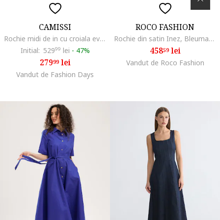
CAMISSI
ROCO FASHION
Rochie midi de in cu croiala evazata Valeria, Albastru ultramarin
Rochie din satin Inez, Bleumarin
458
lei
Initial:
529
99
lei
-
47%
59
279
lei
99
Vandut de Roco Fashion
Vandut de Fashion Days