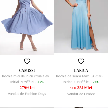
CAMISSI
LARICA
Rochie midi de in cu croiala evazata Valeria, Albastru azur
Rochie de seara Maxi LA-OM-DLR038, Albastru deschis
Initial:
529
99
lei
-
47%
Initial:
1.491
99
lei
-
74%
279
lei
381
lei
99
36
de la
Vandut de Fashion Days
Vandut de Ombre