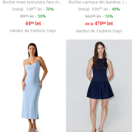
Rochie maxi texturata fara maneci, Turcoaz
Rochie-camasa din bumbac cu cordon in talie, Albastru deschis
Initial:
149
99
lei
-
70%
Initial:
939
00
lei
-
49%
89
lei
-
50%
563
lei
-
16%
99
40
44
lei
470
lei
99
00
de la
Vandut de Fashion Days
Vandut de Fashion Days