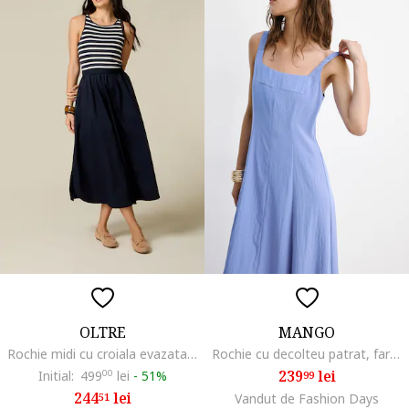
OLTRE
MANGO
Rochie midi cu croiala evazata si buzunare, Bleumarin
Rochie cu decolteu patrat, fara maneci, Albastru lavanda
239
lei
Initial:
499
00
lei
-
51%
99
244
lei
51
Vandut de Fashion Days