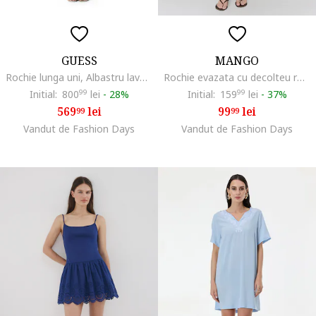
GUESS
MANGO
Rochie lunga uni, Albastru lavanda
Rochie evazata cu decolteu rotund, Bleumarin
Initial:
800
99
lei
-
28%
Initial:
159
99
lei
-
37%
569
lei
99
lei
99
99
Vandut de Fashion Days
Vandut de Fashion Days