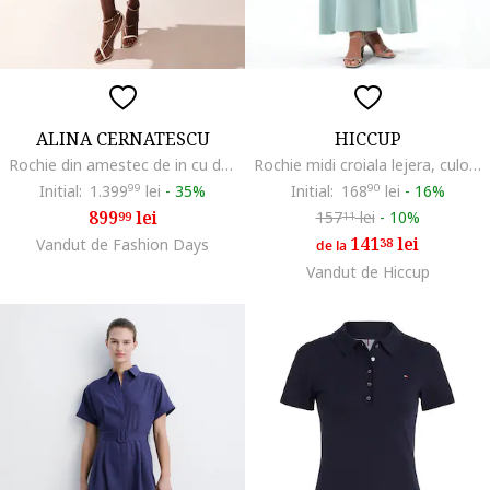
ALINA CERNATESCU
HICCUP
Rochie din amestec de in cu decolteu in V Ischia
Rochie midi croiala lejera, culoare Albastru, tesatura subtire
Initial:
1.399
99
lei
-
35%
Initial:
168
90
lei
-
16%
899
lei
157
lei
-
10%
99
11
141
lei
Vandut de Fashion Days
38
de la
Vandut de Hiccup