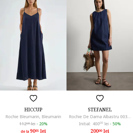
HICCUP
STEFANEL
Rochie Bleumarin, Bleumarin
Rochie De Dama Albastru 003570995
112
lei
-
20%
Initial:
400
00
lei
-
50%
58
90
lei
200
lei
05
00
de la