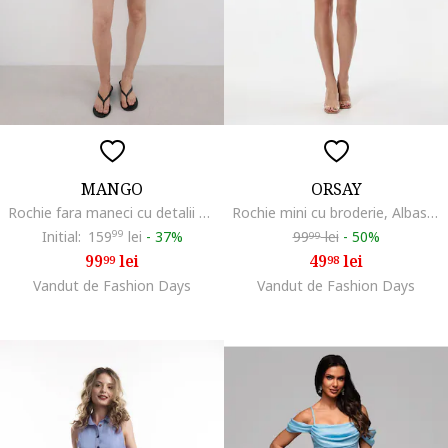
MANGO
ORSAY
Rochie fara maneci cu detalii perforate, Bleumarin
Rochie mini cu broderie, Albastru pastel
Initial:
159
99
lei
-
37%
99
lei
-
50%
99
99
lei
49
lei
99
98
Vandut de Fashion Days
Vandut de Fashion Days