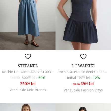
STEFANEL
LC WAIKIKI
Rochie De Dama Albastru 003570963
Rochie scurta din deni cu decolteu patrat, Albastru ultramarin
Initial:
500
00
lei
-
50%
Initial:
79
99
lei
-
12%
250
lei
69
lei
00
99
de la
Vandut de Unic Brands
Vandut de Fashion Days