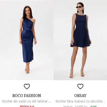
ROCO FASHION
ORSAY
Rochie din satin cu slit lateral Elen, Bleumarin
Rochie fara maneci cu decolteu barcuta, Albastru ultramarin
422
lei
Initial:
219
99
lei
-
50%
29