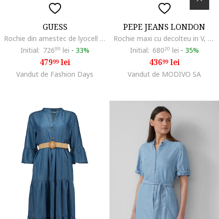
GUESS
PEPE JEANS LONDON
Rochie din amestec de lyocell cu decolteu drapat, Alb/Albastru
Rochie maxi cu decolteu in V, Albastru deschis
Initial:
726
99
lei
-
33%
Initial:
680
20
lei
-
35%
479
lei
436
lei
99
99
Vandut de Fashion Days
Vandut de MODIVO SA