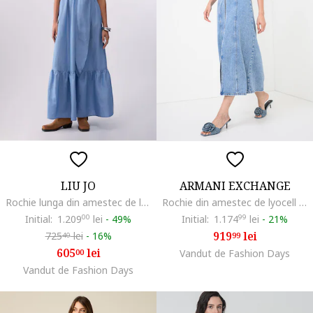
LIU JO
ARMANI EXCHANGE
Rochie lunga din amestec de lyocell si in cu decolteu in V, Albastru deschis
Rochie din amestec de lyocell cu buzunar frontal, Albastru
Initial:
1.209
00
lei
-
49%
Initial:
1.174
99
lei
-
21%
919
lei
725
lei
-
16%
99
40
605
lei
00
Vandut de Fashion Days
Vandut de Fashion Days