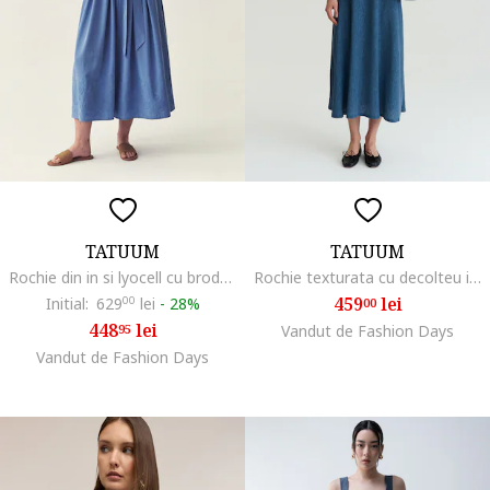
TATUUM
TATUUM
Rochie din in si lyocell cu broderie, Albastru deschis
Rochie texturata cu decolteu in V, Albastru oceanic,
459
lei
Initial:
629
00
lei
-
28%
00
448
lei
95
Vandut de Fashion Days
Vandut de Fashion Days