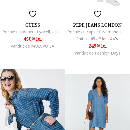
GUESS
PEPE JEANS LONDON
Rochie din denim, Lyocell, albastru, Albastru
Rochie cu capse fara maneci, Albastru deschis
450
lei
Initial:
454
50
lei
-
44%
99
249
lei
Vandut de MODIVO SA
99
Vandut de Fashion Days