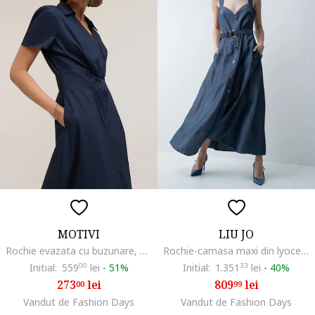
MOTIVI
LIU JO
Rochie evazata cu buzunare, Albastru ultramarin
Rochie-camasa maxi din lyocell si in, Bleumarin
Initial:
559
00
lei
-
51%
Initial:
1.351
33
lei
-
40%
273
lei
809
lei
00
99
Vandut de Fashion Days
Vandut de Fashion Days