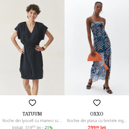
TATUUM
OXXO
Roche din lyocell cu maneci scurte, Albastru ultramarin
Rochie din plasa cu bretele inguste, Albastru pastel/Alb optic
299
lei
Initial:
519
95
lei
-
21%
99