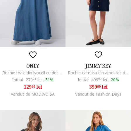
ONLY
JIMMY KEY
Rochie maxi din lyocell cu decolteu in V Charis, Albastru
Rochie-camasa din amestec de lyocell, Bleumarin
Initial:
270
21
lei
-
51%
Initial:
499
99
lei
-
20%
129
lei
399
lei
99
99
Vandut de MODIVO SA
Vandut de Fashion Days