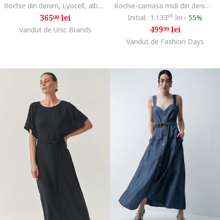
Rochie din denim, Lyocell, albastru, Albastru
Rochie-camasa midi din denim, Albastru deschis
365
lei
Initial:
1.133
99
lei
-
55%
00
499
lei
Vandut de Unic Brands
99
Vandut de Fashion Days