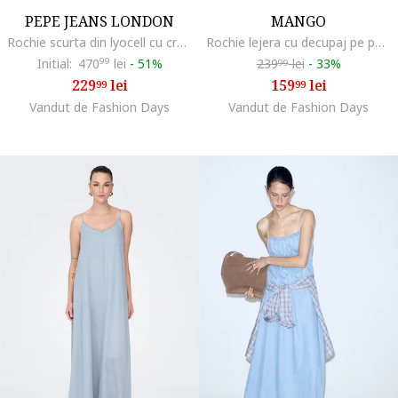
PEPE JEANS LONDON
MANGO
Rochie scurta din lyocell cu croiala lejera si detalii brodate, Albastru inchis
Rochie lejera cu decupaj pe partea din spate, Bleumarin
Initial:
470
99
lei
-
51%
239
lei
-
33%
99
229
lei
159
lei
99
99
Vandut de Fashion Days
Vandut de Fashion Days