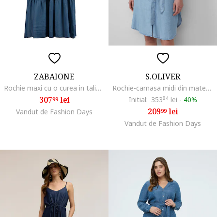
ZABAIONE
S.OLIVER
Rochie maxi cu o curea in talie, Albastru inchis
Rochie-camasa midi din material Chambray, Albastru glaciar
307
lei
Initial:
353
84
lei
-
40%
99
209
lei
Vandut de Fashion Days
99
Vandut de Fashion Days