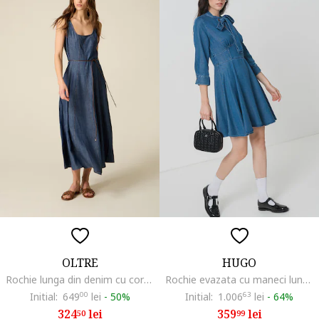
OLTRE
HUGO
Rochie lunga din denim cu cordon in talie, Bleumarin
Rochie evazata cu maneci lungi, Albastru pastel
Initial:
649
00
lei
-
50%
Initial:
1.006
63
lei
-
64%
324
lei
359
lei
50
99