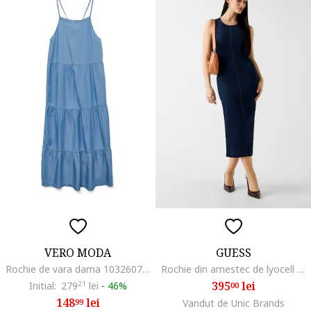
VERO MODA
GUESS
Rochie de vara dama 10326075, Lyocell, Albastru, Albastru
Rochie din amestec de lyocell cu slit pe partea din spate, Bleumarin
395
lei
Initial:
279
21
lei
-
46%
00
148
lei
99
Vandut de Unic Brands