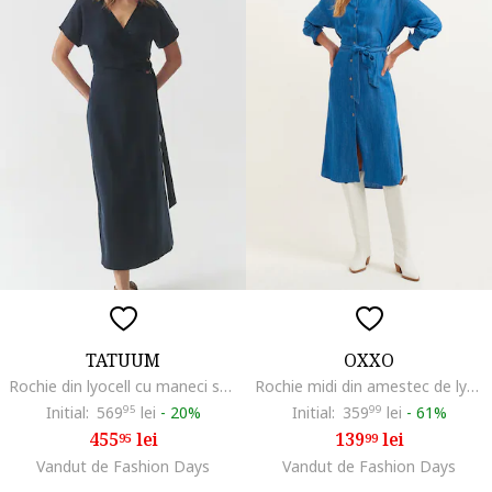
TATUUM
OXXO
Rochie din lyocell cu maneci scurte, Albastru ultramarin
Rochie midi din amestec de lyocell Marcell, Albastru
Initial:
569
95
lei
-
20%
Initial:
359
99
lei
-
61%
455
lei
139
lei
95
99
Vandut de Fashion Days
Vandut de Fashion Days