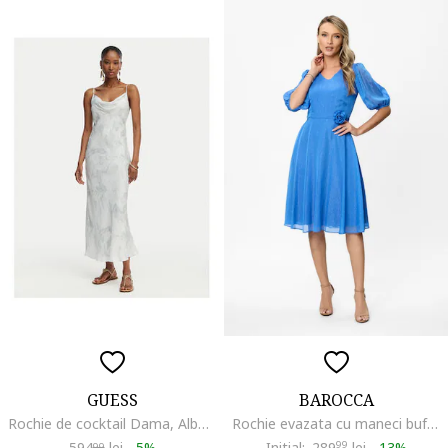
GUESS
BAROCCA
Rochie de cocktail Dama, Albastru, satinata, imprimeu floral, fara maneca,
Rochie evazata cu maneci bufante semi-transparente si aplicatie florala Alison, Albastru royal
594
lei
-
5%
Initial:
289
99
lei
-
13%
99