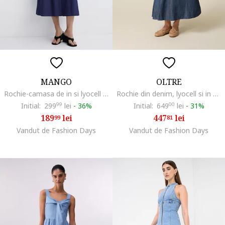
MANGO
OLTRE
Rochie-camasa de in si lyocell cu o curea in talie, Bleumarin
Rochie din denim, lyocell si in cu buzunare laterale, Bleumarin
Initial:
299
99
lei
-
36%
Initial:
649
00
lei
-
31%
189
lei
447
lei
99
81
Vandut de Fashion Days
Vandut de Fashion Days