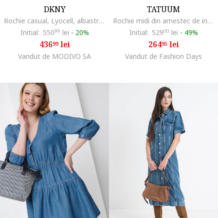
DKNY
TATUUM
Rochie casual, Lyocell, albastru deschis
Rochie midi din amestec de in si lyocell, Albastru ultramarin
Initial:
550
99
lei
-
20%
Initial:
529
00
lei
-
49%
436
lei
264
lei
99
95
Vandut de MODIVO SA
Vandut de Fashion Days