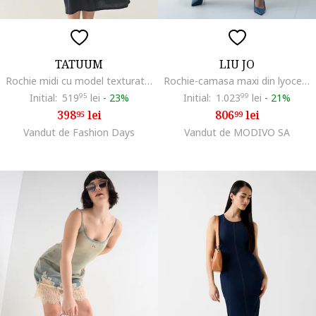
TATUUM
LIU JO
Rochie midi cu model texturat, Albastru ultramarin
Rochie-camasa maxi din lyocell si in, Bleumarin
Initial:
519
95
lei
-
23%
Initial:
1.023
99
lei
-
21%
398
lei
806
lei
95
99
Vandut de Fashion Days
Vandut de MODIVO SA