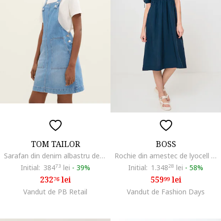
TOM TAILOR
BOSS
Sarafan din denim albastru deschis
Rochie din amestec de lyocell cu decolteu in V, Albastru petrol
Initial:
384
73
lei
-
39%
Initial:
1.348
28
lei
-
58%
232
lei
559
lei
76
99
Vandut de PB Retail
Vandut de Fashion Days