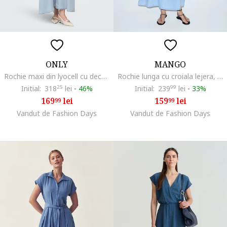
ONLY
MANGO
Rochie maxi din lyocell cu decolteu in V Charis, Albastru glaciar
Rochie lunga cu croiala lejera, Albastru
Initial:
318
25
lei
-
46%
Initial:
239
99
lei
-
33%
169
lei
159
lei
99
99
Vandut de Fashion Days
Vandut de Fashion Days