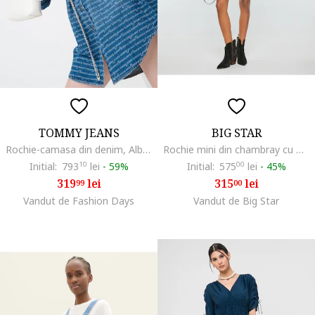
TOMMY JEANS
BIG STAR
Rochie-camasa din denim, Albastru inchis
Rochie mini din chambray cu maneci bufante Jennie 270
Initial:
793
10
lei
-
59%
Initial:
575
00
lei
-
45%
319
lei
315
lei
99
00
Vandut de Fashion Days
Vandut de Big Star