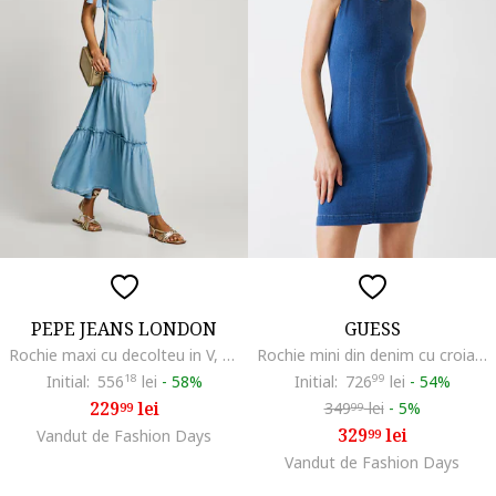
PEPE JEANS LONDON
GUESS
Rochie maxi cu decolteu in V, Albastru deschis
Rochie mini din denim cu croiala bodycon, Albastru inchis
Initial:
556
18
lei
-
58%
Initial:
726
99
lei
-
54%
229
lei
349
lei
-
5%
99
99
329
lei
Vandut de Fashion Days
99
Vandut de Fashion Days