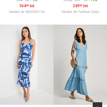
564
lei
249
lei
99
99
Vandut de MODIVO SA
Vandut de Fashion Days