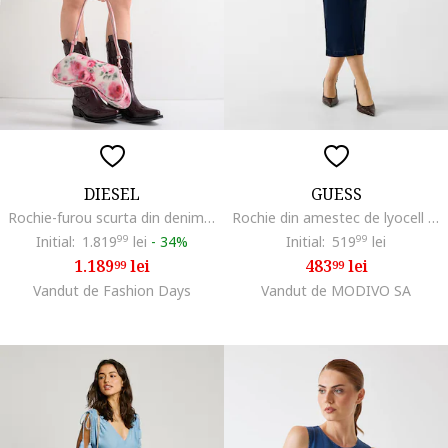
DIESEL
GUESS
Rochie-furou scurta din denim cu terminatie din dantela Odry, Albastru prafuit/Kaki
Rochie din amestec de lyocell cu slit pe partea din spate, Bleumarin
Initial:
1.819
99
lei
-
34%
Initial:
519
99
lei
1.189
lei
483
lei
99
99
Vandut de Fashion Days
Vandut de MODIVO SA