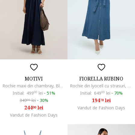
MOTIVI
FIORELLA RUBINO
Rochie maxi din chambray, Bleumarin
Rochie din lyocell cu strasuri, Albastru prafuit
Initial:
499
00
lei
-
51%
Initial:
649
00
lei
-
70%
194
lei
349
lei
-
30%
70
00
244
lei
00
Vandut de Fashion Days
Vandut de Fashion Days