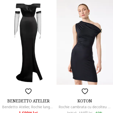
BENEDETTO ATELIER
KOTON
Bendetto Atelier, Rochie lunga cu decolteu pe umeri, Negru
Rochie cambrata cu decolteu pe un umar, Negru
1.699
lei
Initial:
159
99
lei
-
60%
99