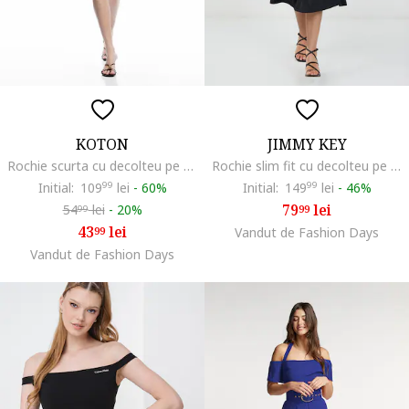
KOTON
JIMMY KEY
Rochie scurta cu decolteu pe un umar, Negru
Rochie slim fit cu decolteu pe un umar, Negru
Initial:
109
99
lei
-
60%
Initial:
149
99
lei
-
46%
79
lei
54
lei
-
20%
99
99
43
lei
99
Vandut de Fashion Days
Vandut de Fashion Days