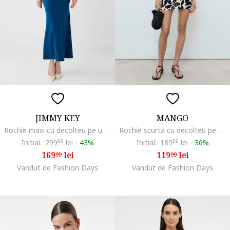
JIMMY KEY
MANGO
Rochie maxi cu decolteu pe un umar, Albastru royal
Rochie scurta cu decolteu pe un umar, Alb/Negru
Initial:
299
99
lei
-
43%
Initial:
189
99
lei
-
36%
169
lei
119
lei
99
99
Vandut de Fashion Days
Vandut de Fashion Days