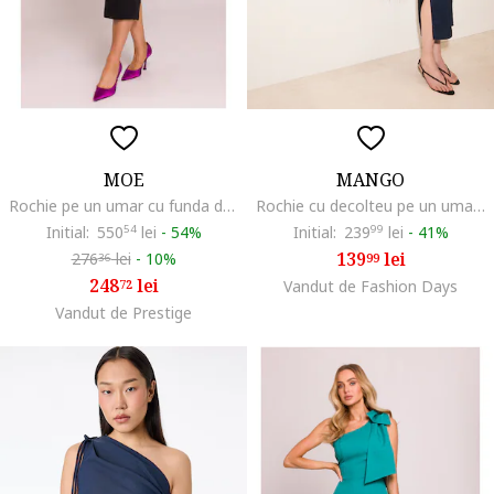
MOE
MANGO
Rochie pe un umar cu funda decorativa,
Rochie cu decolteu pe un umar si drapaj lateral, Bleumarin
Initial:
550
54
lei
-
54%
Initial:
239
99
lei
-
41%
139
lei
276
lei
-
10%
99
36
248
lei
72
Vandut de Fashion Days
Vandut de Prestige