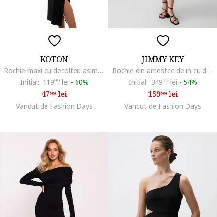
KOTON
JIMMY KEY
Rochie maxi cu decolteu asimetric, Negru
Rochie din amestec de in cu decolteu pe un umar, Negru
Initial:
119
99
lei
-
60%
Initial:
349
99
lei
-
54%
47
lei
159
lei
99
99
Vandut de Fashion Days
Vandut de Fashion Days