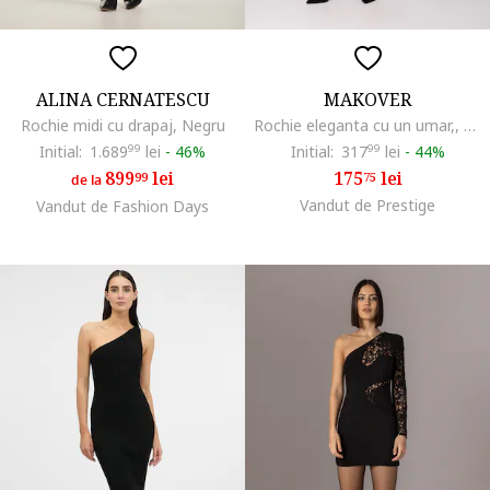
ALINA CERNATESCU
MAKOVER
Rochie midi cu drapaj, Negru
Rochie eleganta cu un umar,, Negru
Initial:
1.689
99
lei
-
46%
Initial:
317
99
lei
-
44%
899
lei
175
lei
99
75
de la
Vandut de Prestige
Vandut de Fashion Days