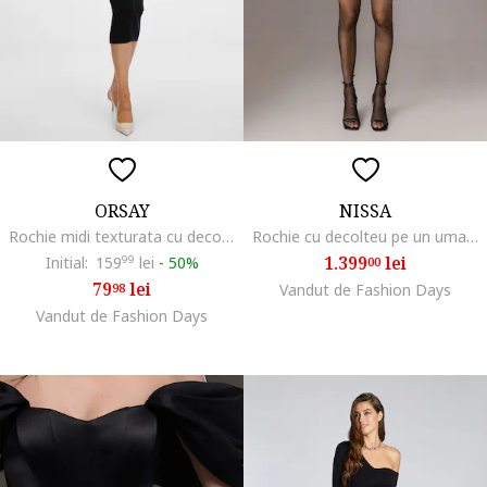
ORSAY
NISSA
Rochie midi texturata cu decolteu pe un umar, Negru
Rochie cu decolteu pe un umar si segment din dantela, Negru
1.399
lei
Initial:
159
99
lei
-
50%
00
79
lei
98
Vandut de Fashion Days
Vandut de Fashion Days