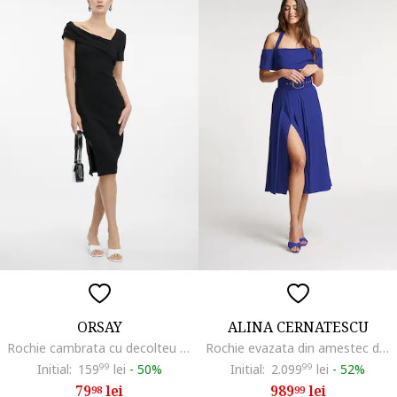
ORSAY
ALINA CERNATESCU
Rochie cambrata cu decolteu asimetric, Negru
Rochie evazata din amestec de in cu slit lateral adanc Chimera, Albastru royal
Initial:
159
99
lei
-
50%
Initial:
2.099
99
lei
-
52%
79
lei
989
lei
98
99