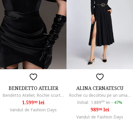
BENEDETTO ATELIER
ALINA CERNATESCU
Bendetto Atelier, Rochie scurta cu decolteu pe umeri, Negru
Rochie cu decolteu pe un umar si slit lateral, Onyx Black
1.599
lei
Initial:
1.889
99
lei
-
47%
99
989
lei
Vandut de Fashion Days
99
Vandut de Fashion Days