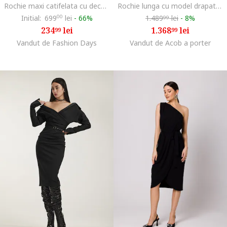
Rochie maxi catifelata cu decolteu pe un umar si slit frontal, Negru
Rochie lunga cu model drapat, Turcoaz
Initial:
699
00
lei
-
66%
1.489
lei
-
8%
99
234
lei
1.368
lei
99
99
Vandut de Fashion Days
Vandut de Acob a porter