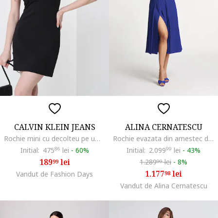
CALVIN KLEIN JEANS
ALINA CERNATESCU
Rochie mini cu decolteu pe umeri si logo discret, Negru
Rochie evazata din amestec de in cu slit lateral adanc Chimera, Albastru royal
Initial:
475
86
lei
-
60%
Initial:
2.099
99
lei
-
43%
189
lei
1.289
lei
-
8%
99
99
1.177
lei
Vandut de Fashion Days
98
Vandut de Alina Cernatescu