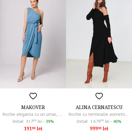
MAKOVER
ALINA CERNATESCU
Rochie eleganta cu un umar,, Albastru
Rochie cu terminatie asimetrica si decupaj pe umeri, Negru
Initial:
317
99
lei
-
39%
Initial:
1.679
99
lei
-
40%
191
lei
999
lei
99
99