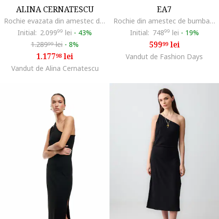
ALINA CERNATESCU
EA7
Rochie evazata din amestec de in cu slit lateral adanc Chimera, Albastru azur
Rochie din amestec de bumbac cu decolteu pe un umar, Negru
Initial:
2.099
99
lei
-
43%
Initial:
748
99
lei
-
19%
599
lei
1.289
lei
-
8%
99
99
1.177
lei
98
Vandut de Fashion Days
Vandut de Alina Cernatescu