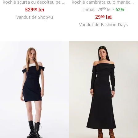
Rochie scurta cu decolteu pe umeri, Negru
Rochie cambrata cu o maneca, Negru
529
lei
Initial:
79
99
lei
-
62%
00
29
lei
Vandut de Shop4u
99
Vandut de Fashion Days