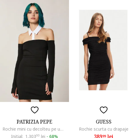
PATRIZIA PEPE
GUESS
Rochie mini cu decolteu pe umeri si cu guler detasabil, Negru
Rochie scurta cu drapaje
389
lei
Initial:
1.303
00
lei
-
68%
99