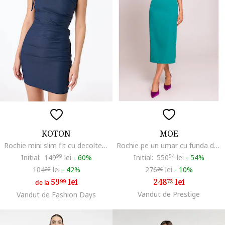
KOTON
MOE
Rochie mini slim fit cu decolteu pe un umar, detaliu drapat si funda, Albastru petrol
Rochie pe un umar cu funda decorativa,
Initial:
149
99
lei
-
60%
Initial:
550
54
lei
-
54%
104
lei
-
42%
276
lei
-
10%
99
36
59
lei
248
lei
99
72
de la
Vandut de Prestige
Vandut de Fashion Days