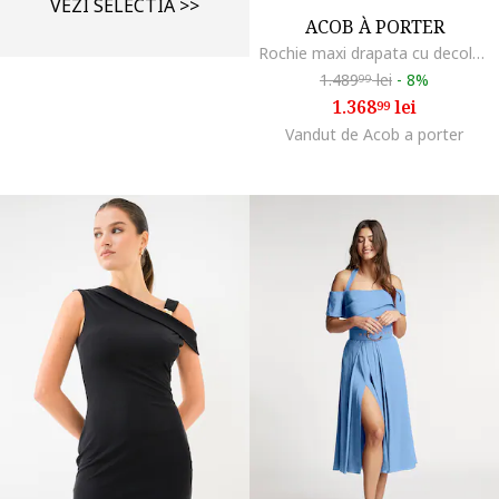
VEZI SELECTIA >>
ACOB À PORTER
Rochie maxi drapata cu decolteu pe umeri, Negru
1.489
lei
-
8%
99
1.368
lei
99
Vandut de Acob a porter