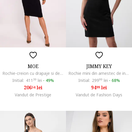
MOE
JIMMY KEY
Rochie-creion cu drapaje si decolteu pe un umar,
Rochie mini din amestec de in cu decupaj, Negru
Initial:
411
39
lei
-
49%
Initial:
299
99
lei
-
68%
206
lei
94
lei
54
99
Vandut de Prestige
Vandut de Fashion Days