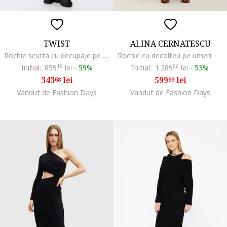
TWIST
ALINA CERNATESCU
Rochie scurta cu decupaje pe umeri, Negru
Rochie cu decolteu pe umeri Chalet, Negru
Initial:
859
19
lei
-
59%
Initial:
1.289
99
lei
-
53%
343
lei
599
lei
68
99
Vandut de Fashion Days
Vandut de Fashion Days