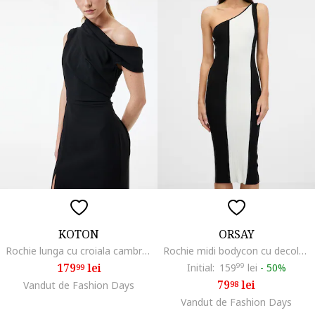
KOTON
ORSAY
Rochie lunga cu croiala cambrata si model uni, Negru
Rochie midi bodycon cu decolteu oe un umar, Alb/Negru
179
lei
Initial:
159
99
lei
-
50%
99
79
lei
Vandut de Fashion Days
98
Vandut de Fashion Days