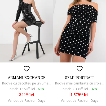
ARMANI EXCHANGE
SELF-PORTRAIT
Rochie cu decolteu pe un umar si aplicatii cu strasuri, Negru
Rochie mini cambrata cu croiala pe umeri, Negru
Initial:
1.150
00
lei
-
69%
Initial:
2.338
99
lei
-
32%
349
lei
1.579
lei
99
99
Vandut de Fashion Days
Vandut de Fashion Days