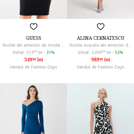
GUESS
ALINA CERNATESCU
Rochie din amestec de modal cu decolteu pe un umar, Negru
Rochie evazata din amestec de in cu slit lateral adanc Chimera, Albastru azur
Initial:
513
99
lei
-
31%
Initial:
2.099
99
lei
-
52%
349
lei
989
lei
99
99
Vandut de Fashion Days
Vandut de Fashion Days