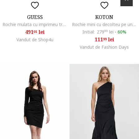
GUESS
KOTON
Rochie mulata cu imprimeu trandafiri
Rochie mini cu decolteu pe un umar Madonna, Negru
491
lei
Initial:
279
99
lei
-
60%
01
111
lei
Vandut de Shop4u
99
Vandut de Fashion Days