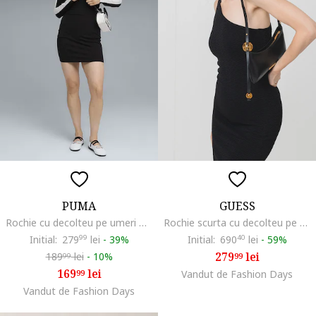
PUMA
GUESS
Rochie cu decolteu pe umeri T7, Negru/Alb murdar
Rochie scurta cu decolteu pe un umar, Negru
Initial:
279
99
lei
-
39%
Initial:
690
40
lei
-
59%
279
lei
189
lei
-
10%
99
99
169
lei
99
Vandut de Fashion Days
Vandut de Fashion Days