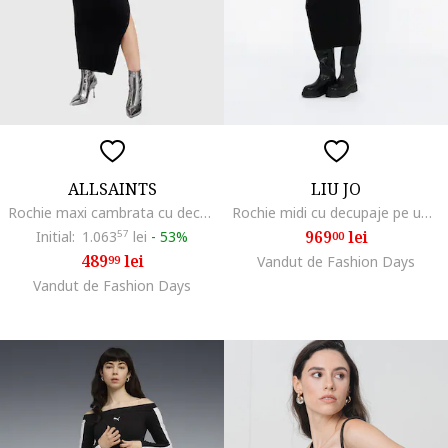
ALLSAINTS
LIU JO
Rochie maxi cambrata cu decolteu pe un umar, Negru
Rochie midi cu decupaje pe umeri, Negru
969
lei
Initial:
1.063
57
lei
-
53%
00
489
lei
99
Vandut de Fashion Days
Vandut de Fashion Days