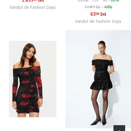
114
lei
-
44%
Vandut de Fashion Days
99
63
lei
99
Vandut de Fashion Days