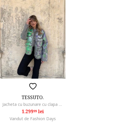
TESSUTO.
Jacheta cu buzunare cu clapa pictata manual, Verde/Violet/Gri inchis melange
1.299
lei
99
Vandut de Fashion Days