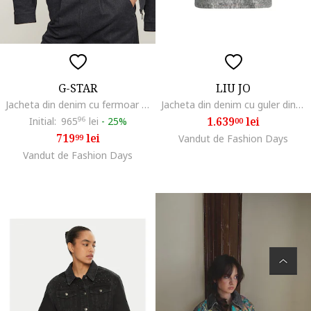
G-STAR
LIU JO
Jacheta din denim cu fermoar si guler clasic, Gri antracit
Jacheta din denim cu guler din blana sintetica si model, Negru/Gri inchis
1.639
lei
Initial:
965
96
lei
-
25%
00
719
lei
99
Vandut de Fashion Days
Vandut de Fashion Days