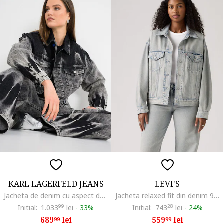
KARL LAGERFELD JEANS
LEVI'S
Jacheta de denim cu aspect decolorat, Gri inchis
Jacheta relaxed fit din denim 90's Trucker, Rosu/Gri deschis/Albastru inchis
Initial:
1.033
99
lei
-
33%
Initial:
743
28
lei
-
24%
689
lei
559
lei
99
99