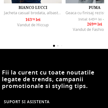
BIANCO LUCCI
PUMA
Jacheta casual brodata, albastru marin, bumbac, guler rotund, maneci lungi
163
lei
Initial: 645
lei
-5
70
66
269
lei
99
Vandut de Hiccup
Vandut de Fashion
Fii la curent cu toate noutatile
legate de trends, campanii
promotionale si styling tips.
SUPORT SI ASISTENTA