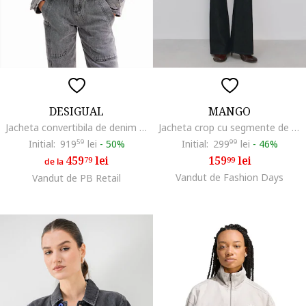
DESIGUAL
MANGO
Jacheta convertibila de denim Tae, Gri deschis
Jacheta crop cu segmente de denim, Gri carbune
Initial:
919
59
lei
-
50%
Initial:
299
99
lei
-
46%
459
lei
159
lei
79
99
de la
Vandut de Fashion Days
Vandut de PB Retail