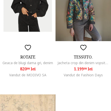
ROTATE
TESSUTO.
Geaca de blugi dama gri, denim
Jacheta crop din denim vopsita manual cu fermoar, Gri/Albastru
820
lei
1.199
lei
99
99
Vandut de MODIVO SA
Vandut de Fashion Days