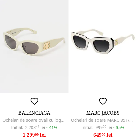
BALENCIAGA
MARC JACOBS
Ochelari de soare ovali cu logo, Alb fildes
Ochelari de soare MARC 851/S CCP/9O 52 Femei, Marime 52 mm
Initial:
2.203
41
lei
-
41%
Initial:
999
00
lei
-
35%
1.299
lei
649
lei
99
00