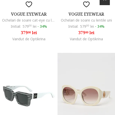
VOGUE EYEWEAR
VOGUE EYEWEAR
Ochelari de soare cat-eye cu lentile polarizate, Alb murdar
Ochelari de soare cu lentile uni
Initial:
579
00
lei
-
34%
Initial:
579
00
lei
-
34%
379
lei
379
lei
00
00
Vandut de Optikrina
Vandut de Optikrina