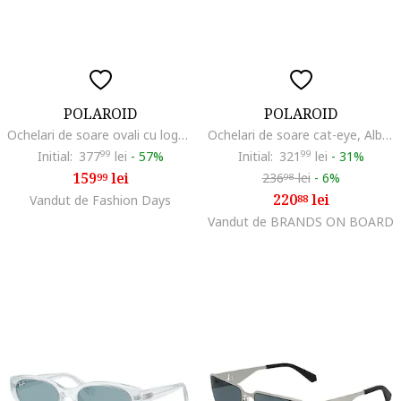
POLAROID
POLAROID
Ochelari de soare ovali cu logo discret, Auriu/Alb murdar
Ochelari de soare cat-eye, Alb murdar
Initial:
377
99
lei
-
57%
Initial:
321
99
lei
-
31%
159
lei
236
lei
-
6%
99
98
220
lei
Vandut de Fashion Days
88
Vandut de BRANDS ON BOARD