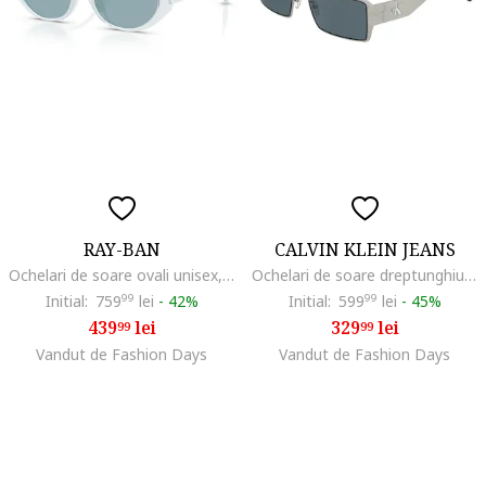
RAY-BAN
CALVIN KLEIN JEANS
Ochelari de soare ovali unisex, Alb/Argintiu
Ochelari de soare dreptunghiulari cu model unisex, Negru/Alb murdar
Initial:
759
99
lei
-
42%
Initial:
599
99
lei
-
45%
439
lei
329
lei
99
99
Vandut de Fashion Days
Vandut de Fashion Days