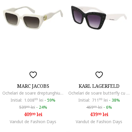
MARC JACOBS
KARL LAGERFELD
Ochelari de soare dreptunghiulari, Auriu/Alb fildes
Ochelari de soare butterfly cu lentile in degrade, Negdwqfru, Alb/Negru
Initial:
1.008
99
lei
-
59%
Initial:
711
99
lei
-
38%
539
lei
-
24%
469
lei
-
6%
99
99
409
lei
439
lei
99
99
Vandut de Fashion Days
Vandut de Fashion Days