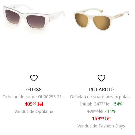
GUESS
POLAROID
Ochelari de soare GU00293 21B 55, Marime 55 mm
Ochelari de soare unisex polarizati cu lentile in degrade
409
lei
Initial:
347
99
lei
-
54%
00
179
lei
-
11%
Vandut de Optikrina
99
159
lei
99
Vandut de Fashion Days