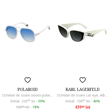
POLAROID
KARL LAGERFELD
Ochelari de soare unisex polarizati cu lentile in degrade
Ochelari de soare cat-eye, Alb fildes/Negru
Initial:
320
99
lei
-
59%
Initial:
736
99
lei
-
40%
439
lei
159
lei
-
18%
99
99