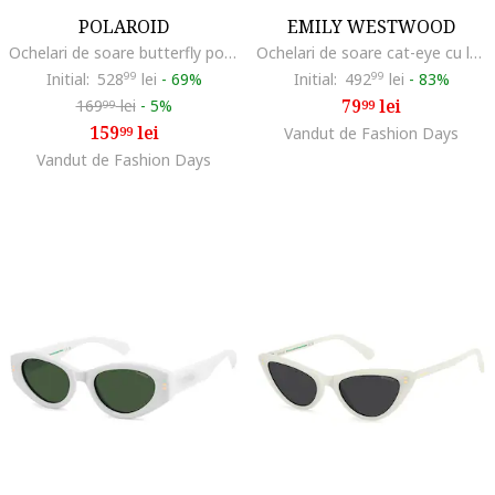
POLAROID
EMILY WESTWOOD
Ochelari de soare butterfly polarizati, Alb fildes/Gri deschis
Ochelari de soare cat-eye cu lentile uni Amaya, Alb/Negru
Initial:
528
99
lei
-
69%
Initial:
492
99
lei
-
83%
79
lei
169
lei
-
5%
99
99
159
lei
99
Vandut de Fashion Days
Vandut de Fashion Days