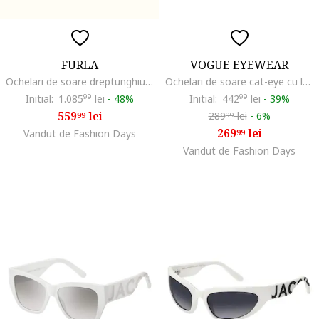
FURLA
VOGUE EYEWEAR
Ochelari de soare dreptunghiulari cu lentile in degrade, Alb/Auriu
Ochelari de soare cat-eye cu lentile polarizate, Alb murdar
Initial:
1.085
99
lei
-
48%
Initial:
442
99
lei
-
39%
559
lei
289
lei
-
6%
99
99
269
lei
Vandut de Fashion Days
99
Vandut de Fashion Days