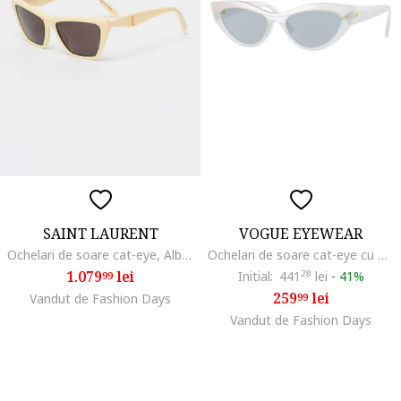
SAINT LAURENT
VOGUE EYEWEAR
Ochelari de soare cat-eye, Alb fildes
Ochelari de soare cat-eye cu detalii logo, Alb
1.079
lei
Initial:
441
28
lei
-
41%
99
259
lei
Vandut de Fashion Days
99
Vandut de Fashion Days