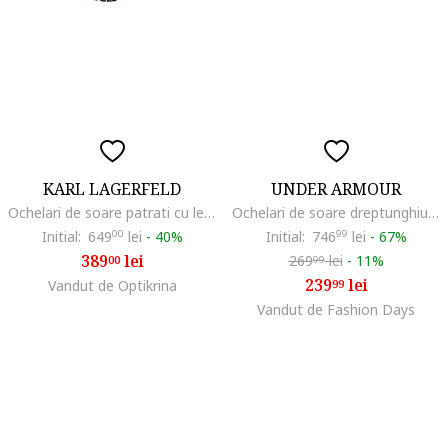
KARL LAGERFELD
UNDER ARMOUR
Ochelari de soare patrati cu lentile in degrade, Alb/Negru
Ochelari de soare dreptunghiulari cu logo discret si model unisex, Alb
Initial:
649
00
lei
-
40%
Initial:
746
99
lei
-
67%
389
lei
269
lei
-
11%
00
99
239
lei
Vandut de Optikrina
99
Vandut de Fashion Days