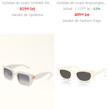
Ochelari de soare OO9465 946533 25, Marime 25 mm
Ochelari de soare dreptunghiulari
819
lei
Initial:
1.115
99
lei
-
63%
00
409
lei
Vandut de Optikrina
99
Vandut de Fashion Days