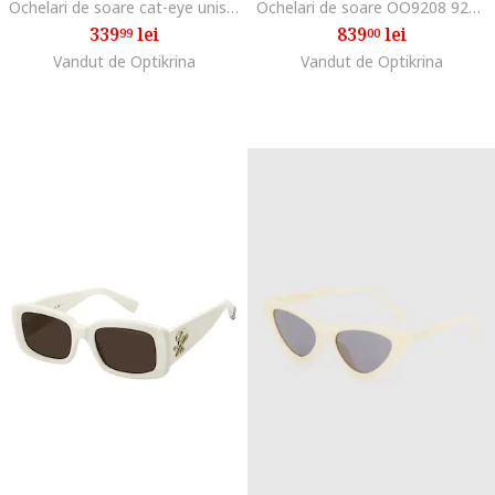
Ochelari de soare cat-eye unisex, Alb/Negru
Ochelari de soare OO9208 920857 38, Marime 38 mm
339
lei
839
lei
99
00
Vandut de Optikrina
Vandut de Optikrina