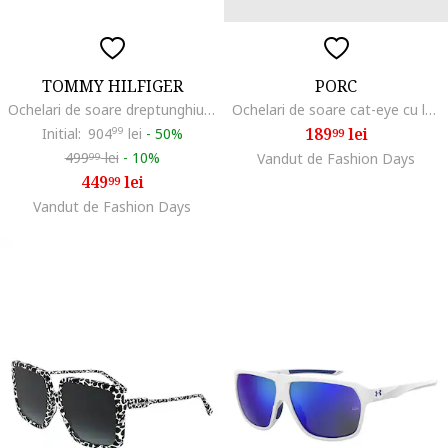
TOMMY HILFIGER
PORC
Ochelari de soare dreptunghiulari cu model cu monograma metalica, Alb/Auriu
Ochelari de soare cat-eye cu lentile polarizate Wicked, Ivoire
189
lei
Initial:
904
99
lei
-
50%
99
499
lei
-
10%
Vandut de Fashion Days
99
449
lei
99
Vandut de Fashion Days