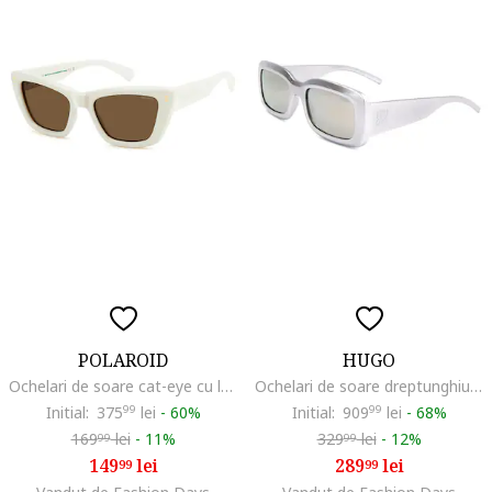
POLAROID
HUGO
Ochelari de soare cat-eye cu lentile polarizate, Alb murdar
Ochelari de soare dreptunghiulari cu logo si model unisex, Alb
Initial:
375
99
lei
-
60%
Initial:
909
99
lei
-
68%
169
lei
-
11%
329
lei
-
12%
99
99
149
lei
289
lei
99
99