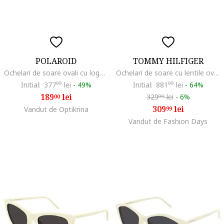
POLAROID
TOMMY HILFIGER
Ochelari de soare ovali cu logo discret, Auriu/Alb murdar
Ochelari de soare cu lentile ovale, Alb murdar
Initial:
377
99
lei
-
49%
Initial:
881
99
lei
-
64%
189
lei
329
lei
-
6%
00
99
309
lei
Vandut de Optikrina
99
Vandut de Fashion Days