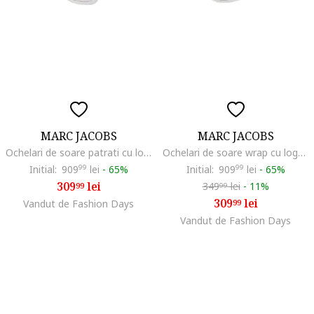
MARC JACOBS
MARC JACOBS
Ochelari de soare patrati cu logo, Alb murdar
Ochelari de soare wrap cu logo in relief, Alb/Negru
Initial:
909
99
lei
-
65%
Initial:
909
99
lei
-
65%
309
lei
349
lei
-
11%
99
99
309
lei
Vandut de Fashion Days
99
Vandut de Fashion Days