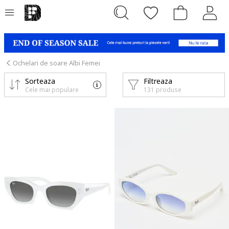
Ochelari de soare Albi Femei
Sorteaza
Filtreaza
Cele mai populare
131 produse