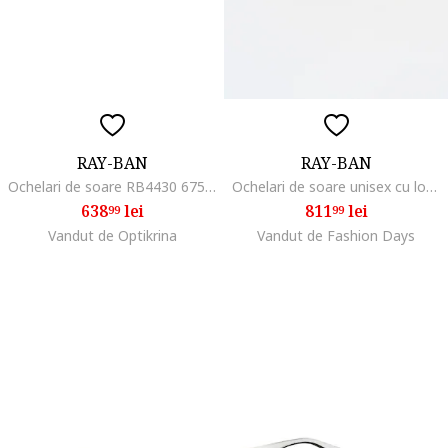
RAY-BAN
RAY-BAN
Ochelari de soare RB4430 675911 49, Marime 49 mm
Ochelari de soare unisex cu logo, Alb
638
lei
811
lei
99
99
Vandut de Optikrina
Vandut de Fashion Days