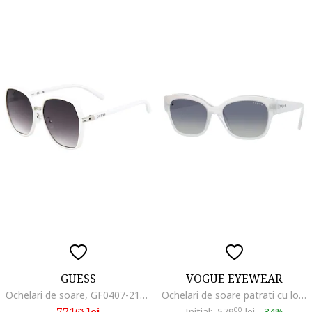
GUESS
VOGUE EYEWEAR
Ochelari de soare, GF0407-21B, alb, 59x17x145
Ochelari de soare patrati cu logo, Alb
771
lei
Initial:
579
00
lei
-
34%
63