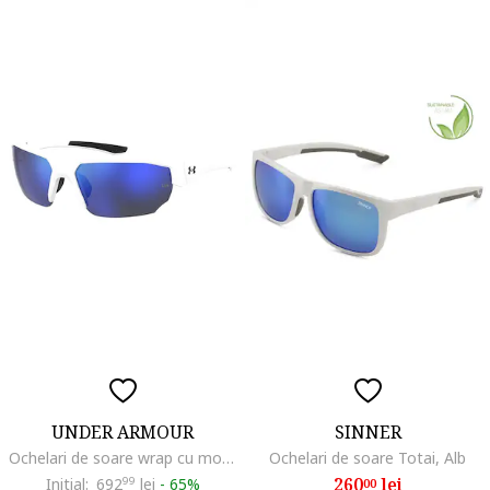
UNDER ARMOUR
SINNER
Ochelari de soare wrap cu model unisex, Alb/Negru
Ochelari de soare Totai, Alb
260
lei
Initial:
692
99
lei
-
65%
00