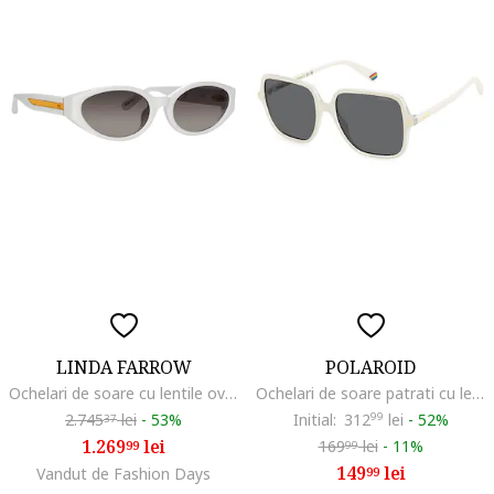
LINDA FARROW
POLAROID
Ochelari de soare cu lentile ovale Lyra, Alb/Auriu
Ochelari de soare patrati cu lentile polarizate
2.745
lei
-
53%
Initial:
312
99
lei
-
52%
37
1.269
lei
169
lei
-
11%
99
99
149
lei
Vandut de Fashion Days
99