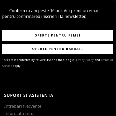
Confirm ca am peste 16 ani. Vei primi un email
pentru confirmarea inscrierii la newsletter.
OFERTE PENTRU FEMEI
OFERTE PENTRU BARBATI
This site is protected by reCAPTCHA and the Google
Privacy Policy
and
Terms of
Service
apply.
BRAVO!
Te-ai abonat cu succes la newsletter folosind adresa de e-mail
%email%
.
Ti-am pregatit noutati despre brandurile noastre, selectii exclusive si
SUPORT SI ASISTENTA
ultimele tendinte in moda!
Intrebari frecvente
Informatii retur