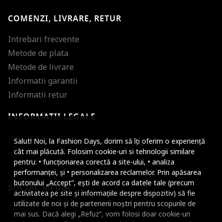
COMENZI, LIVRARE, RETUR
Intrebari frecvente
Metode de plata
Metode de livrare
Informatii garantii
Informatii retur
INFORMATII LEGALE
Mareste dimensiunea
Informatii utile
Salut! Noi, la Fashion Days, dorim să îți oferim o experiență
Micsoreaza dimensiu
cât mai plăcută. Folosim cookie-uri si tehnologii similare
pentru: • funcționarea corectă a site-ului, • analiza
Mareste spatierea tex
performanței, și • personalizarea reclamelor. Prin apăsarea
butonului „Accept”, ești de acord ca datele tale (precum
SOCIAL MEDIA
Micsoreaza spatierea
activitatea pe site și informațiile despre dispozitiv) să fie
utilizate de noi și de partenerii noștri pentru scopurile de
Facebook
Mareste inaltimea ra
mai sus. Dacă alegi „Refuz”, vom folosi doar cookie-uri