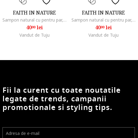
FAITH IN NATURE
FAITH IN NATURE
Sampon natural cu pentru par, 400 ml5, Fructul dragonului, 400 ml
Sampon natural cu pentru par, 400 ml5, Lavanda, 400 ml
40
lei
40
lei
00
00
Vandut de Tuju
Vandut de Tuju
Fii la curent cu toate noutatile
legate de trends, campanii
promotionale si styling tips.