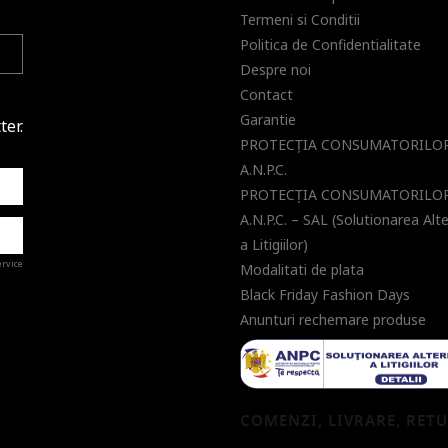
Termeni si Conditii
Politica de Confidentialitate
Despre noi
Contact
Garantie
ter.
PROTECŢIA CONSUMATORILOR
A.N.P.C.
PROTECŢIA CONSUMATORILOR
A.N.P.C. – SAL (Solutionarea Alt
a Litigiilor)
ervice
Modalitati de plata
Black Friday Fashion Days
Anunturi rechemare produse
a de
COMENZI, LIVRARE, RET