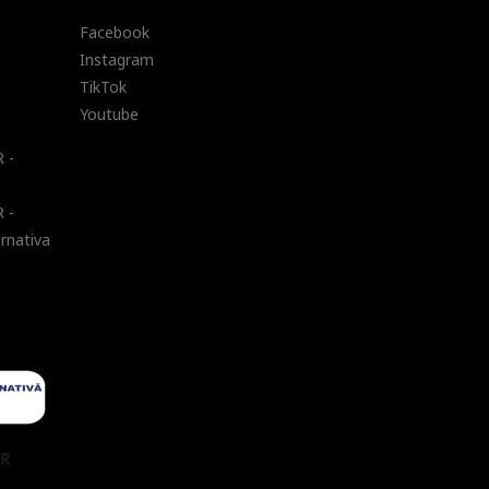
Facebook
Instagram
TikTok
Youtube
 -
 -
ernativa
UR