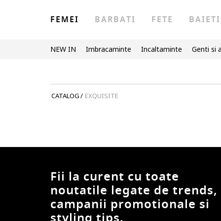
FEMEI
BARBATI
FETE
BAIETI
NEW IN
Imbracaminte
Incaltaminte
Genti si 
CATALOG
/
EXQUISITE
Fii la curent cu toate
noutatile legate de trends,
campanii promotionale si
styling tips.