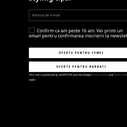
Confirm ca am peste 16 ani. Vei primi un
email pentru confirmarea inscrierii la newslet
OFERTE PENTRU FEMEI
OFERTE PENTRU BARBATI
This site is protected by reCAPTCHA and the Google
Privacy Policy
and
Terms of S
apply.
BRAVO!
Te-ai abonat cu succes la newsletter folosind adres
e-mail
%email%
.
Ti-am pregatit noutati despre brandurile noastre,
selectii exclusive si ultimele tendinte in moda!