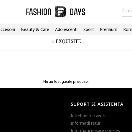
Cauta
accesorii
Beauty & Care
Adolescenti
Sport
Premium
Roma
EXQUISITE
Nu au fost gasite produse.
SUPORT SI ASISTENTA
Intrebari frecvente
Informatii retur
Informatii despre cookies