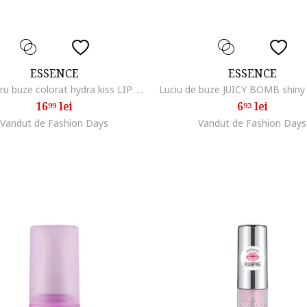
ESSENCE
ESSENCE
Ulei pentru buze colorat hydra kiss LIP OIL, 4 ml, 03
16
lei
6
lei
99
93
Vandut de Fashion Days
Vandut de Fashion Days