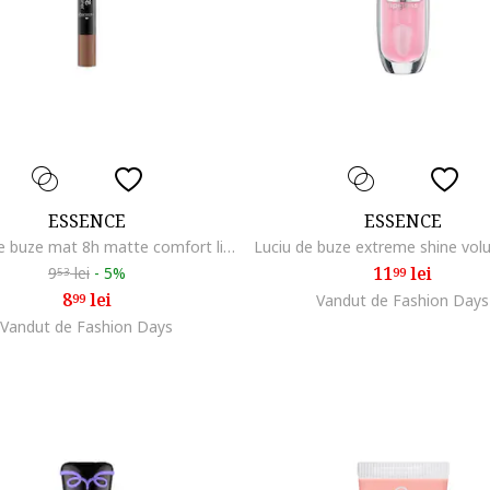
ESSENCE
ESSENCE
Creion de buze mat 8h matte comfort lipliner, 0.3g, 10
11
lei
9
lei
-
5%
99
53
8
lei
99
Vandut de Fashion Days
Vandut de Fashion Days