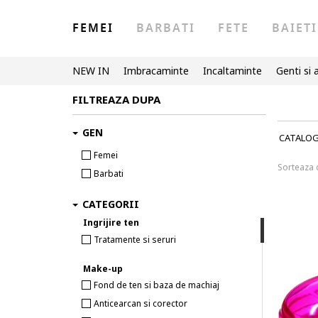
FEMEI
BARBATI
FETE
BAIETI
NEW IN
Imbracaminte
Incaltaminte
Genti si 
FILTREAZA DUPA
GEN
CATALO
Femei
Sorteaza
Barbati
CATEGORII
Ingrijire ten
Tratamente si seruri
Make-up
Fond de ten si baza de machiaj
Anticearcan si corector