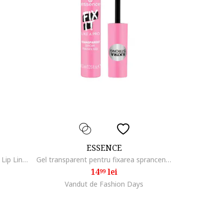
ESSENCE
Creion contur pentru buze Tatoo Lip Liner Line n' STAIN!, 2.5 ml, Everyone's Nude-Pink
Gel transparent pentru fixarea sprancenelor FIX IT LIKE A PRO TRANSPARENT BROW FIXING GEL, 8.5 ml
14
lei
99
Vandut de Fashion Days