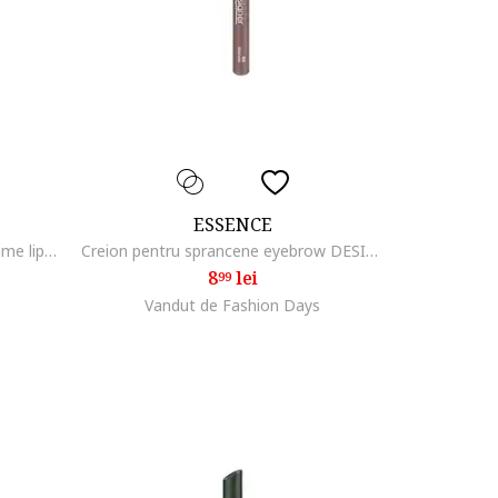
ESSENCE
Luciu de buze extreme shine volume lipgloss, 5 ml, 02
Creion pentru sprancene eyebrow DESIGNER, 1 g, 04
8
lei
99
Vandut de Fashion Days