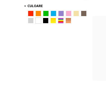
CULOARE
Creion sprancene
Tus de ochi
Fard de pleoape
Tratament
Gene false
Luciu de buze
Iluminator
Kit sprancene
Unt de buze
Ulei de buze
Creion de buze
Ruj
Baza de machiaj
Mascara
Baza pentru mascara
Lac de unghii
Tratament unghii