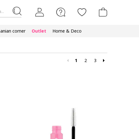
...
nian corner
Outlet
Home & Deco
1
2
3