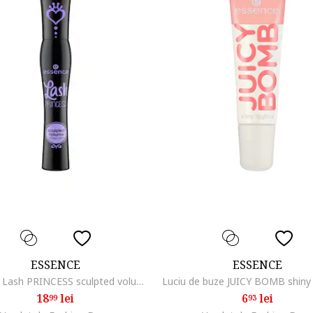
ESSENCE
ESSENCE
Mascara Lash PRINCESS sculpted volume mascara, 12 ml
18
lei
6
lei
99
93