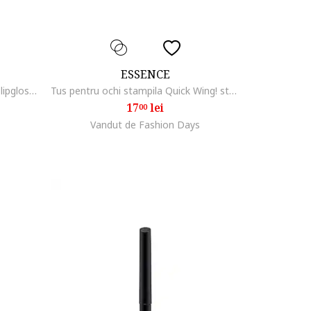
ESSENCE
Luciu de buze JUICY BOMB shiny lipgloss, 10 ml, 102
Tus pentru ochi stampila Quick Wing! stamp eyeliner 01, 3.5 ml
17
lei
00
Vandut de Fashion Days