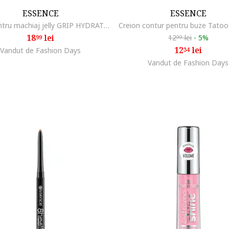
ESSENCE
ESSENCE
Baza pentru machiaj jelly GRIP HYDRATING PRIMER, 29 ml, Fara
18
lei
12
lei
-
5%
99
99
12
lei
Vandut de Fashion Days
34
Vandut de Fashion Days