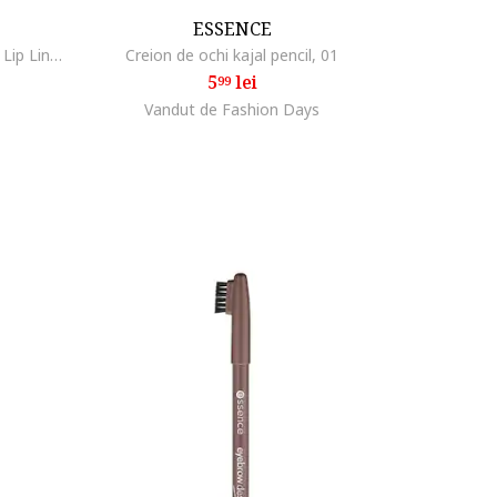
ESSENCE
Creion contur pentru buze Tatoo Lip Liner Line n' STAIN!, 2.5 ml, Must Have Brown
Creion de ochi kajal pencil, 01
5
lei
99
Vandut de Fashion Days