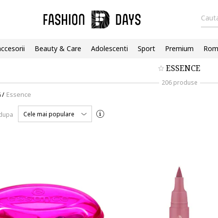
Cauta
accesorii
Beauty & Care
Adolescenti
Sport
Premium
Roma
ESSENCE
206 produse
G
/
Essence
Cele mai populare
 dupa