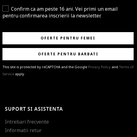
Confirm ca am peste 16 ani. Vei primi un email
pentru confirmarea inscrierii la newsletter.
OFERTE PENTRU FEMEI
OFERTE PENTRU BARBATI
This site is protected by reCAPTCHA and the Google
Privacy Policy
and
Terms of
Service
apply.
BRAVO!
Te-ai abonat cu succes la newsletter folosind adresa de e-mail
%email%
.
Ti-am pregatit noutati despre brandurile noastre, selectii exclusive si
SUPORT SI ASISTENTA
ultimele tendinte in moda!
Intrebari frecvente
Informatii retur