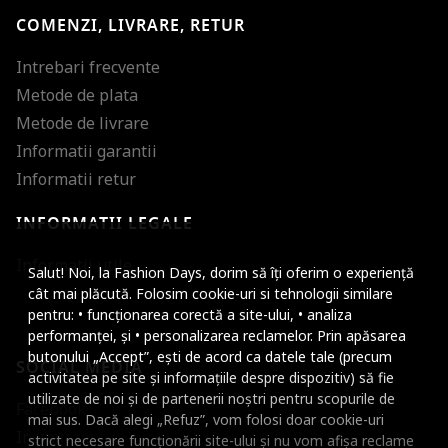
COMENZI, LIVRARE, RETUR
Intrebari frecvente
Metode de plata
Metode de livrare
Informatii garantii
Informatii retur
INFORMATII LEGALE
Mareste dimensiunea
Informatii utile
Salut! Noi, la Fashion Days, dorim să îți oferim o experiență
Micsoreaza dimensiu
cât mai plăcută. Folosim cookie-uri si tehnologii similare
pentru: • funcționarea corectă a site-ului, • analiza
Mareste spatierea tex
performanței, și • personalizarea reclamelor. Prin apăsarea
butonului „Accept”, ești de acord ca datele tale (precum
SOCIAL MEDIA
Micsoreaza spatierea
activitatea pe site și informațiile despre dispozitiv) să fie
utilizate de noi și de partenerii noștri pentru scopurile de
Facebook
Mareste inaltimea ra
mai sus. Dacă alegi „Refuz”, vom folosi doar cookie-uri
Instagram
strict necesare funcționării site-ului și nu vom afișa reclame