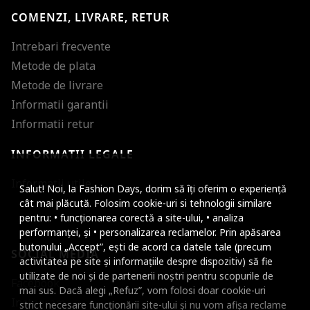
COMENZI, LIVRARE, RETUR
Intrebari frecvente
Metode de plata
Metode de livrare
Informatii garantii
Informatii retur
INFORMATII LEGALE
Mareste dimensiunea
Informatii utile
Salut! Noi, la Fashion Days, dorim să îți oferim o experiență
Micsoreaza dimensiu
cât mai plăcută. Folosim cookie-uri si tehnologii similare
pentru: • funcționarea corectă a site-ului, • analiza
Mareste spatierea tex
performanței, și • personalizarea reclamelor. Prin apăsarea
butonului „Accept”, ești de acord ca datele tale (precum
SOCIAL MEDIA
Micsoreaza spatierea
activitatea pe site și informațiile despre dispozitiv) să fie
utilizate de noi și de partenerii noștri pentru scopurile de
Facebook
Mareste inaltimea ra
mai sus. Dacă alegi „Refuz”, vom folosi doar cookie-uri
Instagram
strict necesare funcționării site-ului și nu vom afișa reclame