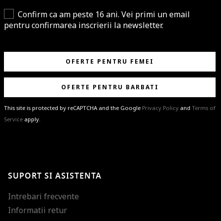
Confirm ca am peste 16 ani. Vei primi un email
pentru confirmarea inscrierii la newsletter.
OFERTE PENTRU FEMEI
OFERTE PENTRU BARBATI
This site is protected by reCAPTCHA and the Google
Privacy Policy
and
Terms of
Service
apply.
BRAVO!
Te-ai abonat cu succes la newsletter folosind adresa de e-mail
%email%
.
Ti-am pregatit noutati despre brandurile noastre, selectii exclusive si
SUPORT SI ASISTENTA
ultimele tendinte in moda!
Intrebari frecvente
Informatii retur