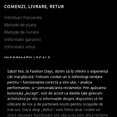
COMENZI, LIVRARE, RETUR
Intrebari frecvente
Metode de plata
Metode de livrare
Informatii garantii
Informatii retur
INFORMATII LEGALE
Mareste dimensiunea
Informatii utile
Salut! Noi, la Fashion Days, dorim să îți oferim o experiență
Micsoreaza dimensiu
cât mai plăcută. Folosim cookie-uri si tehnologii similare
pentru: • funcționarea corectă a site-ului, • analiza
Mareste spatierea tex
performanței, și • personalizarea reclamelor. Prin apăsarea
butonului „Accept”, ești de acord ca datele tale (precum
SOCIAL MEDIA
Micsoreaza spatierea
activitatea pe site și informațiile despre dispozitiv) să fie
utilizate de noi și de partenerii noștri pentru scopurile de
Facebook
Mareste inaltimea ra
mai sus. Dacă alegi „Refuz”, vom folosi doar cookie-uri
Instagram
strict necesare funcționării site-ului și nu vom afișa reclame