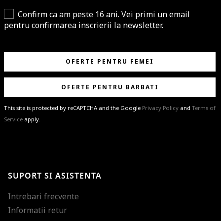
Confirm ca am peste 16 ani. Vei primi un email
pentru confirmarea inscrierii la newsletter.
OFERTE PENTRU FEMEI
OFERTE PENTRU BARBATI
This site is protected by reCAPTCHA and the Google
Privacy Policy
and
Terms of
Service
apply.
BRAVO!
Te-ai abonat cu succes la newsletter folosind adresa de e-mail
%email%
.
Ti-am pregatit noutati despre brandurile noastre, selectii exclusive si
SUPORT SI ASISTENTA
ultimele tendinte in moda!
Intrebari frecvente
Informatii retur