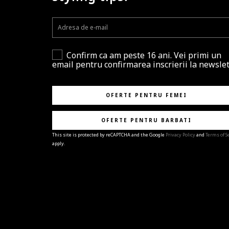
Confirm ca am peste 16 ani. Vei primi un
email pentru confirmarea inscrierii la newslet
OFERTE PENTRU FEMEI
OFERTE PENTRU BARBATI
This site is protected by reCAPTCHA and the Google
Privacy Policy
and
Terms of S
apply.
BRAVO!
Te-ai abonat cu succes la newsletter folosind adres
e-mail
%email%
.
Ti-am pregatit noutati despre brandurile noastre,
selectii exclusive si ultimele tendinte in moda!