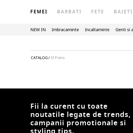
FEMEI
BARBATI
FETE
BAIETI
NEW IN
Imbracaminte
Incaltaminte
Genti si 
CATALOG
/
El Potro
Fii la curent cu toate
noutatile legate de trends,
campanii promotionale si
styling tips.