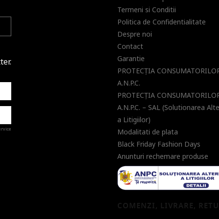
Termeni si Conditii
Politica de Confidentialitate
Despre noi
Contact
Garantie
ter.
PROTECŢIA CONSUMATORILOR
A.N.P.C.
PROTECŢIA CONSUMATORILOR
A.N.P.C. – SAL (Solutionarea Alt
a Litigiilor)
ervice
Modalitati de plata
Black Friday Fashion Days
Anunturi rechemare produse
a de
COMENZI, LIVRARE, RET