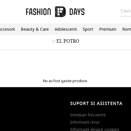
Cauta
accesorii
Beauty & Care
Adolescenti
Sport
Premium
Roma
EL POTRO
Nu au fost gasite produse.
SUPORT SI ASISTENTA
Intrebari frecvente
Informatii retur
Informatii despre cookies