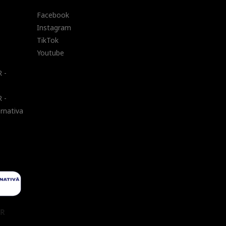
Facebook
Instagram
TikTok
Youtube
 -
 -
ernativa
UR