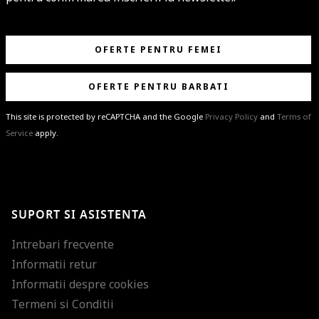
OFERTE PENTRU FEMEI
OFERTE PENTRU BARBATI
This site is protected by reCAPTCHA and the Google
Privacy Policy
and
Terms of
Service
apply.
BRAVO!
Te-ai abonat cu succes la newsletter folosind adresa de e-mail
%email%
.
Ti-am pregatit noutati despre brandurile noastre, selectii exclusive si
SUPORT SI ASISTENTA
ultimele tendinte in moda!
Intrebari frecvente
Informatii retur
Informatii despre cookies
Termeni si Conditii