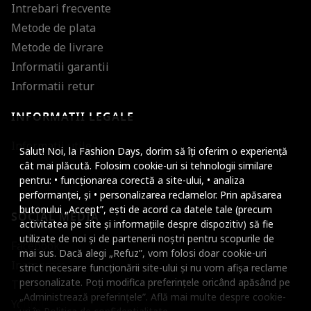
Intrebari frecvente
Metode de plata
Metode de livrare
Informatii garantii
Informatii retur
INFORMATII LEGALE
Mareste dimensiunea
Informatii utile
Salut! Noi, la Fashion Days, dorim să îți oferim o experiență
Micsoreaza dimensiu
cât mai plăcută. Folosim cookie-uri si tehnologii similare
pentru: • funcționarea corectă a site-ului, • analiza
Mareste spatierea tex
performanței, și • personalizarea reclamelor. Prin apăsarea
butonului „Accept”, ești de acord ca datele tale (precum
SOCIAL MEDIA
Micsoreaza spatierea
activitatea pe site și informațiile despre dispozitiv) să fie
utilizate de noi și de partenerii noștri pentru scopurile de
Facebook
Mareste inaltimea ra
mai sus. Dacă alegi „Refuz”, vom folosi doar cookie-uri
Instagram
strict necesare funcționării site-ului și nu vom afișa reclame
Micsoreaza inaltimea
personalizate. Poți modifica preferințele oricând apăsând pe
TikTok
„Administrează preferințele”. Află mai multe despre cookie-
Inverseaza culorile
Youtube