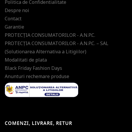
Politica de Confidentialitate
Despre noi
Contact
Garantie
PROTECŢIA CONSUMATORILOR - A.N.P.C.
PROTECŢIA CONSUMATORILOR - A.N.P.C. – SAL
(Solutionarea Alternativa a Litigiilor)
Modalitati de plata
Black Friday Fashion Days
Anunturi rechemare produse
COMENZI, LIVRARE, RETUR