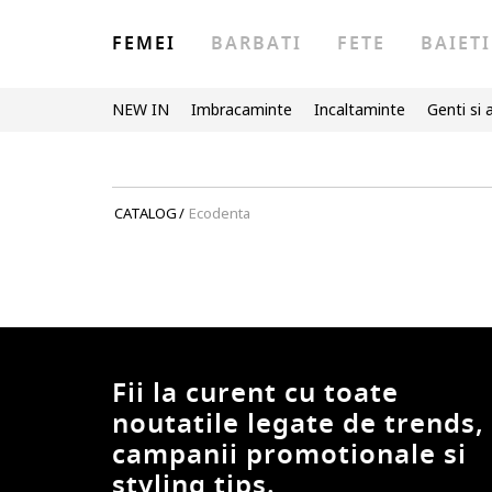
FEMEI
BARBATI
FETE
BAIETI
NEW IN
Imbracaminte
Incaltaminte
Genti si 
CATALOG
/
Ecodenta
Fii la curent cu toate
noutatile legate de trends,
campanii promotionale si
styling tips.