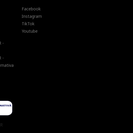
Facebook
Instagram
TikTok
Youtube
 -
 -
ernativa
UR