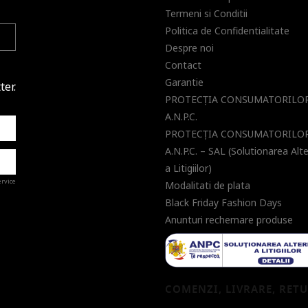
Termeni si Conditii
Politica de Confidentialitate
Despre noi
Contact
Garantie
ter.
PROTECŢIA CONSUMATORILOR
A.N.P.C.
PROTECŢIA CONSUMATORILOR
A.N.P.C. – SAL (Solutionarea Alt
a Litigiilor)
ervice
Modalitati de plata
Black Friday Fashion Days
Anunturi rechemare produse
a de
COMENZI, LIVRARE, RET