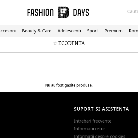
Cauta
accesorii
Beauty & Care
Adolescenti
Sport
Premium
Roma
ECODENTA
Nu au fost gasite produse.
SUPORT SI ASISTENTA
Intrebari frecvente
Informatii retur
Informatii despre cookies