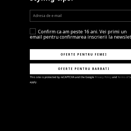
Confirm ca am peste 16 ani. Vei primi un
email pentru confirmarea inscrierii la newslet
OFERTE PENTRU FEMEI
OFERTE PENTRU BARBATI
This site is protected by reCAPTCHA and the Google
Privacy Policy
and
Terms of S
apply.
BRAVO!
Te-ai abonat cu succes la newsletter folosind adres
e-mail
%email%
.
Ti-am pregatit noutati despre brandurile noastre,
selectii exclusive si ultimele tendinte in moda!