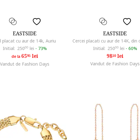
EASTSIDE
EASTSIDE
l placat cu aur de 14k, Auriu
Initial:
250
00
lei
-
73%
Initial:
250
00
lei
-
60%
65
lei
98
lei
95
10
de la
Vandut de Fashion Days
Vandut de Fashion Days