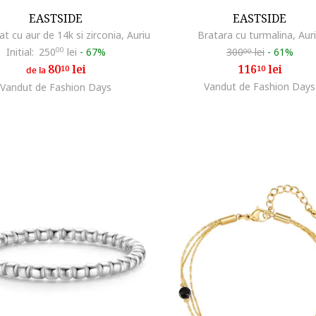
EASTSIDE
EASTSIDE
cat cu aur de 14k si zirconia, Auriu
Bratara cu turmalina, Aur
Initial:
250
00
lei
-
67%
300
lei
-
61%
00
80
lei
116
lei
10
10
de la
Vandut de Fashion Days
Vandut de Fashion Days