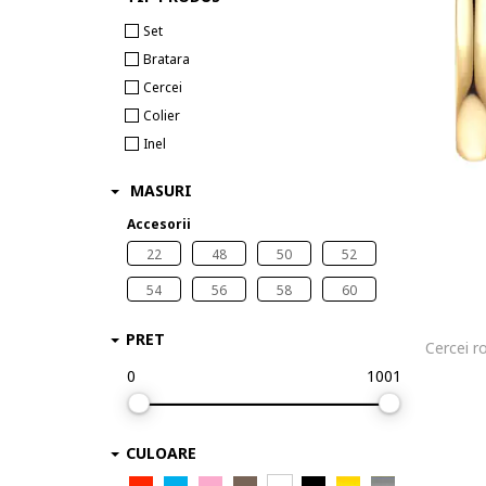
Set
Bratara
Cercei
Colier
Inel
MASURI
Accesorii
22
48
50
52
54
56
58
60
PRET
Cercei r
0
1001
CULOARE