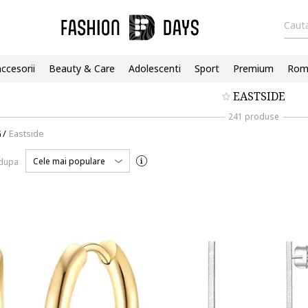
Cauta
accesorii
Beauty & Care
Adolescenti
Sport
Premium
Roma
EASTSIDE
241 produse
G
/
Eastside
Cele mai populare
 dupa