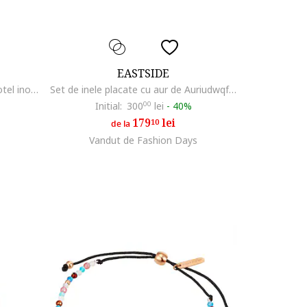
EASTSIDE
Cercei placati cu aur de 14K, din otel inoxidabil, Auriu
Set de inele placate cu aur de Auriudwqf, Auriu
Initial:
300
00
lei
-
40%
179
lei
10
de la
Vandut de Fashion Days