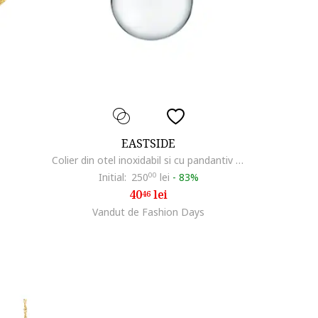
EASTSIDE
Colier din otel inoxidabil si cu pandantiv rotund, Argintiu
Initial:
250
00
lei
-
83%
40
lei
46
Vandut de Fashion Days