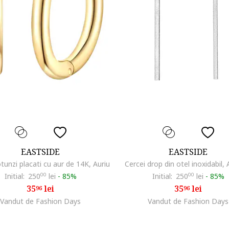
EASTSIDE
EASTSIDE
otunzi placati cu aur de 14K, Auriu
Cercei drop din otel inoxidabil, 
Initial:
250
00
lei
-
85%
Initial:
250
00
lei
-
85%
35
lei
35
lei
96
96
Vandut de Fashion Days
Vandut de Fashion Days