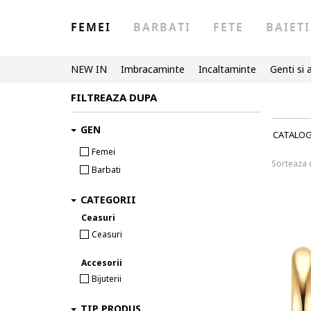
FEMEI
BARBATI
FETE
BAIETI
NEW IN
Imbracaminte
Incaltaminte
Genti si 
FILTREAZA DUPA
GEN
CATALO
Femei
Sorteaza
Barbati
CATEGORII
Ceasuri
Ceasuri
Accesorii
Bijuterii
TIP PRODUS