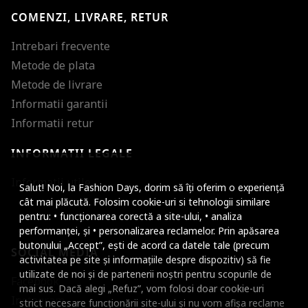
COMENZI, LIVRARE, RETUR
Intrebari frecvente
Metode de plata
Metode de livrare
Informatii garantii
Informatii retur
INFORMATII LEGALE
Mareste dimensiunea
Informatii utile
Salut! Noi, la Fashion Days, dorim să îți oferim o experiență
Micsoreaza dimensiu
cât mai plăcută. Folosim cookie-uri si tehnologii similare
pentru: • funcționarea corectă a site-ului, • analiza
Mareste spatierea tex
performanței, și • personalizarea reclamelor. Prin apăsarea
butonului „Accept”, ești de acord ca datele tale (precum
SOCIAL MEDIA
Micsoreaza spatierea
activitatea pe site și informațiile despre dispozitiv) să fie
utilizate de noi și de partenerii noștri pentru scopurile de
Facebook
Mareste inaltimea ra
mai sus. Dacă alegi „Refuz”, vom folosi doar cookie-uri
Instagram
strict necesare funcționării site-ului și nu vom afișa reclame