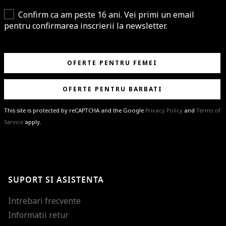
Confirm ca am peste 16 ani. Vei primi un email
pentru confirmarea inscrierii la newsletter.
OFERTE PENTRU FEMEI
OFERTE PENTRU BARBATI
This site is protected by reCAPTCHA and the Google
Privacy Policy
and
Terms of
Service
apply.
BRAVO!
Te-ai abonat cu succes la newsletter folosind adresa de e-mail
%email%
.
Ti-am pregatit noutati despre brandurile noastre, selectii exclusive si
SUPORT SI ASISTENTA
ultimele tendinte in moda!
Intrebari frecvente
Informatii retur