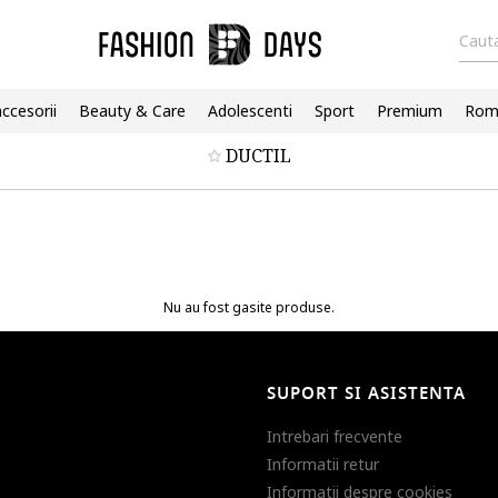
Cauta
accesorii
Beauty & Care
Adolescenti
Sport
Premium
Roma
DUCTIL
Nu au fost gasite produse.
SUPORT SI ASISTENTA
Intrebari frecvente
Informatii retur
Informatii despre cookies