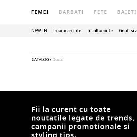
FEMEI
BARBATI
FETE
BAIETI
NEW IN
Imbracaminte
Incaltaminte
Genti si 
CATALOG
/
Ductil
Fii la curent cu toate
noutatile legate de trends,
campanii promotionale si
styling tips.