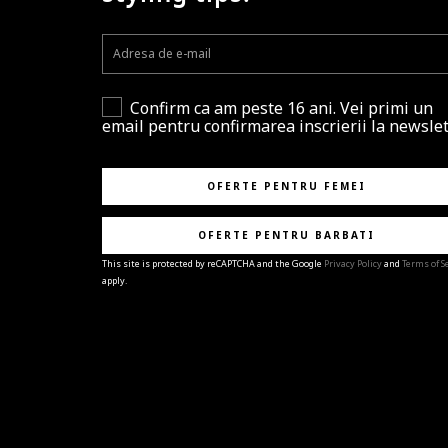
Confirm ca am peste 16 ani. Vei primi un
email pentru confirmarea inscrierii la newslet
OFERTE PENTRU FEMEI
OFERTE PENTRU BARBATI
This site is protected by reCAPTCHA and the Google
Privacy Policy
and
Terms of S
apply.
BRAVO!
Te-ai abonat cu succes la newsletter folosind adres
e-mail
%email%
.
Ti-am pregatit noutati despre brandurile noastre,
selectii exclusive si ultimele tendinte in moda!