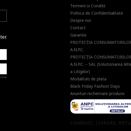
Termeni si Conditii
Politica de Confidentialitate
Despre noi
Contact
Garantie
ter.
PROTECŢIA CONSUMATORILOR
A.N.P.C.
PROTECŢIA CONSUMATORILOR
A.N.P.C. – SAL (Solutionarea Alt
a Litigiilor)
ervice
Modalitati de plata
Black Friday Fashion Days
Anunturi rechemare produse
a de
COMENZI, LIVRARE, RET