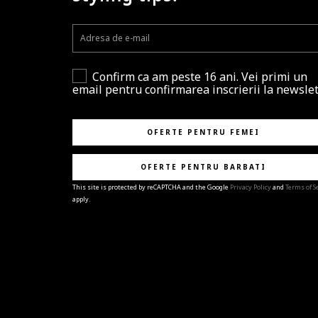
Confirm ca am peste 16 ani. Vei primi un
email pentru confirmarea inscrierii la newslet
OFERTE PENTRU FEMEI
OFERTE PENTRU BARBATI
This site is protected by reCAPTCHA and the Google
Privacy Policy
and
Terms of S
apply.
BRAVO!
Te-ai abonat cu succes la newsletter folosind adres
e-mail
%email%
.
Ti-am pregatit noutati despre brandurile noastre,
selectii exclusive si ultimele tendinte in moda!