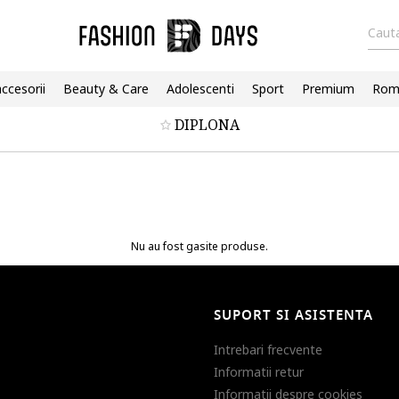
Cauta
accesorii
Beauty & Care
Adolescenti
Sport
Premium
Roma
DIPLONA
Nu au fost gasite produse.
SUPORT SI ASISTENTA
Intrebari frecvente
Informatii retur
Informatii despre cookies