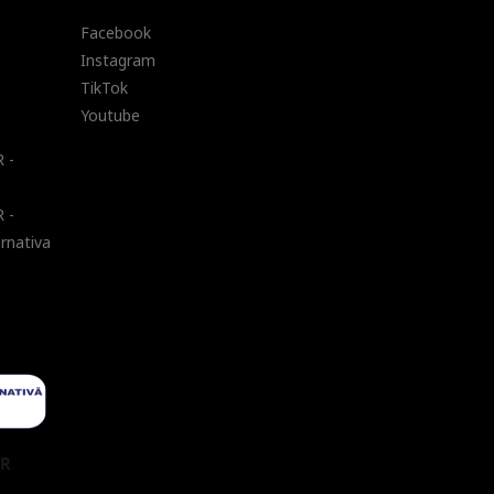
Facebook
Instagram
TikTok
Youtube
 -
 -
ernativa
UR