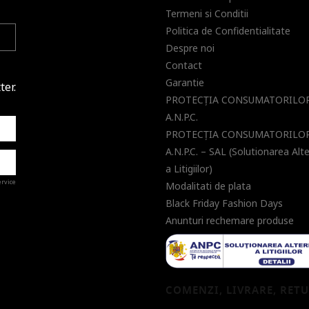
Termeni si Conditii
Politica de Confidentialitate
Despre noi
Contact
Garantie
ter.
PROTECŢIA CONSUMATORILOR
A.N.P.C.
PROTECŢIA CONSUMATORILOR
A.N.P.C. – SAL (Solutionarea Alt
a Litigiilor)
ervice
Modalitati de plata
Black Friday Fashion Days
Anunturi rechemare produse
a de
COMENZI, LIVRARE, RET