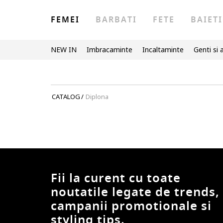
FEMEI
BARBATI
FETE
BAIETI
NEW IN
Imbracaminte
Incaltaminte
Genti si 
CATALOG
/
Diplona
Fii la curent cu toate
noutatile legate de trends,
campanii promotionale si
styling tips.