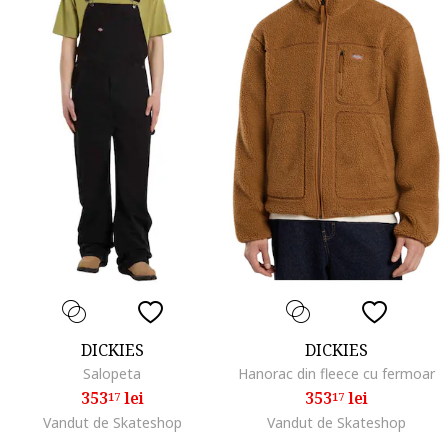
DICKIES
DICKIES
Salopeta
Hanorac din fleece cu fermoar
353
lei
353
lei
17
17
Vandut de Skateshop
Vandut de Skateshop