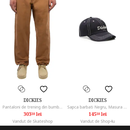
DICKIES
DICKIES
Pantaloni de trening din bumbac cu buzunare
Sapca barbati Negru, Masura Unica
303
lei
145
lei
20
20
Vandut de Skateshop
Vandut de Shop4u