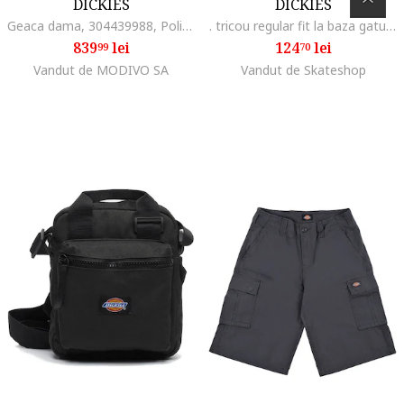
DICKIES
DICKIES
Geaca dama, 304439988, Poliamida, Maro, Maro
. tricou regular fit la baza gatului cu logo
839
lei
124
lei
99
70
Vandut de MODIVO SA
Vandut de Skateshop