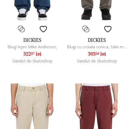
DICKIES
DICKIES
Blugi lejeri Mike Anderson,
Blugi cu croiala conica, talie medie si fermoar
322
lei
303
lei
07
20
Vandut de Skateshop
Vandut de Skateshop