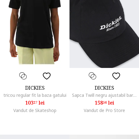
DICKIES
DICKIES
tricou regular fit la baza gatului
Sapca Twill negru ajustabil barbati
103
lei
158
lei
27
56
Vandut de Skateshop
Vandut de Pro Store