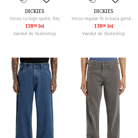
DICKIES
DICKIES
tricou cu logo spate, Bej
tricou regular fit la baza gatului din bumbac
138
lei
138
lei
98
98
Vandut de Skateshop
Vandut de Skateshop