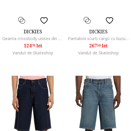
DICKIES
DICKIES
Geanta crossbody unisex din material textil Moreauville
Pantaloni scurti cargo cu buzunare laterale
124
lei
267
lei
70
50
Vandut de Skateshop
Vandut de Skateshop