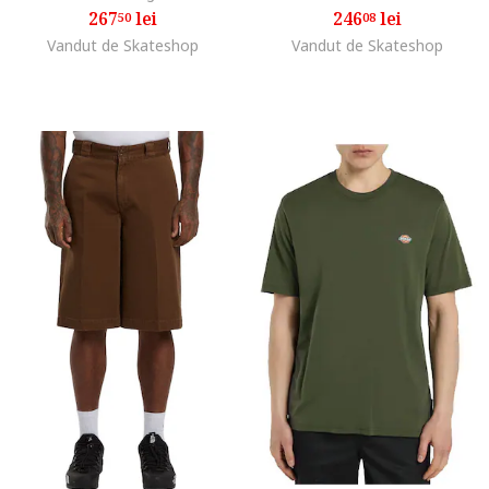
267
lei
246
lei
50
08
Vandut de Skateshop
Vandut de Skateshop