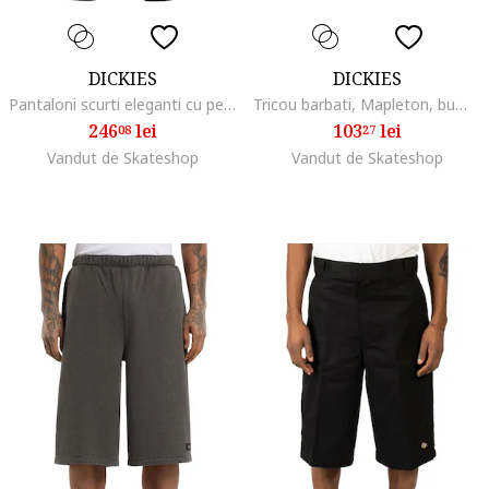
DICKIES
DICKIES
Pantaloni scurti eleganti cu pensa
Tricou barbati, Mapleton, bumbac - 39872, Verde
246
lei
103
lei
08
27
Vandut de Skateshop
Vandut de Skateshop