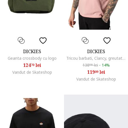
DICKIES
DICKIES
Geanta crossbody cu logo
Tricou barbati, Clancy, greutate mare, roz, bumbac
124
lei
138
lei
-
14%
70
98
119
lei
Vandut de Skateshop
09
Vandut de Skateshop