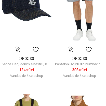
DICKIES
DICKIES
Sapca Dad, denim albastru, bumbac, ajustabila
Pantaloni scurti din bumbac cu croiala conica
124
lei
303
lei
70
20
Vandut de Skateshop
Vandut de Skateshop