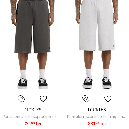
DICKIES
DICKIES
Pantaloni scurti supradimensionati din amestec de bumbac
Pantaloni scurti de trening din amestec de bumbac cu buzunare
231
lei
231
lei
80
80