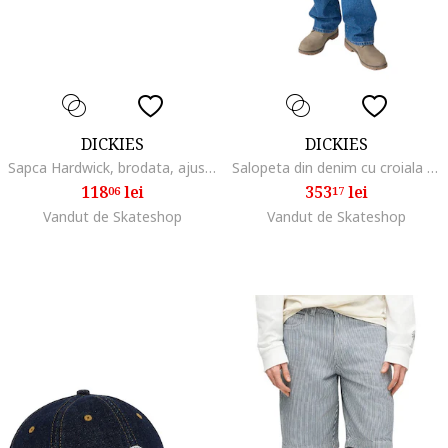
DICKIES
DICKIES
Sapca Hardwick, brodata, ajustabila, negru, bumbac,
Salopeta din denim cu croiala dreapta si model cu logo discret
118
lei
353
lei
06
17
Vandut de Skateshop
Vandut de Skateshop