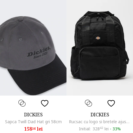
DICKIES
DICKIES
Sapca Twill Dad Hat gri 58cm
Rucsac cu logo si bretele ajustabile - 21L, Negru
158
lei
Initial:
328
42
lei
-
33%
56