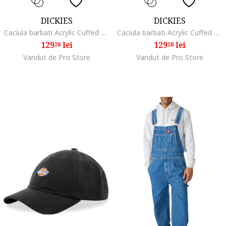
DICKIES
DICKIES
Caciula barbati Acrylic Cuffed gri 56x58cm
Caciula barbati Acrylic Cuffed negru OS
129
lei
129
lei
28
28
Vandut de Pro Store
Vandut de Pro Store