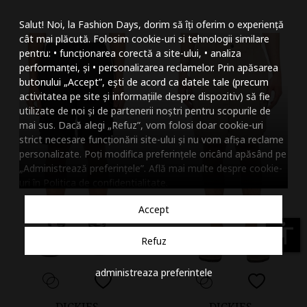
Mareste dimensiunea
Salut! Noi, la Fashion Days, dorim să îți oferim o experiență
Micsoreaza dimensiu
cât mai plăcută. Folosim cookie-uri si tehnologii similare
pentru: • funcționarea corectă a site-ului, • analiza
Mareste spatierea tex
performanței, și • personalizarea reclamelor. Prin apăsarea
butonului „Accept”, ești de acord ca datele tale (precum
Micsoreaza spatierea
activitatea pe site și informațiile despre dispozitiv) să fie
utilizate de noi și de partenerii noștri pentru scopurile de
Mareste inaltimea ra
mai sus. Dacă alegi „Refuz”, vom folosi doar cookie-uri
strict necesare funcționării site-ului și nu vom afișa reclame
Micsoreaza inaltimea
personalizate. Poți modifica preferințele oricând apăsând pe
„Administrează preferințele”. Află mai multe despre cookie-
Inverseaza culorile
uri în
Politica de confidentialitate
.
Nuante de gri
Accept
Cursor mare
accessibility
Refuz
Subliniaza link-urile
administreaza preferintele
Dezactiveaza animatii