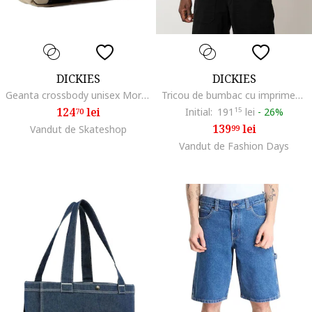
DICKIES
DICKIES
Geanta crossbody unisex Moreauville
Tricou de bumbac cu imprimeu text pe spate, Alb/Negru
124
lei
Initial:
191
15
lei
-
26%
70
139
lei
Vandut de Skateshop
99
Vandut de Fashion Days