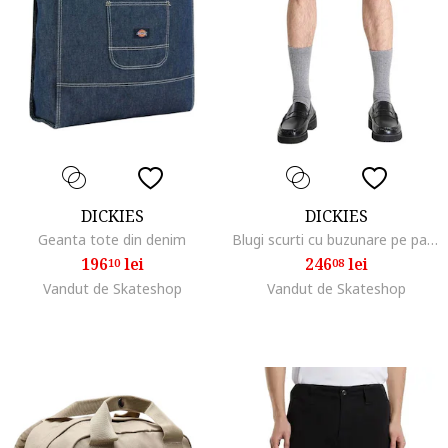
DICKIES
DICKIES
Geanta tote din denim
Blugi scurti cu buzunare pe partea din spate
196
lei
246
lei
10
08
Vandut de Skateshop
Vandut de Skateshop