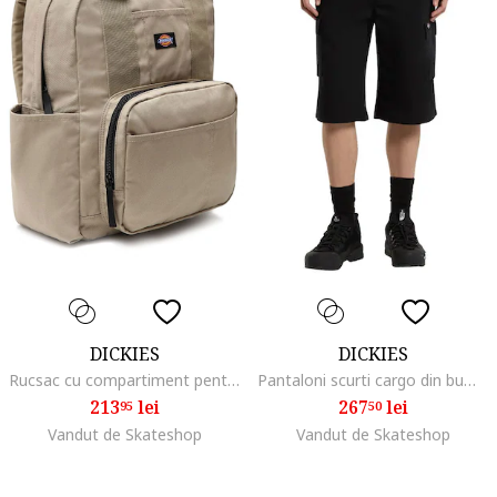
DICKIES
DICKIES
Rucsac cu compartiment pentru laptop Lisbon, gri, 40x31x13cm, material rezistent, bretele ajustabile
Pantaloni scurti cargo din bumbac cu fermoar
213
lei
267
lei
95
50
Vandut de Skateshop
Vandut de Skateshop