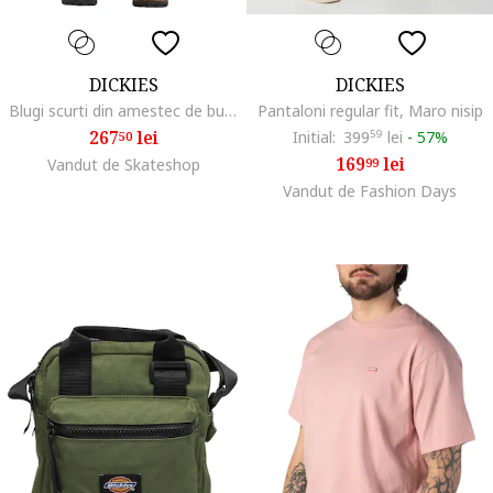
DICKIES
DICKIES
Blugi scurti din amestec de bumbac cu croiala ampla
Pantaloni regular fit, Maro nisip
267
lei
Initial:
399
59
lei
-
57%
50
169
lei
Vandut de Skateshop
99
Vandut de Fashion Days