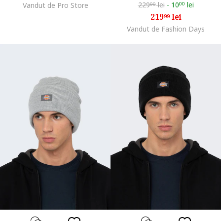
229
lei
-
10
lei
Vandut de Pro Store
00
99
219
lei
99
Vandut de Fashion Days