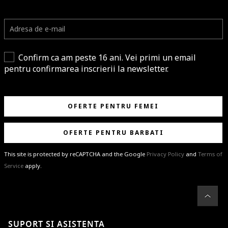
Confirm ca am peste 16 ani. Vei primi un email
pentru confirmarea inscrierii la newsletter.
OFERTE PENTRU FEMEI
OFERTE PENTRU BARBATI
This site is protected by reCAPTCHA and the Google
Privacy Policy
and
Terms of
Service
apply.
BRAVO!
Te-ai abonat cu succes la newsletter folosind adresa de e-mail
%email%
.
Ti-am pregatit noutati despre brandurile noastre, selectii exclusive si
SUPORT SI ASISTENTA
ultimele tendinte in moda!