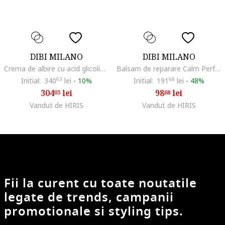
DIBI MILANO
DIBI MILANO
Crema de albire cu acid glicolic White Science Finishing Cream with Glycolic Acid, 150 ml
Balsam de reparare Calm Perfection Repair Boost Balm, 20 ml
Initial:
340
63
lei
-
10%
Initial:
191
68
lei
-
48%
304
lei
98
lei
03
68
Vandut de HIRIS
Vandut de HIRIS
Fii la curent cu toate noutatile
legate de trends, campanii
promotionale si styling tips.