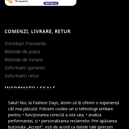
COMENZI, LIVRARE, RETUR
Intrebari frecvente
Metode de plata
Metode de livrare
Informatii garantii
Informatii retur
INFORMATII LEGALE
Mareste dimensiunea
Informatii utile
Salut! Noi, la Fashion Days, dorim să îți oferim o experiență
Micsoreaza dimensiu
cât mai plăcută. Folosim cookie-uri si tehnologii similare
pentru: • funcționarea corectă a site-ului, • analiza
Mareste spatierea tex
performanței, și • personalizarea reclamelor. Prin apăsarea
butonului „Accept”, ești de acord ca datele tale (precum