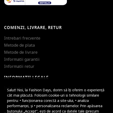
COMENZI, LIVRARE, RETUR
Intrebari frecvente
Metode de plata
Metode de livrare
Informatii garantii
Informatii retur
INFORMATII LEGALE
Mareste dimensiunea
Informatii utile
Salut! Noi, la Fashion Days, dorim să îți oferim o experiență
Micsoreaza dimensiu
cât mai plăcută. Folosim cookie-uri si tehnologii similare
pentru: • funcționarea corectă a site-ului, • analiza
Mareste spatierea tex
performanței, și • personalizarea reclamelor. Prin apăsarea
butonului „Accept”, ești de acord ca datele tale (precum