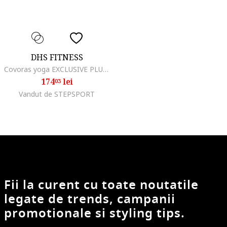
DHS FITNESS
Covoras yoga EXCLUSIVE PLUS 180 x 60 x 1.5 cm negru, Negru
174
lei
03
Vandut de STEPSPORT
Fii la curent cu toate noutatile
legate de trends, campanii
promotionale si styling tips.