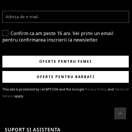
Confirm ca am peste 16 ani. Vei primi un email
pentru confirmarea inscrierii la newsletter.
OFERTE PENTRU FEMEI
OFERTE PENTRU BARBATI
This site is protected by reCAPTCHA and the Google
Privacy Policy
and
Terms of
Service
apply.
BRAVO!
Te-ai abonat cu succes la newsletter folosind adresa de e-mail
%email%
.
Ti-am pregatit noutati despre brandurile noastre, selectii exclusive si
SUPORT SI ASISTENTA
ultimele tendinte in moda!