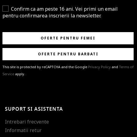
Confirm ca am peste 16 ani. Vei primi un email
pentru confirmarea inscrierii la newsletter.
OFERTE PENTRU FEMEI
OFERTE PENTRU BARBATI
This site is protected by reCAPTCHA and the Google
Privacy Policy
and
Terms of
Service
apply.
BRAVO!
Te-ai abonat cu succes la newsletter folosind adresa de e-mail
%email%
.
Ti-am pregatit noutati despre brandurile noastre, selectii exclusive si
SUPORT SI ASISTENTA
ultimele tendinte in moda!
Intrebari frecvente
Informatii retur