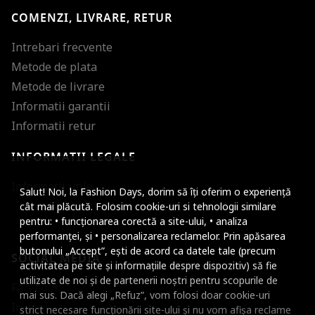
COMENZI, LIVRARE, RETUR
Intrebari frecvente
Metode de plata
Metode de livrare
Informatii garantii
Informatii retur
INFORMATII LEGALE
Mareste dimensiunea
Informatii utile
Salut! Noi, la Fashion Days, dorim să îți oferim o experiență
Micsoreaza dimensiu
cât mai plăcută. Folosim cookie-uri si tehnologii similare
pentru: • funcționarea corectă a site-ului, • analiza
Mareste spatierea tex
performanței, și • personalizarea reclamelor. Prin apăsarea
butonului „Accept”, ești de acord ca datele tale (precum
SOCIAL MEDIA
Micsoreaza spatierea
activitatea pe site și informațiile despre dispozitiv) să fie
utilizate de noi și de partenerii noștri pentru scopurile de
Facebook
Mareste inaltimea ra
mai sus. Dacă alegi „Refuz”, vom folosi doar cookie-uri
Instagram
strict necesare funcționării site-ului și nu vom afișa reclame