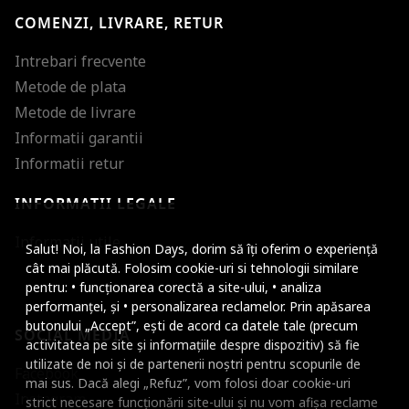
COMENZI, LIVRARE, RETUR
Intrebari frecvente
Metode de plata
Metode de livrare
Informatii garantii
Informatii retur
INFORMATII LEGALE
Mareste dimensiunea
Informatii utile
Salut! Noi, la Fashion Days, dorim să îți oferim o experiență
Micsoreaza dimensiu
cât mai plăcută. Folosim cookie-uri si tehnologii similare
pentru: • funcționarea corectă a site-ului, • analiza
Mareste spatierea tex
performanței, și • personalizarea reclamelor. Prin apăsarea
butonului „Accept”, ești de acord ca datele tale (precum
SOCIAL MEDIA
Micsoreaza spatierea
activitatea pe site și informațiile despre dispozitiv) să fie
utilizate de noi și de partenerii noștri pentru scopurile de
Facebook
Mareste inaltimea ra
mai sus. Dacă alegi „Refuz”, vom folosi doar cookie-uri
Instagram
strict necesare funcționării site-ului și nu vom afișa reclame