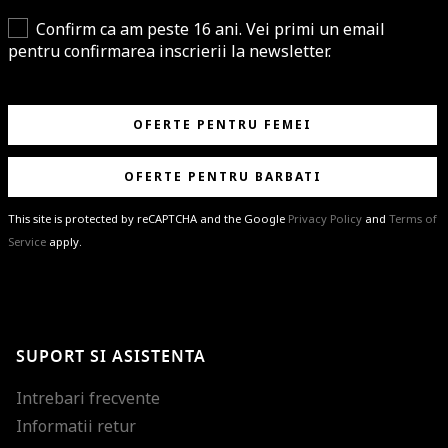
Confirm ca am peste 16 ani. Vei primi un email
pentru confirmarea inscrierii la newsletter.
OFERTE PENTRU FEMEI
OFERTE PENTRU BARBATI
This site is protected by reCAPTCHA and the Google
Privacy Policy
and
Terms of
Service
apply.
BRAVO!
Te-ai abonat cu succes la newsletter folosind adresa de e-mail
%email%
.
Ti-am pregatit noutati despre brandurile noastre, selectii exclusive si
SUPORT SI ASISTENTA
ultimele tendinte in moda!
Intrebari frecvente
Informatii retur