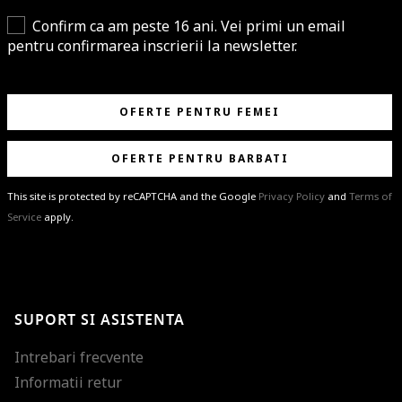
Confirm ca am peste 16 ani. Vei primi un email
pentru confirmarea inscrierii la newsletter.
OFERTE PENTRU FEMEI
OFERTE PENTRU BARBATI
This site is protected by reCAPTCHA and the Google
Privacy Policy
and
Terms of
Service
apply.
BRAVO!
Te-ai abonat cu succes la newsletter folosind adresa de e-mail
%email%
.
Ti-am pregatit noutati despre brandurile noastre, selectii exclusive si
SUPORT SI ASISTENTA
ultimele tendinte in moda!
Intrebari frecvente
Informatii retur