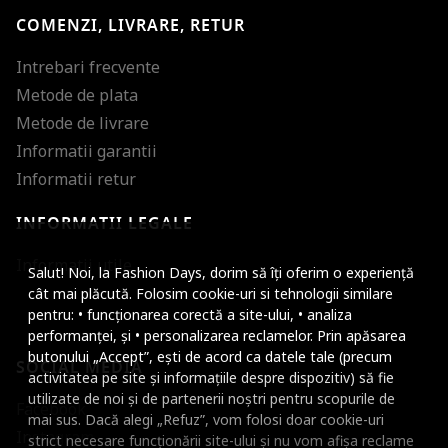
COMENZI, LIVRARE, RETUR
Intrebari frecvente
Metode de plata
Metode de livrare
Informatii garantii
Informatii retur
INFORMATII LEGALE
Mareste dimensiunea
Informatii utile
Salut! Noi, la Fashion Days, dorim să îți oferim o experiență
Micsoreaza dimensiu
cât mai plăcută. Folosim cookie-uri si tehnologii similare
pentru: • funcționarea corectă a site-ului, • analiza
Mareste spatierea tex
performanței, și • personalizarea reclamelor. Prin apăsarea
butonului „Accept”, ești de acord ca datele tale (precum
SOCIAL MEDIA
Micsoreaza spatierea
activitatea pe site și informațiile despre dispozitiv) să fie
utilizate de noi și de partenerii noștri pentru scopurile de
Facebook
Mareste inaltimea ra
mai sus. Dacă alegi „Refuz”, vom folosi doar cookie-uri
Instagram
strict necesare funcționării site-ului și nu vom afișa reclame