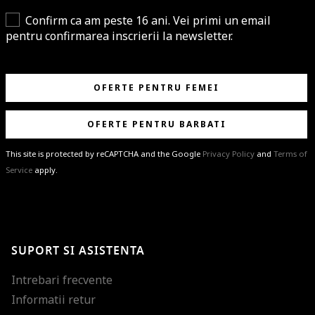
Confirm ca am peste 16 ani. Vei primi un email
pentru confirmarea inscrierii la newsletter.
OFERTE PENTRU FEMEI
OFERTE PENTRU BARBATI
This site is protected by reCAPTCHA and the Google
Privacy Policy
and
Terms of
Service
apply.
BRAVO!
Te-ai abonat cu succes la newsletter folosind adresa de e-mail
%email%
.
Ti-am pregatit noutati despre brandurile noastre, selectii exclusive si
SUPORT SI ASISTENTA
ultimele tendinte in moda!
Intrebari frecvente
Informatii retur