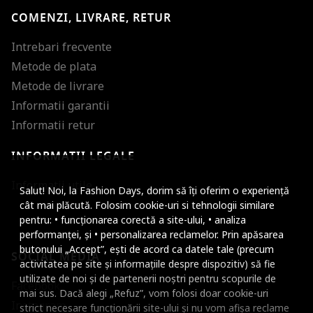
COMENZI, LIVRARE, RETUR
Intrebari frecvente
Metode de plata
Metode de livrare
Informatii garantii
Informatii retur
INFORMATII LEGALE
Mareste dimensiunea
Informatii utile
Salut! Noi, la Fashion Days, dorim să îți oferim o experiență
Micsoreaza dimensiu
cât mai plăcută. Folosim cookie-uri si tehnologii similare
pentru: • funcționarea corectă a site-ului, • analiza
Mareste spatierea tex
performanței, și • personalizarea reclamelor. Prin apăsarea
butonului „Accept”, ești de acord ca datele tale (precum
SOCIAL MEDIA
Micsoreaza spatierea
activitatea pe site și informațiile despre dispozitiv) să fie
utilizate de noi și de partenerii noștri pentru scopurile de
Facebook
Mareste inaltimea ra
mai sus. Dacă alegi „Refuz”, vom folosi doar cookie-uri
Instagram
strict necesare funcționării site-ului și nu vom afișa reclame