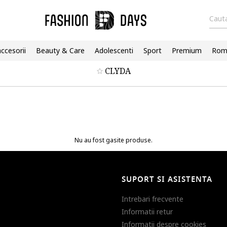
Cauta
accesorii
Beauty & Care
Adolescenti
Sport
Premium
Roma
CLYDA
Nu au fost gasite produse.
SUPORT SI ASISTENTA
Intrebari frecvente
Informatii retur
Informatii despre cookies