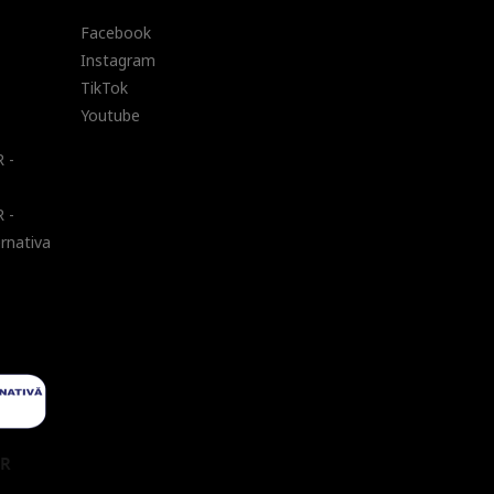
Facebook
Instagram
TikTok
Youtube
 -
 -
ernativa
UR