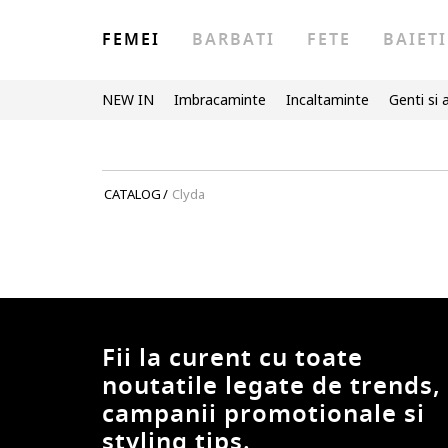
FEMEI
BARBATI
FETE
BAIETI
NEW IN
Imbracaminte
Incaltaminte
Genti si 
CATALOG
/
Clyda
Fii la curent cu toate
noutatile legate de trends,
campanii promotionale si
styling tips.