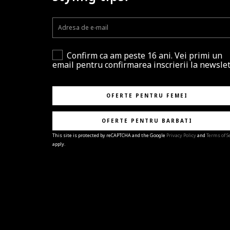
Confirm ca am peste 16 ani. Vei primi un
email pentru confirmarea inscrierii la newslet
OFERTE PENTRU FEMEI
OFERTE PENTRU BARBATI
This site is protected by reCAPTCHA and the Google
Privacy Policy
and
Terms of S
apply.
BRAVO!
Te-ai abonat cu succes la newsletter folosind adres
e-mail
%email%
.
Ti-am pregatit noutati despre brandurile noastre,
selectii exclusive si ultimele tendinte in moda!