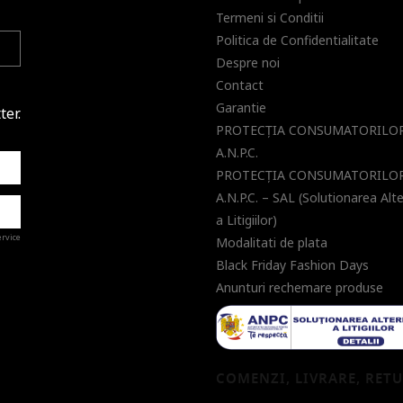
Termeni si Conditii
Politica de Confidentialitate
Despre noi
Contact
Garantie
ter.
PROTECŢIA CONSUMATORILOR
A.N.P.C.
PROTECŢIA CONSUMATORILOR
A.N.P.C. – SAL (Solutionarea Alt
a Litigiilor)
ervice
Modalitati de plata
Black Friday Fashion Days
Anunturi rechemare produse
a de
COMENZI, LIVRARE, RET