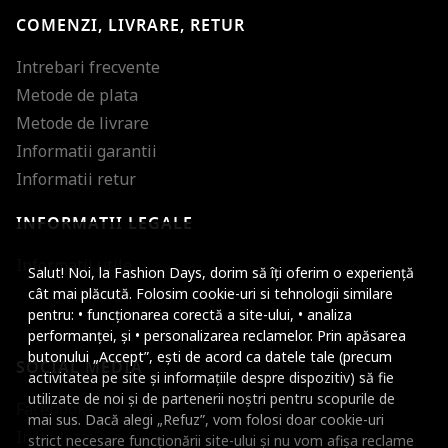
COMENZI, LIVRARE, RETUR
Intrebari frecvente
Metode de plata
Metode de livrare
Informatii garantii
Informatii retur
INFORMATII LEGALE
Mareste dimensiunea
Informatii utile
Salut! Noi, la Fashion Days, dorim să îți oferim o experiență
Micsoreaza dimensiu
cât mai plăcută. Folosim cookie-uri si tehnologii similare
pentru: • funcționarea corectă a site-ului, • analiza
Mareste spatierea tex
performanței, și • personalizarea reclamelor. Prin apăsarea
butonului „Accept”, ești de acord ca datele tale (precum
SOCIAL MEDIA
Micsoreaza spatierea
activitatea pe site și informațiile despre dispozitiv) să fie
utilizate de noi și de partenerii noștri pentru scopurile de
Facebook
Mareste inaltimea ra
mai sus. Dacă alegi „Refuz”, vom folosi doar cookie-uri
Instagram
strict necesare funcționării site-ului și nu vom afișa reclame