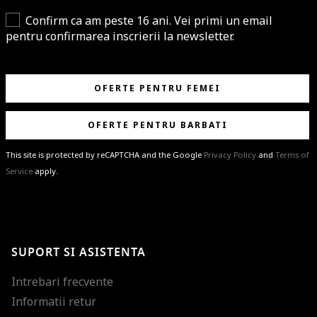
Confirm ca am peste 16 ani. Vei primi un email
pentru confirmarea inscrierii la newsletter.
OFERTE PENTRU FEMEI
OFERTE PENTRU BARBATI
This site is protected by reCAPTCHA and the Google
Privacy Policy
and
Terms of
Service
apply.
BRAVO!
Te-ai abonat cu succes la newsletter folosind adresa de e-mail
%email%
.
Ti-am pregatit noutati despre brandurile noastre, selectii exclusive si
SUPORT SI ASISTENTA
ultimele tendinte in moda!
Intrebari frecvente
Informatii retur